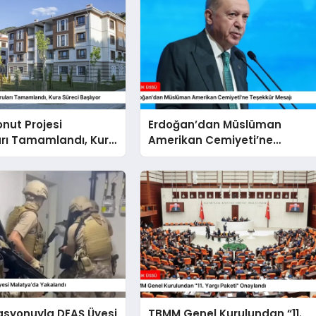
onut Projesi
Erdoğan’dan Müslüman
arı Tamamlandı, Kura
Amerikan Cemiyeti’ne
şlıyor
Teşekkür Mesajı
asyonuyla DEAŞ Üyesi
TBMM Genel Kurulundan “11.