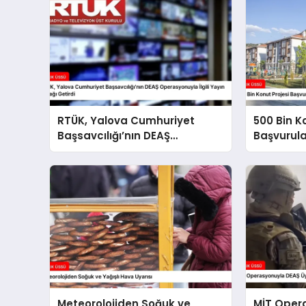
RTÜK, Yalova Cumhuriyet
500 Bin K
Başsavcılığı’nın DEAŞ
Başvurul
Operasyonuyla İlgili Yayın
Süreci Ba
Yasağı Getirdi
Meteorolojiden Soğuk ve
MİT Oper