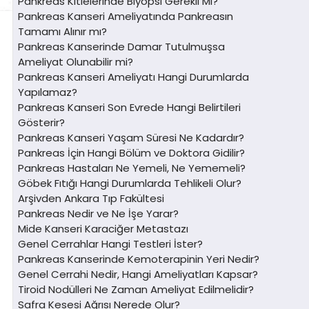
Pankreas Kitlelerinde Biyopsi Gerekli Mi?
Pankreas Kanseri Ameliyatında Pankreasın
Tamamı Alınır mı?
Pankreas Kanserinde Damar Tutulmuşsa
Ameliyat Olunabilir mi?
Pankreas Kanseri Ameliyatı Hangi Durumlarda
Yapılamaz?
Pankreas Kanseri Son Evrede Hangi Belirtileri
Gösterir?
Pankreas Kanseri Yaşam Süresi Ne Kadardır?
Pankreas İçin Hangi Bölüm ve Doktora Gidilir?
Pankreas Hastaları Ne Yemeli, Ne Yememeli?
Göbek Fıtığı Hangi Durumlarda Tehlikeli Olur?
Arşivden Ankara Tıp Fakültesi
Pankreas Nedir ve Ne İşe Yarar?
Mide Kanseri Karaciğer Metastazı
Genel Cerrahlar Hangi Testleri İster?
Pankreas Kanserinde Kemoterapinin Yeri Nedir?
Genel Cerrahi Nedir, Hangi Ameliyatları Kapsar?
Tiroid Nodülleri Ne Zaman Ameliyat Edilmelidir?
Safra Kesesi Ağrısı Nerede Olur?