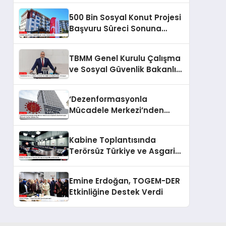
500 Bin Sosyal Konut Projesi
Başvuru Süreci Sonuna
Eriyor
TBMM Genel Kurulu Çalışma
ve Sosyal Güvenlik Bakanlığı
Bütçesini Görüşüyor
‘Dezenformasyonla
Mücadele Merkezi’nden
Yapılan Açıklama: BioNTech
Aşısı Hakkında Yanıltıcı
Kabine Toplantısında
İddialara Son
Terörsüz Türkiye ve Asgari
Ücret Gündemde
Emine Erdoğan, TOGEM-DER
Etkinliğine Destek Verdi