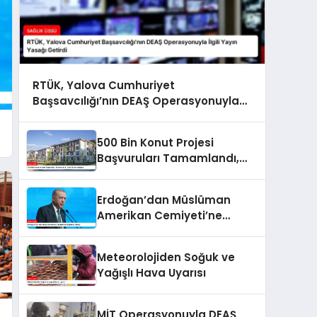
RTÜK, Yalova Cumhuriyet
Başsavcılığı’nın DEAŞ Operasyonuyla
İlgili Yayın Yasağı Getirdi
500 Bin Konut Projesi
Başvuruları Tamamlandı,
Kura Süreci Başlıyor
Erdoğan’dan Müslüman
Amerikan Cemiyeti’ne
Teşekkür Mesajı
Meteorolojiden Soğuk ve
Yağışlı Hava Uyarısı
MİT Operasyonuyla DEAŞ