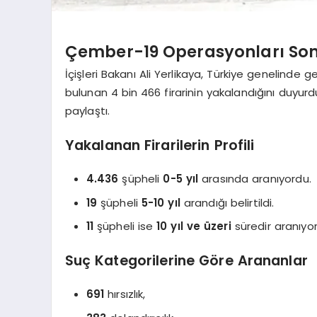
Çember-19 Operasyonları Sonu
İçişleri Bakanı Ali Yerlikaya, Türkiye genelind
bulunan 4 bin 466 firarinin yakalandığını duyurdu. Y
paylaştı.
Yakalanan Firarilerin Profili
4.436
şüpheli
0-5 yıl
arasında aranıyordu.
19
şüpheli
5-10 yıl
arandığı belirtildi.
11
şüpheli ise
10 yıl ve üzeri
süredir aranıyo
Suç Kategorilerine Göre Arananlar
691
hırsızlık,