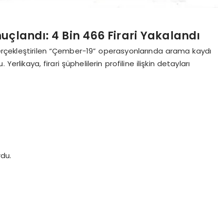
çlandı: 4 Bin 466 Firari Yakalandı
e gerçekleştirilen “Çember-19” operasyonlarında arama kaydı
erlikaya, firari şüphelilerin profiline ilişkin detayları
rdu.