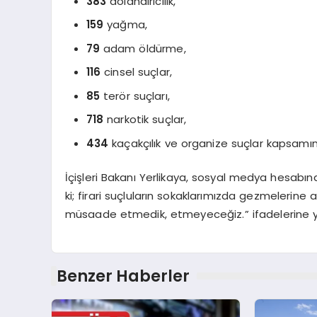
383
dolandırıcılık,
159
yağma,
79
adam öldürme,
116
cinsel suçlar,
85
terör suçları,
718
narkotik suçlar,
434
kaçakçılık ve organize suçlar kapsamı
İçişleri Bakanı Yerlikaya, sosyal medya hesabınd
ki; firari suçluların sokaklarımızda gezmelerine
müsaade etmedik, etmeyeceğiz.” ifadelerine yer 
Benzer Haberler