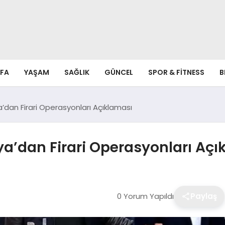
FA
YAŞAM
SAĞLIK
GÜNCEL
SPOR & FITNESS
B
aya’dan Firari Operasyonları Açıklaması
kaya’dan Firari Operasyonları Aç
0 Yorum Yapıldı
Paylaş