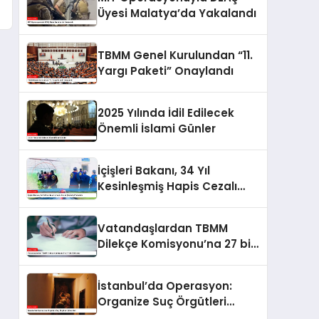
Üyesi Malatya’da Yakalandı
TBMM Genel Kurulundan “11.
Yargı Paketi” Onaylandı
2025 Yılında İdil Edilecek
Önemli İslami Günler
İçişleri Bakanı, 34 Yıl
Kesinleşmiş Hapis Cezalı
Şüpheliyi Yakalattı
Vatandaşlardan TBMM
Dilekçe Komisyonu’na 27 bin
530 talep
İstanbul’da Operasyon:
Organize Suç Örgütleri
Çökertildi