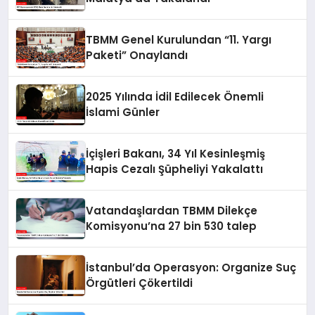
TBMM Genel Kurulundan “11. Yargı
Paketi” Onaylandı
2025 Yılında İdil Edilecek Önemli
İslami Günler
İçişleri Bakanı, 34 Yıl Kesinleşmiş
Hapis Cezalı Şüpheliyi Yakalattı
Vatandaşlardan TBMM Dilekçe
Komisyonu’na 27 bin 530 talep
İstanbul’da Operasyon: Organize Suç
Örgütleri Çökertildi