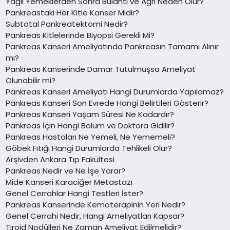
Yağlı Yemeklerden Sonra Bulantı ve Ağrı Neden Olur?
Pankreastaki Her Kitle Kanser Midir?
Subtotal Pankreatektomi Nedir?
Pankreas Kitlelerinde Biyopsi Gerekli Mi?
Pankreas Kanseri Ameliyatında Pankreasın Tamamı Alınır
mı?
Pankreas Kanserinde Damar Tutulmuşsa Ameliyat
Olunabilir mi?
Pankreas Kanseri Ameliyatı Hangi Durumlarda Yapılamaz?
Pankreas Kanseri Son Evrede Hangi Belirtileri Gösterir?
Pankreas Kanseri Yaşam Süresi Ne Kadardır?
Pankreas İçin Hangi Bölüm ve Doktora Gidilir?
Pankreas Hastaları Ne Yemeli, Ne Yememeli?
Göbek Fıtığı Hangi Durumlarda Tehlikeli Olur?
Arşivden Ankara Tıp Fakültesi
Pankreas Nedir ve Ne İşe Yarar?
Mide Kanseri Karaciğer Metastazı
Genel Cerrahlar Hangi Testleri İster?
Pankreas Kanserinde Kemoterapinin Yeri Nedir?
Genel Cerrahi Nedir, Hangi Ameliyatları Kapsar?
Tiroid Nodülleri Ne Zaman Ameliyat Edilmelidir?