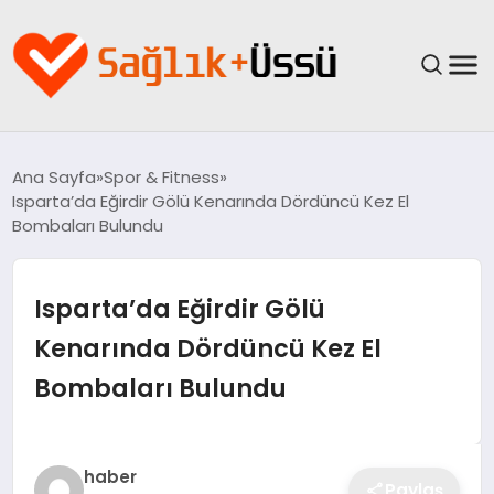
ANASAYFA
Ana Sayfa
Spor & Fitness
Isparta’da Eğirdir Gölü Kenarında Dördüncü Kez El
YAŞAM
Bombaları Bulundu
SAĞLIK
Isparta’da Eğirdir Gölü
GÜNCEL
Kenarında Dördüncü Kez El
Bombaları Bulundu
SPOR & FITNESS
BESLENME
haber
Paylaş