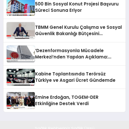
500 Bin Sosyal Konut Projesi Başvuru
Süreci Sonuna Eriyor
TBMM Genel Kurulu Çalışma ve Sosyal
Güvenlik Bakanlığı Bütçesini
Görüşüyor
‘Dezenformasyonla Mücadele
Merkezi’nden Yapılan Açıklama:
BioNTech Aşısı Hakkında Yanıltıcı
İddialara Son
Kabine Toplantısında Terörsüz
Türkiye ve Asgari Ücret Gündemde
Emine Erdoğan, TOGEM-DER
Etkinliğine Destek Verdi
Sağlık Rehberiniz Sağlık Üssü