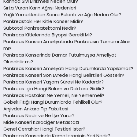
Karında Sıvı Birikmesi Neden Olur?
Sırta Vuran Karın Ağrısı Nedenleri
Yağlı Yemeklerden Sonra Bulantı ve Ağrı Neden Olur?
Pankreastaki Her Kitle Kanser Midir?
Subtotal Pankreatektomi Nedir?
Pankreas Kitlelerinde Biyopsi Gerekli Mi?
Pankreas Kanseri Ameliyatında Pankreasın Tamamı Alınır
mı?
Pankreas Kanserinde Damar Tutulmuşsa Ameliyat
Olunabilir mi?
Pankreas Kanseri Ameliyatı Hangi Durumlarda Yapılamaz?
Pankreas Kanseri Son Evrede Hangi Belirtileri Gösterir?
Pankreas Kanseri Yaşam Süresi Ne Kadardır?
Pankreas İçin Hangi Bölüm ve Doktora Gidilir?
Pankreas Hastaları Ne Yemeli, Ne Yememeli?
Göbek Fıtığı Hangi Durumlarda Tehlikeli Olur?
Arşivden Ankara Tıp Fakültesi
Pankreas Nedir ve Ne İşe Yarar?
Mide Kanseri Karaciğer Metastazı
Genel Cerrahlar Hangi Testleri İster?
Pankreas Kanserinde Kemoterapinin Yeri Nedir?