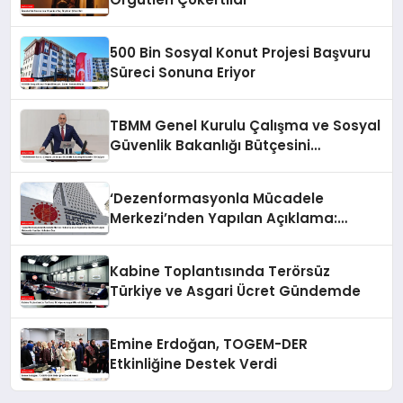
500 Bin Sosyal Konut Projesi Başvuru
Süreci Sonuna Eriyor
TBMM Genel Kurulu Çalışma ve Sosyal
Güvenlik Bakanlığı Bütçesini
Görüşüyor
‘Dezenformasyonla Mücadele
Merkezi’nden Yapılan Açıklama:
BioNTech Aşısı Hakkında Yanıltıcı
İddialara Son
Kabine Toplantısında Terörsüz
Türkiye ve Asgari Ücret Gündemde
Emine Erdoğan, TOGEM-DER
Etkinliğine Destek Verdi