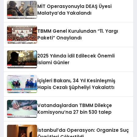
MİT Operasyonuyla DEAŞ Üyesi
Malatya’da Yakalandı
TBMM Genel Kurulundan “11. Yargı
Paketi” Onaylandı
2025 Yılında İdil Edilecek Önemli
İslami Günler
İçişleri Bakanı, 34 Yıl Kesinleşmiş
Hapis Cezalı Şüpheliyi Yakalattı
Vatandaşlardan TBMM Dilekçe
Komisyonu’na 27 bin 530 talep
İstanbul’da Operasyon: Organize Suç
Örgütleri Çökertildi