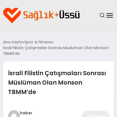
ANASAYFA
Ana Sayfa
Spor & Fitness
İsrail Filistin Çatışmaları Sonrası Müslüman Olan Monson
YAŞAM
TBMM’de
SAĞLIK
İsrail Filistin Çatışmaları Sonrası
GÜNCEL
Müslüman Olan Monson
TBMM’de
SPOR & FITNESS
BESLENME
haber
Paylaş