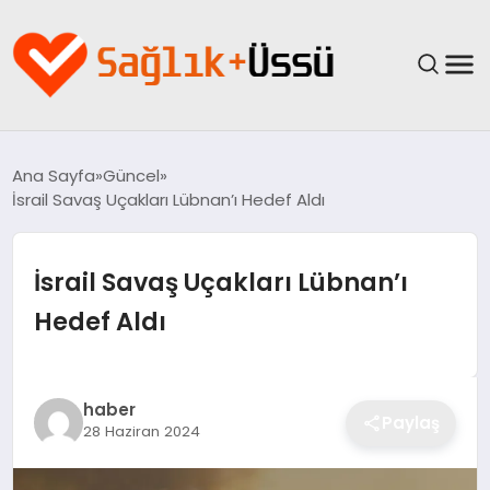
ANASAYFA
Ana Sayfa
Güncel
İsrail Savaş Uçakları Lübnan’ı Hedef Aldı
YAŞAM
SAĞLIK
İsrail Savaş Uçakları Lübnan’ı
Hedef Aldı
GÜNCEL
SPOR & FITNESS
haber
Paylaş
28 Haziran 2024
BESLENME