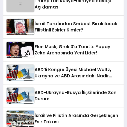
Trump’tan Rusya-Ukrayna Savaşı
Açıklaması
İsrail Tarafından Serbest Bırakılacak
Filistinli Esirler Kimler?
Elon Musk, Grok 3’ü Tanıttı: Yapay
Zeka Arenasında Yeni Lider!
ABD’li Kongre Üyesi Michael Waltz,
Ukrayna ve ABD Arasındaki Nadir
Toprak Elementleri Anlaşmasını
Değerlendirdi
ABD-Ukrayna-Rusya İlişkilerinde Son
Durum
İsrail ve Filistin Arasında Gerçekleşen
Esir Takası