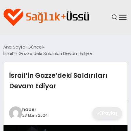
ANASAYFA
Ana Sayfa
Güncel
İsrail’in Gazze’deki Saldırıları Devam Ediyor
YAŞAM
SAĞLIK
İsrail’in Gazze’deki Saldırıları
Devam Ediyor
GÜNCEL
SPOR & FITNESS
haber
Paylaş
23 Ekim 2024
BESLENME