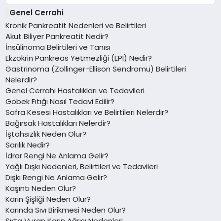
Genel Cerrahi
Kronik Pankreatit Nedenleri ve Belirtileri
Akut Biliyer Pankreatit Nedir?
İnsülinoma Belirtileri ve Tanısı
Ekzokrin Pankreas Yetmezliği (EPI) Nedir?
Gastrinoma (Zollinger-Ellison Sendromu) Belirtileri
Nelerdir?
Genel Cerrahi Hastalıkları ve Tedavileri
Göbek Fıtığı Nasıl Tedavi Edilir?
Safra Kesesi Hastalıkları ve Belirtileri Nelerdir?
Bağırsak Hastalıkları Nelerdir?
İştahsızlık Neden Olur?
Sarılık Nedir?
İdrar Rengi Ne Anlama Gelir?
Yağlı Dışkı Nedenleri, Belirtileri ve Tedavileri
Dışkı Rengi Ne Anlama Gelir?
Kaşıntı Neden Olur?
Karın Şişliği Neden Olur?
Karında Sıvı Birikmesi Neden Olur?
Sırta Vuran Karın Ağrısı Nedenleri