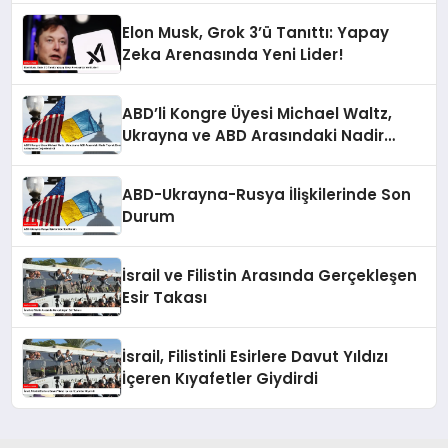
Elon Musk, Grok 3’ü Tanıttı: Yapay
Zeka Arenasında Yeni Lider!
ABD’li Kongre Üyesi Michael Waltz,
Ukrayna ve ABD Arasındaki Nadir
Toprak Elementleri Anlaşmasını
Değerlendirdi
ABD-Ukrayna-Rusya İlişkilerinde Son
Durum
İsrail ve Filistin Arasında Gerçekleşen
Esir Takası
İsrail, Filistinli Esirlere Davut Yıldızı
İçeren Kıyafetler Giydirdi