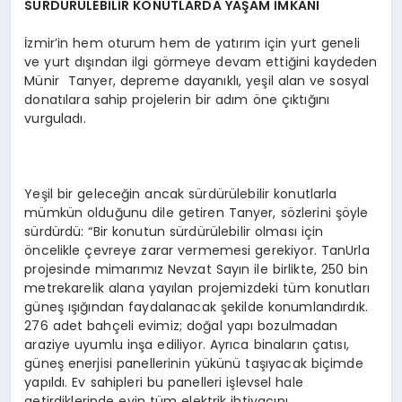
SÜRDÜRÜLEBİLİR KONUTLARDA YAŞAM İMKANI
İzmir’in hem oturum hem de yatırım için yurt geneli
ve yurt dışından ilgi görmeye devam ettiğini kaydeden
Münir Tanyer, depreme dayanıklı, yeşil alan ve sosyal
donatılara sahip projelerin bir adım öne çıktığını
vurguladı.
Yeşil bir geleceğin ancak sürdürülebilir konutlarla
mümkün olduğunu dile getiren Tanyer, sözlerini şöyle
sürdürdü: “Bir konutun sürdürülebilir olması için
öncelikle çevreye zarar vermemesi gerekiyor. TanUrla
projesinde mimarımız Nevzat Sayın ile birlikte, 250 bin
metrekarelik alana yayılan projemizdeki tüm konutları
güneş ışığından faydalanacak şekilde konumlandırdık.
276 adet bahçeli evimiz; doğal yapı bozulmadan
araziye uyumlu inşa ediliyor. Ayrıca binaların çatısı,
güneş enerjisi panellerinin yükünü taşıyacak biçimde
yapıldı. Ev sahipleri bu panelleri işlevsel hale
getirdiklerinde evin tüm elektrik ihtiyacını