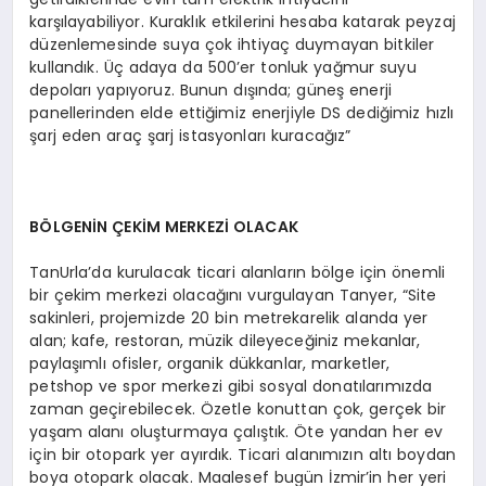
karşılayabiliyor. Kuraklık etkilerini hesaba katarak peyzaj
düzenlemesinde suya çok ihtiyaç duymayan bitkiler
kullandık. Üç adaya da 500’er tonluk yağmur suyu
depoları yapıyoruz. Bunun dışında; güneş enerji
panellerinden elde ettiğimiz enerjiyle DS dediğimiz hızlı
şarj eden araç şarj istasyonları kuracağız”
BÖLGENİN ÇEKİM MERKEZİ OLACAK
TanUrla’da kurulacak ticari alanların bölge için önemli
bir çekim merkezi olacağını vurgulayan Tanyer, “Site
sakinleri, projemizde 20 bin metrekarelik alanda yer
alan; kafe, restoran, müzik dileyeceğiniz mekanlar,
paylaşımlı ofisler, organik dükkanlar, marketler,
petshop ve spor merkezi gibi sosyal donatılarımızda
zaman geçirebilecek. Özetle konuttan çok, gerçek bir
yaşam alanı oluşturmaya çalıştık. Öte yandan her ev
için bir otopark yer ayırdık. Ticari alanımızın altı boydan
boya otopark olacak. Maalesef bugün İzmir’in her yeri