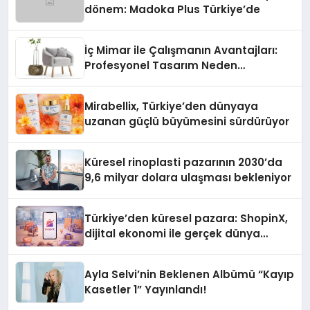
dönem: Madoka Plus Türkiye’de
İç Mimar ile Çalışmanın Avantajları:
Profesyonel Tasarım Neden
Önemlidir?
Mirabellix, Türkiye’den dünyaya
uzanan güçlü büyümesini sürdürüyor
Küresel rinoplasti pazarının 2030’da
9,6 milyar dolara ulaşması bekleniyor
Türkiye’den küresel pazara: ShopinX,
dijital ekonomi ile gerçek dünya
alışverişini bir araya getirmeyi
hedefliyor
Ayla Selvi’nin Beklenen Albümü “Kayıp
Kasetler 1” Yayınlandı!