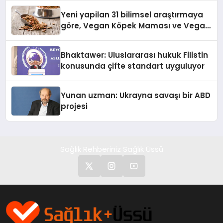
Yeni yapilan 31 bilimsel araştırmaya
göre, Vegan Köpek Maması ve Vegan
Kedi Mamasının İyi Sindirildiğini
Ortaya Koydu
Bhaktawer: Uluslararası hukuk Filistin
konusunda çifte standart uyguluyor
Yunan uzman: Ukrayna savaşı bir ABD
projesi
Sağlık Rehberiniz Sağlık Üssü