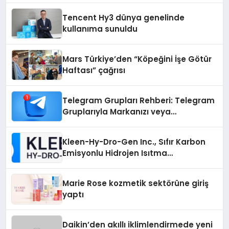
Tencent Hy3 dünya genelinde
kullanıma sunuldu
Mars Türkiye’den “Köpeğini İşe Götür
Haftası” çağrısı
Telegram Grupları Rehberi: Telegram
Gruplarıyla Markanızı veya
Topluluğunuzu Tanıtın
Kleen-Hy-Dro-Gen Inc., Sıfır Karbon
Emisyonlu Hidrojen Isıtma
Teknolojisinde ISO ve TSSA
Düzenleyici Onaylarını Aldı
Marie Rose kozmetik sektörüne giriş
yaptı
Daikin’den akıllı iklimlendirmede yeni