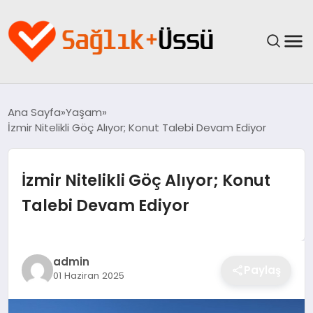
ANASAYFA
Ana Sayfa
Yaşam
İzmir Nitelikli Göç Alıyor; Konut Talebi Devam Ediyor
YAŞAM
SAĞLIK
İzmir Nitelikli Göç Alıyor; Konut
Talebi Devam Ediyor
GÜNCEL
SPOR & FITNESS
admin
Paylaş
01 Haziran 2025
BESLENME