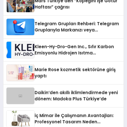
Mars Türkiye’den “Köpeğini İşe Götür
Haftası” çağrısı
Telegram Grupları Rehberi: Telegram
Gruplarıyla Markanızı veya
Topluluğunuzu Tanıtın
Kleen-Hy-Dro-Gen Inc., Sıfır Karbon
Emisyonlu Hidrojen Isıtma
Teknolojisinde ISO ve TSSA
Düzenleyici Onaylarını Aldı
Marie Rose kozmetik sektörüne giriş
yaptı
Daikin’den akıllı iklimlendirmede yeni
dönem: Madoka Plus Türkiye’de
İç Mimar ile Çalışmanın Avantajları:
Profesyonel Tasarım Neden