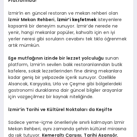
Platformda!
İzmir’in en güncel restoran ve mekan rehberi olan
İzmir Mekan Rehberi
,
İzmir’i keşfetmek
isteyenlere
kapsamlı bir deneyim sunuyor. İzmir’de nerede ne
yenir, hangi mekanlar popüler, kahvaltı için en iyi
yerler neresi gibi soruların cevabını tek tıkla öğrenmek
artık mümkün.
Ege mutfağının izinde bir lezzet yolculuğu
sunan
platform, İzmir’in sevilen balık restoranlarından butik
kafelere, sokak lezzetlerinden fine dining mekanlara
kadar geniş bir yelpazede içerik sunuyor. Özellikle
Alsancak, Karşıyaka, Urla ve Çeşme gibi bölgelerdeki
gastronomi duraklarına dair güncel bilgiler arayanlar
için vazgeçilmez bir kaynak niteliğinde.
İzmir
’
in Tarihi ve Kültürel Noktaları da Keşifte
Sadece yeme-içme önerileriyle sınırlı kalmayan İzmir
Mekan Rehberi, aynı zamanda şehrin kültürel mirasına
da ışık tutuyor.
Kemeraltı Çarşısı
,
Tarihi Asans
ö
r
,