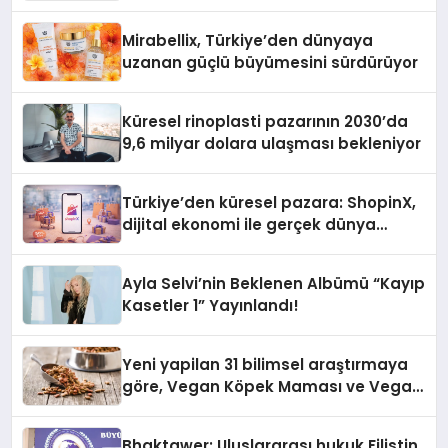
Önemlidir?
Mirabellix, Türkiye’den dünyaya
uzanan güçlü büyümesini sürdürüyor
Küresel rinoplasti pazarının 2030’da
9,6 milyar dolara ulaşması bekleniyor
Türkiye’den küresel pazara: ShopinX,
dijital ekonomi ile gerçek dünya
alışverişini bir araya getirmeyi
hedefliyor
Ayla Selvi’nin Beklenen Albümü “Kayıp
Kasetler 1” Yayınlandı!
Yeni yapilan 31 bilimsel araştırmaya
göre, Vegan Köpek Maması ve Vegan
Kedi Mamasının İyi Sindirildiğini
Ortaya Koydu
Bhaktawer: Uluslararası hukuk Filistin