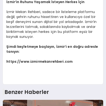
İzmir
’
in Ruhunu Yaşamak İsteyen Herkes İçin
İzmir Mekan Rehberi, sadece bir listeleme platformu
değil; şehrin ruhunu hissettiren ve kullanıcıya özel bir
keşif deneyimi sunan dijital bir yol arkadaşıdır. İzmir’in
lezzetlerini tatmak, sokaklarında kaybolmak ve anılar
biriktirmek isteyen herkes için bu platform eşsiz bir
kaynak sunuyor.
Şimdi keşfetmeye baş
lay
ın, İzmir
’
i en do
ğru adresle
tanıyı
n:
https://
www.izmirmekanrehberi.com
Benzer Haberler