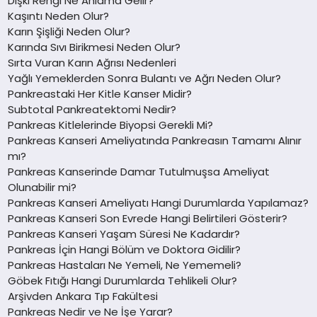
Dışkı Rengi Ne Anlama Gelir?
Kaşıntı Neden Olur?
Karın Şişliği Neden Olur?
Karında Sıvı Birikmesi Neden Olur?
Sırta Vuran Karın Ağrısı Nedenleri
Yağlı Yemeklerden Sonra Bulantı ve Ağrı Neden Olur?
Pankreastaki Her Kitle Kanser Midir?
Subtotal Pankreatektomi Nedir?
Pankreas Kitlelerinde Biyopsi Gerekli Mi?
Pankreas Kanseri Ameliyatında Pankreasın Tamamı Alınır
mı?
Pankreas Kanserinde Damar Tutulmuşsa Ameliyat
Olunabilir mi?
Pankreas Kanseri Ameliyatı Hangi Durumlarda Yapılamaz?
Pankreas Kanseri Son Evrede Hangi Belirtileri Gösterir?
Pankreas Kanseri Yaşam Süresi Ne Kadardır?
Pankreas İçin Hangi Bölüm ve Doktora Gidilir?
Pankreas Hastaları Ne Yemeli, Ne Yememeli?
Göbek Fıtığı Hangi Durumlarda Tehlikeli Olur?
Arşivden Ankara Tıp Fakültesi
Pankreas Nedir ve Ne İşe Yarar?