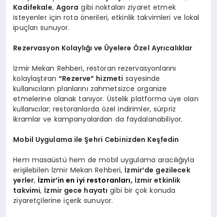
Kadifekale
,
Agora
gibi noktaları ziyaret etmek
isteyenler için rota önerileri, etkinlik takvimleri ve lokal
ipuçları sunuyor.
Rezervasyon Kolaylığı
ve
Ü
yelere Özel Ayrı
cal
ıklar
İzmir Mekan Rehberi, restoran rezervasyonlarını
kolaylaştıran
“
Rezerve” hizmeti
sayesinde
kullanıcıların planlarını zahmetsizce organize
etmelerine olanak tanıyor. Üstelik platforma üye olan
kullanıcılar; restoranlarda özel indirimler, sürpriz
ikramlar ve kampanyalardan da faydalanabiliyor.
Mobil Uygulama ile Şehri Cebinizden Keşfedin
Hem masaüstü hem de mobil uygulama aracılığıyla
erişilebilen İzmir Mekan Rehberi,
İzmir
’
de gezilecek
yerler
,
İzmir’in en iyi restoranları,
İzmir etkinlik
takvimi
,
İzmir gece hayatı
gibi bir çok konuda
ziyaretçilerine içerik sunuyor.