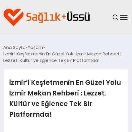
ANASAYFA
Ana Sayfa
Yaşam
İzmir’i Keşfetmenin En Güzel Yolu İzmir Mekan Rehberi :
YAŞAM
Lezzet, Kültür ve Eğlence Tek Bir Platformda!
SAĞLIK
İzmir’i Keşfetmenin En Güzel Yolu
GÜNCEL
İzmir Mekan Rehberi : Lezzet,
Kültür ve Eğlence Tek Bir
SPOR & FITNESS
Platformda!
BESLENME