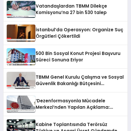
Vatandaşlardan TBMM Dilekçe
Komisyonu’na 27 bin 530 talep
İstanbul’da Operasyon: Organize Suç
Örgütleri Çökertildi
500 Bin Sosyal Konut Projesi Başvuru
Süreci Sonuna Eriyor
TBMM Genel Kurulu Çalışma ve Sosyal
Güvenlik Bakanlığı Bütçesini
Görüşüyor
‘Dezenformasyonla Mücadele
Merkezi’nden Yapılan Açıklama:
BioNTech Aşısı Hakkında Yanıltıcı
İddialara Son
Kabine Toplantısında Terörsüz
Türkiye ve Asgari Ücret Gündemde