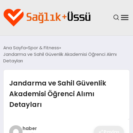
ANASAYFA
Ana Sayfa
Spor & Fitness
Jandarma ve Sahil Güvenlik Akademisi Öğrenci Alımı
YAŞAM
Detayları
SAĞLIK
Jandarma ve Sahil Güvenlik
GÜNCEL
Akademisi Öğrenci Alımı
Detayları
SPOR & FITNESS
BESLENME
haber
Paylaş