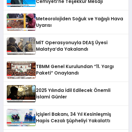
Cemiyeti’ne Teşekkür Mesajı
Meteorolojiden Soğuk ve Yağışlı Hava
Uyarısı
MİT Operasyonuyla DEAŞ Üyesi
Malatya’da Yakalandı
TBMM Genel Kurulundan “11. Yargı
Paketi” Onaylandı
2025 Yılında İdil Edilecek Önemli
İslami Günler
İçişleri Bakanı, 34 Yıl Kesinleşmiş
Hapis Cezalı Şüpheliyi Yakalattı