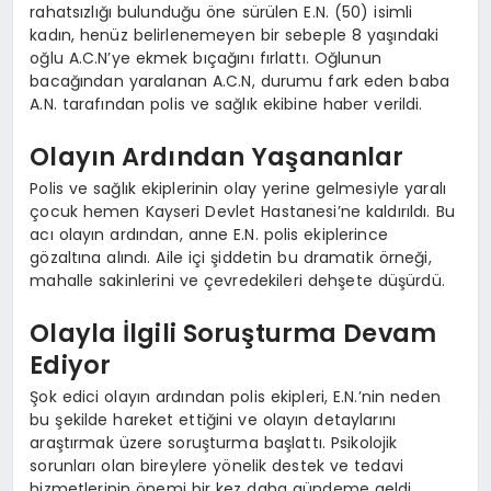
rahatsızlığı bulunduğu öne sürülen E.N. (50) isimli
kadın, henüz belirlenemeyen bir sebeple 8 yaşındaki
oğlu A.C.N’ye ekmek bıçağını fırlattı. Oğlunun
bacağından yaralanan A.C.N, durumu fark eden baba
A.N. tarafından polis ve sağlık ekibine haber verildi.
Olayın Ardından Yaşananlar
Polis ve sağlık ekiplerinin olay yerine gelmesiyle yaralı
çocuk hemen Kayseri Devlet Hastanesi’ne kaldırıldı. Bu
acı olayın ardından, anne E.N. polis ekiplerince
gözaltına alındı. Aile içi şiddetin bu dramatik örneği,
mahalle sakinlerini ve çevredekileri dehşete düşürdü.
Olayla İlgili Soruşturma Devam
Ediyor
Şok edici olayın ardından polis ekipleri, E.N.’nin neden
bu şekilde hareket ettiğini ve olayın detaylarını
araştırmak üzere soruşturma başlattı. Psikolojik
sorunları olan bireylere yönelik destek ve tedavi
hizmetlerinin önemi bir kez daha gündeme geldi.