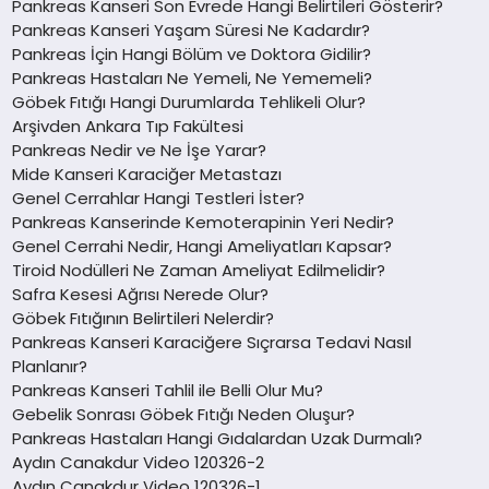
Pankreas Kanseri Son Evrede Hangi Belirtileri Gösterir?
Pankreas Kanseri Yaşam Süresi Ne Kadardır?
Pankreas İçin Hangi Bölüm ve Doktora Gidilir?
Pankreas Hastaları Ne Yemeli, Ne Yememeli?
Göbek Fıtığı Hangi Durumlarda Tehlikeli Olur?
Arşivden Ankara Tıp Fakültesi
Pankreas Nedir ve Ne İşe Yarar?
Mide Kanseri Karaciğer Metastazı
Genel Cerrahlar Hangi Testleri İster?
Pankreas Kanserinde Kemoterapinin Yeri Nedir?
Genel Cerrahi Nedir, Hangi Ameliyatları Kapsar?
Tiroid Nodülleri Ne Zaman Ameliyat Edilmelidir?
Safra Kesesi Ağrısı Nerede Olur?
Göbek Fıtığının Belirtileri Nelerdir?
Pankreas Kanseri Karaciğere Sıçrarsa Tedavi Nasıl
Planlanır?
Pankreas Kanseri Tahlil ile Belli Olur Mu?
Gebelik Sonrası Göbek Fıtığı Neden Oluşur?
Pankreas Hastaları Hangi Gıdalardan Uzak Durmalı?
Aydın Canakdur Video 120326-2
Aydın Canakdur Video 120326-1