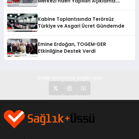
Merkezi’nden Yapılan Açıklama:
BioNTech Aşısı Hakkında Yanıltıcı
İddialara Son
Kabine Toplantısında Terörsüz
Türkiye ve Asgari Ücret Gündemde
Emine Erdoğan, TOGEM-DER
Etkinliğine Destek Verdi
Sağlık Rehberiniz Sağlık Üssü