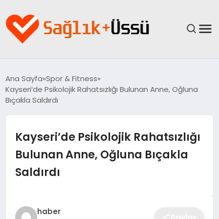
ANASAYFA
Ana Sayfa
Spor & Fitness
Kayseri’de Psikolojik Rahatsızlığı Bulunan Anne, Oğluna
YAŞAM
Bıçakla Saldırdı
SAĞLIK
Kayseri’de Psikolojik Rahatsızlığı
GÜNCEL
Bulunan Anne, Oğluna Bıçakla
Saldırdı
SPOR & FITNESS
BESLENME
haber
Paylaş