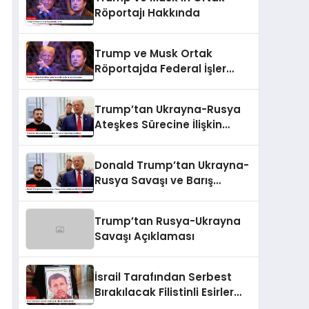
Röportajı Hakkında
Trump ve Musk Ortak
Röportajda Federal İşler
Hakkında Konuştular
Trump’tan Ukrayna-Rusya
Ateşkes Sürecine İlişkin
Değerlendirme
Donald Trump’tan Ukrayna-
Rusya Savaşı ve Barış
Sürecine İlişkin
Değerlendirmeler
Trump’tan Rusya-Ukrayna
Savaşı Açıklaması
İsrail Tarafından Serbest
Bırakılacak Filistinli Esirler
Kimler?