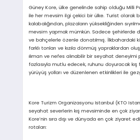
Güney Kore, ülke genelinde sahip olduğu Milli Pa
ile her mevsim ilgi çekici bir ülke. Turist olarak
kalabalığından, plazaların yüksekliğinden sıyrı
mevsim yapmak mümkün. Sadece şehirlerde değil,
ve bahçelerle özenle donatılmış. İlkbahardaki ki
farklı tonları ve kızıla dönmüş yapraklardan o
ılıman ve nefes alınabilir bir seyahat deneyimi
fazlasıyla mutlu edecek, ruhunu doyuracak kış fest
yürüyüş yolları ve düzenlenen etkinlikleri ile 
Kore Turizm Organizasyonu Istanbul (KTO Istan
seyahat severlerin kış mevsiminde en çok ziyaret et
Kore’nin sıra dışı ve dünyada en çok ziyaret edile
rotaları: