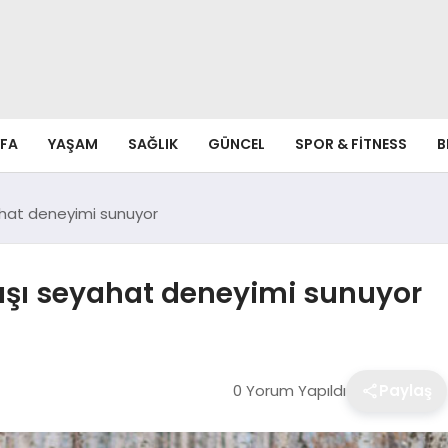
FA
YAŞAM
SAĞLIK
GÜNCEL
SPOR & FITNESS
B
yahat deneyimi sunuyor
 dışı seyahat deneyimi sunuyor
0 Yorum Yapıldı
Paylaş