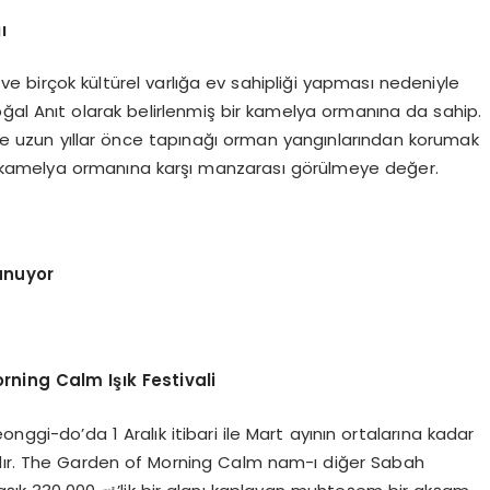
ı
e birçok kültürel varlığa ev sahipliği yapması nedeniyle
Doğal Anıt olarak belirlenmiş bir kamelya ormanına da sahip.
e uzun yıllar önce tapınağı orman yangınlarından korumak
n, kamelya ormanına karşı manzarası görülmeye değer.
sunuyor
rning Calm I
şı
k Festivali
nggi-do’da 1 Aralık itibari ile Mart ayının ortalarına kadar
tadır. The Garden of Morning Calm nam-ı diğer Sabah