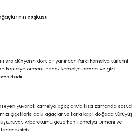
ağaçlarını
n co
şkusu
ı sıra dünyanın dört bir yanından farklı kamelya türlerini
rupa kamelya ormanı, bebek kamelya ormanı ve gizli
unmaktadır.
zeyen yuvarlak kamelya ağaçlarıyla kısa zamanda sosyal
mızı çiçeklerle dolu ağaçlar ve karla kaplı doğada yürüyüş
oluşturuyor. Arboretumu gezerken Kamelya Ormanı ve
fedeceksiniz.