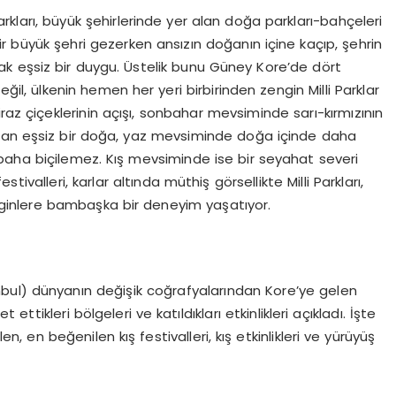
rkları, büyük şehirlerinde yer alan doğa parkları-bahçeleri
 bir büyük şehri gezerken ansızın doğanın içine kaçıp, şehrin
lmak eşsiz bir duygu. Üstelik bunu Güney Kore’de dört
 ülkenin hemen her yeri birbirinden zengin Milli Parklar
raz çiçeklerinin açışı, sonbahar mevsiminde sarı-kırmızının
luşan eşsiz bir doğa, yaz mevsiminde doğa içinde daha
 paha biçilemez. Kış mevsiminde ise bir seyahat severi
ivalleri, karlar altında müthiş görsellikte Milli Parkları,
gezginlere bambaşka bir deneyim yaşatıyor.
bul) dünyanın değişik coğrafyalarından Kore’ye gelen
tikleri bölgeleri ve katıldıkları etkinlikleri açıkladı. İşte
n, en beğenilen kış festivalleri, kış etkinlikleri ve yürüyüş