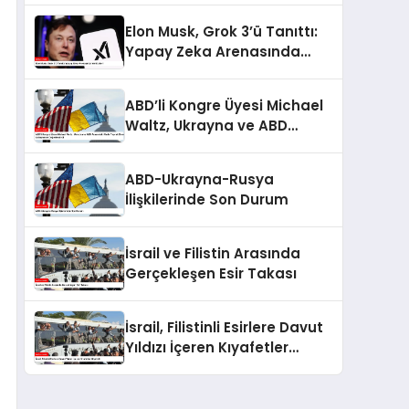
Elon Musk, Grok 3’ü Tanıttı:
Yapay Zeka Arenasında
Yeni Lider!
ABD’li Kongre Üyesi Michael
Waltz, Ukrayna ve ABD
Arasındaki Nadir Toprak
Elementleri Anlaşmasını
ABD-Ukrayna-Rusya
Değerlendirdi
İlişkilerinde Son Durum
İsrail ve Filistin Arasında
Gerçekleşen Esir Takası
İsrail, Filistinli Esirlere Davut
Yıldızı İçeren Kıyafetler
Giydirdi