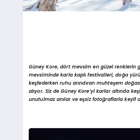
Gü
ney Kore, d
ö
rt mevsim en güzel renklerin 
mevsiminde karla kaplı festivalleri, doğ
a y
ürü
keşfederken ruhu arındıran muhteş
em do
ğas
alıyor. Siz de Güney Kore
’
yi karlar altında k
unutulmaz anılar ve eşsiz fotoğraflarla keyif d