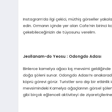
Instagram’da ilgi çekici, müthiş görseller yaka
edin. Ormanın içinde yer alan Cafe’nin birinci k
çekebileceğinizin de tüyosunu verelim.
Jeollanam-do Yeosu : Odongdo Adası
Binlerce kamelya ağacı kış mevsimi geldiğinde 
doğa şöleni sunar. Odongdo Adası’nı anakaradan
köprü görevi görür. Turistler sıra dışı bir etkinli
mevsimindeki Kamelya ağaçlarının görsel şöleni
gibi birçok eğlenceli aktiviteyi de ziyaretçilerin