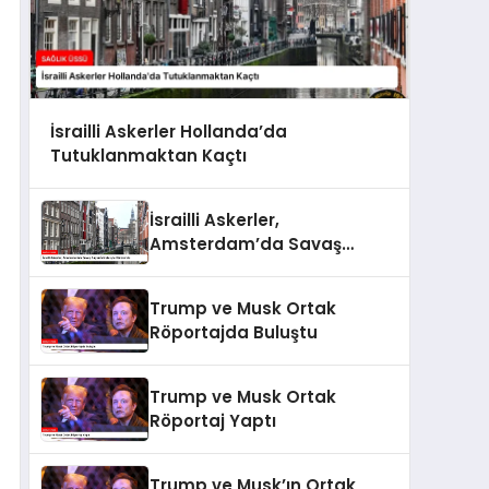
İsrailli Askerler Hollanda’da
Tutuklanmaktan Kaçtı
İsrailli Askerler,
Amsterdam’da Savaş
Suçları İddialarıyla
Gündemde
Trump ve Musk Ortak
Röportajda Buluştu
Trump ve Musk Ortak
Röportaj Yaptı
Trump ve Musk’ın Ortak