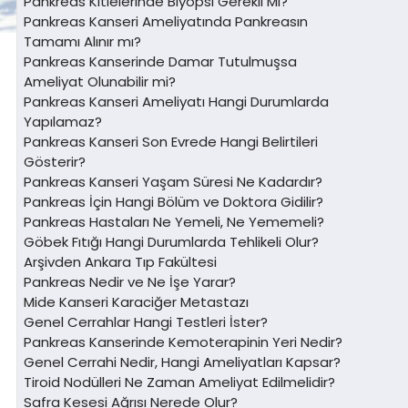
Pankreas Kitlelerinde Biyopsi Gerekli Mi?
Pankreas Kanseri Ameliyatında Pankreasın
Tamamı Alınır mı?
Pankreas Kanserinde Damar Tutulmuşsa
Ameliyat Olunabilir mi?
Pankreas Kanseri Ameliyatı Hangi Durumlarda
Yapılamaz?
Pankreas Kanseri Son Evrede Hangi Belirtileri
Gösterir?
Pankreas Kanseri Yaşam Süresi Ne Kadardır?
Pankreas İçin Hangi Bölüm ve Doktora Gidilir?
Pankreas Hastaları Ne Yemeli, Ne Yememeli?
Göbek Fıtığı Hangi Durumlarda Tehlikeli Olur?
Arşivden Ankara Tıp Fakültesi
Pankreas Nedir ve Ne İşe Yarar?
Mide Kanseri Karaciğer Metastazı
Genel Cerrahlar Hangi Testleri İster?
Pankreas Kanserinde Kemoterapinin Yeri Nedir?
Genel Cerrahi Nedir, Hangi Ameliyatları Kapsar?
Tiroid Nodülleri Ne Zaman Ameliyat Edilmelidir?
Safra Kesesi Ağrısı Nerede Olur?