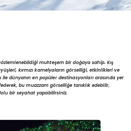
g
ö
zlemlenebildiği muhteşem bir doğaya sahip. Kış
yüşleri, kırmızı kamelyaların g
ö
rselliği, etkinlikleri ve
ı ile dünyanı
n en pop
üler destinasyonları arasında yer
eşfederek, bu muazzam g
ö
rselliğ
e tan
ıklık edebilir,
olu bir seyahat yapabilirsiniz.