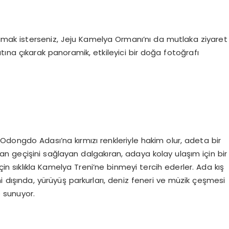
lamak isterseniz, Jeju Kamelya Ormanı’nı da mutlaka ziyaret
atına çıkarak panoramik, etkileyici bir doğa fotoğrafı
Odongdo Adası’na kırmızı renkleriyle hakim olur, adeta bir
 geçişini sağlayan dalgakıran, adaya kolay ulaşım için bir
k için sıklıkla Kamelya Treni’ne binmeyi tercih ederler. Ada kış
 dışında, yürüyüş parkurları, deniz feneri ve müzik çeşmesi
e sunuyor.