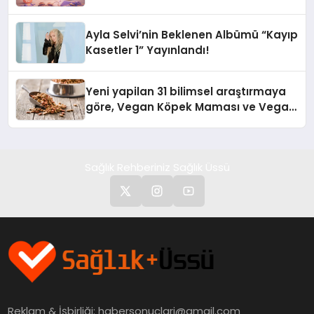
alışverişini bir araya getirmeyi
hedefliyor
Ayla Selvi’nin Beklenen Albümü “Kayıp
Kasetler 1” Yayınlandı!
Yeni yapilan 31 bilimsel araştırmaya
göre, Vegan Köpek Maması ve Vegan
Kedi Mamasının İyi Sindirildiğini
Ortaya Koydu
Sağlık Rehberiniz Sağlık Üssü
Reklam & İşbirliği:
habersonuclari@gmail.com