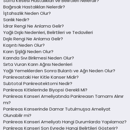
Safra Kesesi Hastalıkları ve Belirtileri Nelerdir?
Bağırsak Hastalıkları Nelerdir?
İştahsızlık Neden Olur?
Sarılık Nedir?
İdrar Rengi Ne Anlama Gelir?
Yağlı Dışkı Nedenleri, Belirtileri ve Tedavileri
Dışkı Rengi Ne Anlama Gelir?
Kaşıntı Neden Olur?
Karın Şişliği Neden Olur?
Karında Sıvı Birikmesi Neden Olur?
Sırta Vuran Karın Ağrısı Nedenleri
Yağlı Yemeklerden Sonra Bulantı ve Ağrı Neden Olur?
Pankreastaki Her Kitle Kanser Midir?
Subtotal Pankreatektomi Nedir?
Pankreas Kitlelerinde Biyopsi Gerekli Mi?
Pankreas Kanseri Ameliyatında Pankreasın Tamamı Alınır
mı?
Pankreas Kanserinde Damar Tutulmuşsa Ameliyat
Olunabilir mi?
Pankreas Kanseri Ameliyatı Hangi Durumlarda Yapılamaz?
Pankreas Kanseri Son Evrede Hangi Belirtileri Gösterir?