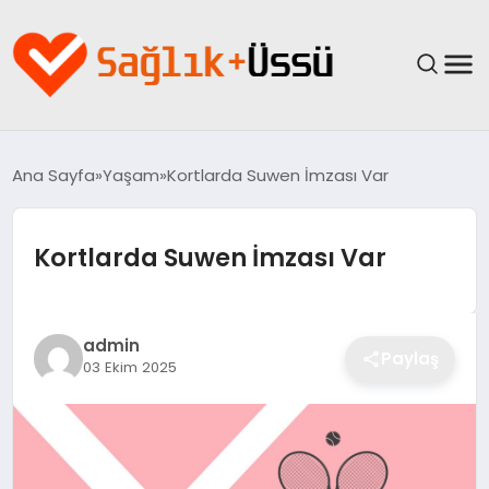
ANASAYFA
Ana Sayfa
Yaşam
Kortlarda Suwen İmzası Var
YAŞAM
Kortlarda Suwen İmzası Var
SAĞLIK
GÜNCEL
admin
Paylaş
03 Ekim 2025
SPOR & FITNESS
BESLENME