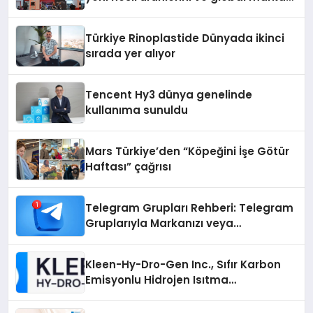
vizyonunu sergiledi
Türkiye Rinoplastide Dünyada ikinci
sırada yer alıyor
Tencent Hy3 dünya genelinde
kullanıma sunuldu
Mars Türkiye’den “Köpeğini İşe Götür
Haftası” çağrısı
Telegram Grupları Rehberi: Telegram
Gruplarıyla Markanızı veya
Topluluğunuzu Tanıtın
Kleen-Hy-Dro-Gen Inc., Sıfır Karbon
Emisyonlu Hidrojen Isıtma
Teknolojisinde ISO ve TSSA
Düzenleyici Onaylarını Aldı