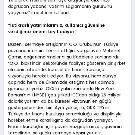
doğrudan yabancı yatırım sağlamanın gururunu
yaşıyoruz” ifadelerini kullandı.
“İstikrarlı yatırımlarımız, kullanıcı güvenine
verdiğimiz önemi teyit ediyor”
Düzenli sermaye artışlarının OKX Grubu’nun Türkiye
pazarına inancını temsil ettiğini vurgulayan Mehmet
Çamır, değerlendirmelerini şu ifadelerle sonlandırdı:
“OKX, blokzinciri sektöründe faaliyet gösteren bir şirket
olmanın ötesinde, küresel bir finans kuruluşu
vizyonuyla hareket ediyor. Bu vizyonu, hem dünya
çapında hem de ülkemizde attığımız her adımda
görünür kılıyoruz. OKX’in yakın zamanda New York
Borsası’nın (NYSE) çatı şirketi ICE’den aldığı 25 milyar
dolarlık yatırım da bu küresel vizyonun en güçlü
göstergelerinden biri. Aynı yaklaşım, OKX TR’nin
Türkiye’de finans kuruluşu sorumluluğu ve disipliniyle
hareket etme kararlılığına da doğrudan yansıyor.
Finans kuruluşları için güven vazgeçilmezdir, güvenin
temelinde ise güçlü sermaye yapısı yer alır.