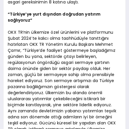
asgari gereksinimin 8 katına ulaştı.
“Türkiye’ye yurt dışından doğrudan yatırım
sağlıyoruz”
OKX TR’nin ülkemize özel ürünlerini ve platformunu
Şubat 2024’te kalıcı olma taahhüdüyle tanıttığını
hatırlatan OKX TR Yönetim Kurulu Başkanı Mehmet
Çamır, “Türkiye’de faaliyet göstermeye başladığımız
günden bu yana, sektörde çıtayı belirleyen,
regülasyonun öngördüğü asgari sermaye şartının
daima önünde giden bir sektör paydaşı olduk. Her
zaman, güçlü bir sermayeye sahip olma prensibiyle
hareket ediyoruz. Son sermaye artışımızı da Türkiye
pazarına bağlılığımızın göstergesi olarak
değerlendiriyoruz. Ülkemizin bu alanda önemli
uluslararası yatırımlar çekebileceğini istikrarlı bir
biçimde kanıtlayarak, yine sektöre liderlik ediyoruz.
Aynı zamanda devletimizin yabancı yatırımları teşvik
adına son dönemde attığı adımların iyi bir örneğini
teşkil ediyoruz. Gücünü küresel bir yapıdan alan OKX
TR olarak, istikrarlı sermaye artışlarıyla ülkemize