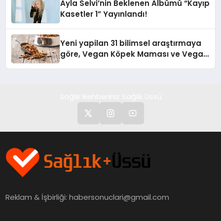
Ayla Selvi’nin Beklenen Albümü “Kayıp
Kasetler 1” Yayınlandı!
Yeni yapilan 31 bilimsel araştırmaya
göre, Vegan Köpek Maması ve Vegan
Kedi Mamasının İyi Sindirildiğini
Ortaya Koydu
Sağlık Rehberiniz Sağlık Üssü
Reklam & İşbirliği:
habersonuclari@gmail.com