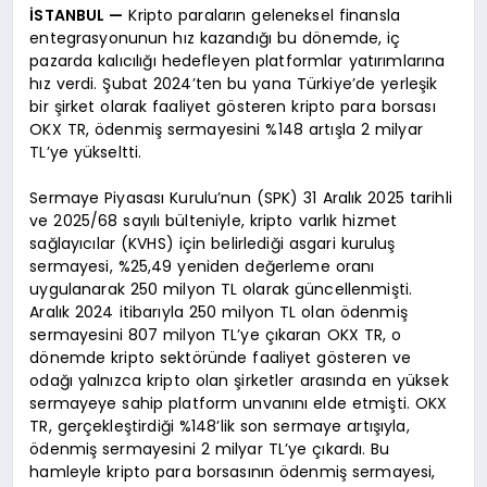
İSTANBUL —
Kripto paraların geleneksel finansla
entegrasyonunun hız kazandığı bu dönemde, iç
pazarda kalıcılığı hedefleyen platformlar yatırımlarına
hız verdi. Şubat 2024’ten bu yana Türkiye’de yerleşik
bir şirket olarak faaliyet gösteren kripto para borsası
OKX TR, ödenmiş sermayesini %148 artışla 2 milyar
TL’ye yükseltti.
Sermaye Piyasası Kurulu’nun (SPK) 31 Aralık 2025 tarihli
ve 2025/68 sayılı bülteniyle, kripto varlık hizmet
sağlayıcılar (KVHS) için belirlediği asgari kuruluş
sermayesi, %25,49 yeniden değerleme oranı
uygulanarak 250 milyon TL olarak güncellenmişti.
Aralık 2024 itibarıyla 250 milyon TL olan ödenmiş
sermayesini 807 milyon TL’ye çıkaran OKX TR, o
dönemde kripto sektöründe faaliyet gösteren ve
odağı yalnızca kripto olan şirketler arasında en yüksek
sermayeye sahip platform unvanını elde etmişti. OKX
TR, gerçekleştirdiği %148’lik son sermaye artışıyla,
ödenmiş sermayesini 2 milyar TL’ye çıkardı. Bu
hamleyle kripto para borsasının ödenmiş sermayesi,