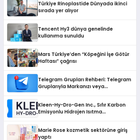
Türkiye Rinoplastide Dünyada ikinci
sırada yer alıyor
Tencent Hy3 dünya genelinde
kullanıma sunuldu
Mars Türkiye’den “Köpeğini İşe Götür
Haftası” çağrısı
Telegram Grupları Rehberi: Telegram
Gruplarıyla Markanızı veya
Topluluğunuzu Tanıtın
Kleen-Hy-Dro-Gen Inc., Sıfır Karbon
Emisyonlu Hidrojen Isıtma
Teknolojisinde ISO ve TSSA
Düzenleyici Onaylarını Aldı
Marie Rose kozmetik sektörüne giriş
yaptı