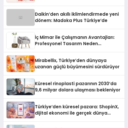
Daikin’den akıllı iklimlendirmede yeni
dönem: Madoka Plus Türkiye’de
İç Mimar ile Çalışmanın Avantajları:
Profesyonel Tasarım Neden
Önemlidir?
Mirabellix, Türkiye’den dünyaya
uzanan güçlü büyümesini sürdürüyor
Küresel rinoplasti pazarının 2030’da
9,6 milyar dolara ulaşması bekleniyor
Türkiye’den küresel pazara: ShopinX,
dijital ekonomi ile gerçek dünya
alışverişini bir araya getirmeyi
hedefliyor