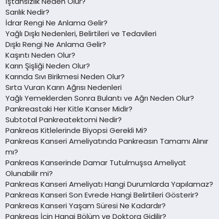
İştahsızlık Neden Olur?
Sarılık Nedir?
İdrar Rengi Ne Anlama Gelir?
Yağlı Dışkı Nedenleri, Belirtileri ve Tedavileri
Dışkı Rengi Ne Anlama Gelir?
Kaşıntı Neden Olur?
Karın Şişliği Neden Olur?
Karında Sıvı Birikmesi Neden Olur?
Sırta Vuran Karın Ağrısı Nedenleri
Yağlı Yemeklerden Sonra Bulantı ve Ağrı Neden Olur?
Pankreastaki Her Kitle Kanser Midir?
Subtotal Pankreatektomi Nedir?
Pankreas Kitlelerinde Biyopsi Gerekli Mi?
Pankreas Kanseri Ameliyatında Pankreasın Tamamı Alınır
mı?
Pankreas Kanserinde Damar Tutulmuşsa Ameliyat
Olunabilir mi?
Pankreas Kanseri Ameliyatı Hangi Durumlarda Yapılamaz?
Pankreas Kanseri Son Evrede Hangi Belirtileri Gösterir?
Pankreas Kanseri Yaşam Süresi Ne Kadardır?
Pankreas İçin Hangi Bölüm ve Doktora Gidilir?