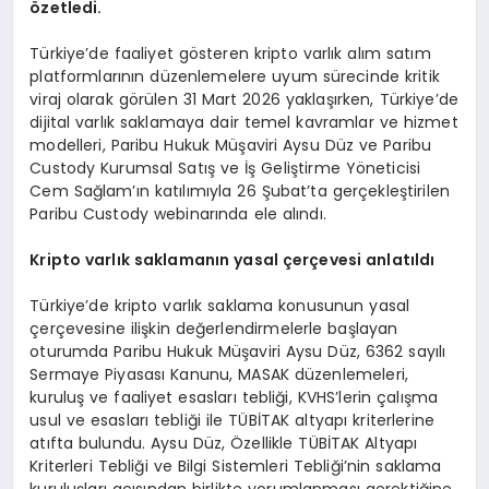
özetledi.
Türkiye’de faaliyet gösteren kripto varlık alım satım
platformlarının düzenlemelere uyum sürecinde kritik
viraj olarak görülen 31 Mart 2026 yaklaşırken, Türkiye’de
dijital varlık saklamaya dair temel kavramlar ve hizmet
modelleri, Paribu Hukuk Müşaviri Aysu Düz ve Paribu
Custody Kurumsal Satış ve İş Geliştirme Yöneticisi
Cem Sağlam’ın katılımıyla 26 Şubat’ta gerçekleştirilen
Paribu Custody webinarında ele alındı.
Kripto varlık saklamanın yasal çerçevesi anlatıldı
Türkiye’de kripto varlık saklama konusunun yasal
çerçevesine ilişkin değerlendirmelerle başlayan
oturumda Paribu Hukuk Müşaviri Aysu Düz, 6362 sayılı
Sermaye Piyasası Kanunu, MASAK düzenlemeleri,
kuruluş ve faaliyet esasları tebliği, KVHS’lerin çalışma
usul ve esasları tebliği ile TÜBİTAK altyapı kriterlerine
atıfta bulundu. Aysu Düz, Özellikle TÜBİTAK Altyapı
Kriterleri Tebliği ve Bilgi Sistemleri Tebliği’nin saklama
kuruluşları açısından birlikte yorumlanması gerektiğine