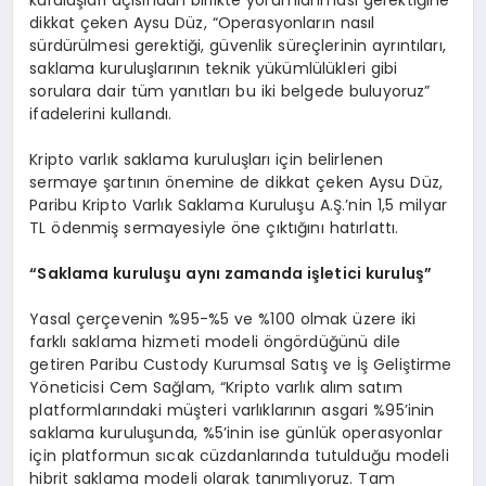
dikkat çeken Aysu Düz, “Operasyonların nasıl
sürdürülmesi gerektiği, güvenlik süreçlerinin ayrıntıları,
saklama kuruluşlarının teknik yükümlülükleri gibi
sorulara dair tüm yanıtları bu iki belgede buluyoruz”
ifadelerini kullandı.
Kripto varlık saklama kuruluşları için belirlenen
sermaye şartının önemine de dikkat çeken Aysu Düz,
Paribu Kripto Varlık Saklama Kuruluşu A.Ş.’nin 1,5 milyar
TL ödenmiş sermayesiyle öne çıktığını hatırlattı.
“Saklama kuruluşu aynı zamanda işletici kuruluş”
Yasal çerçevenin %95-%5 ve %100 olmak üzere iki
farklı saklama hizmeti modeli öngördüğünü dile
getiren Paribu Custody Kurumsal Satış ve İş Geliştirme
Yöneticisi Cem Sağlam, “Kripto varlık alım satım
platformlarındaki müşteri varlıklarının asgari %95’inin
saklama kuruluşunda, %5’inin ise günlük operasyonlar
için platformun sıcak cüzdanlarında tutulduğu modeli
hibrit saklama modeli olarak tanımlıyoruz. Tam