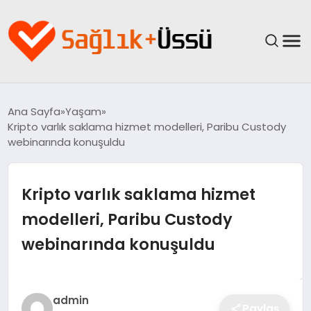
ANASAYFA
Ana Sayfa
Yaşam
Kripto varlık saklama hizmet modelleri, Paribu Custody
YAŞAM
webinarında konuşuldu
SAĞLIK
Kripto varlık saklama hizmet
GÜNCEL
modelleri, Paribu Custody
webinarında konuşuldu
SPOR & FITNESS
BESLENME
admin
Paylaş