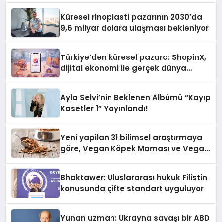
Küresel rinoplasti pazarının 2030’da
9,6 milyar dolara ulaşması bekleniyor
Türkiye’den küresel pazara: ShopinX,
dijital ekonomi ile gerçek dünya
alışverişini bir araya getirmeyi
hedefliyor
Ayla Selvi’nin Beklenen Albümü “Kayıp
Kasetler 1” Yayınlandı!
Yeni yapilan 31 bilimsel araştırmaya
göre, Vegan Köpek Maması ve Vegan
Kedi Mamasının İyi Sindirildiğini
Ortaya Koydu
Bhaktawer: Uluslararası hukuk Filistin
konusunda çifte standart uyguluyor
Yunan uzman: Ukrayna savaşı bir ABD