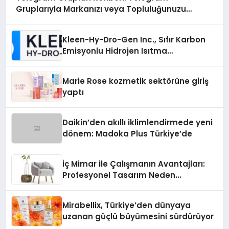
Gruplarıyla Markanızı veya Topluluğunuzu
Tanıtın
Kleen-Hy-Dro-Gen Inc., Sıfır Karbon
Emisyonlu Hidrojen Isıtma
Teknolojisinde ISO ve TSSA
Düzenleyici Onaylarını Aldı
Marie Rose kozmetik sektörüne giriş
yaptı
Daikin’den akıllı iklimlendirmede yeni
dönem: Madoka Plus Türkiye’de
İç Mimar ile Çalışmanın Avantajları:
Profesyonel Tasarım Neden
Önemlidir?
Mirabellix, Türkiye’den dünyaya
uzanan güçlü büyümesini sürdürüyor