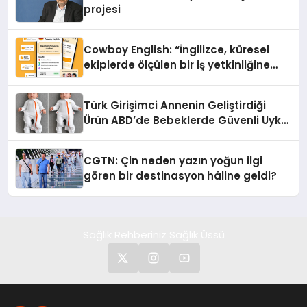
projesi
Cowboy English: “İngilizce, küresel
ekiplerde ölçülen bir iş yetkinliğine
dönüşüyor”
Türk Girişimci Annenin Geliştirdiği
Ürün ABD’de Bebeklerde Güvenli Uyku
Standardına Yeni Bir Bakış Açısı
Getiriyor.
CGTN: Çin neden yazın yoğun ilgi
gören bir destinasyon hâline geldi?
Sağlık Rehberiniz Sağlık Üssü