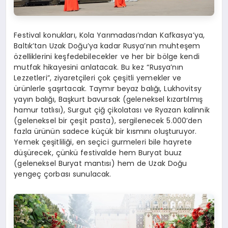
Festival konukları, Kola Yarımadası’ndan Kafkasya’ya,
Baltık’tan Uzak Doğu’ya kadar Rusya’nın muhteşem
özelliklerini keşfedebilecekler ve her bir bölge kendi
mutfak hikayesini anlatacak. Bu kez “Rusya’nın
Lezzetleri”, ziyaretçileri çok çeşitli yemekler ve
ürünlerle şaşırtacak. Taymır beyaz balığı, Lukhovitsy
yayın balığı, Başkurt bavursak (geleneksel kızartılmış
hamur tatlısı), Surgut çiğ çikolatası ve Ryazan kalinnik
(geleneksel bir çeşit pasta), sergilenecek 5.000’den
fazla ürünün sadece küçük bir kısmını oluşturuyor.
Yemek çeşitliliği, en seçici gurmeleri bile hayrete
düşürecek, çünkü festivalde hem Buryat buuz
(geleneksel Buryat mantısı) hem de Uzak Doğu
yengeç çorbası sunulacak.