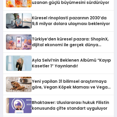
uzanan güçlü büyümesini sürdürüyor
Küresel rinoplasti pazarının 2030’da
9,6 milyar dolara ulaşması bekleniyor
Türkiye’den küresel pazara: ShopinX,
dijital ekonomi ile gerçek dünya
alışverişini bir araya getirmeyi
hedefliyor
Ayla Selvi’nin Beklenen Albümü “Kayıp
Kasetler 1” Yayınlandı!
Yeni yapilan 31 bilimsel araştırmaya
göre, Vegan Köpek Maması ve Vegan
Kedi Mamasının İyi Sindirildiğini
Ortaya Koydu
Bhaktawer: Uluslararası hukuk Filistin
konusunda çifte standart uyguluyor