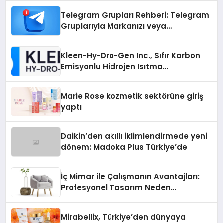
Telegram Grupları Rehberi: Telegram
Gruplarıyla Markanızı veya
Topluluğunuzu Tanıtın
Kleen-Hy-Dro-Gen Inc., Sıfır Karbon
Emisyonlu Hidrojen Isıtma
Teknolojisinde ISO ve TSSA
Düzenleyici Onaylarını Aldı
Marie Rose kozmetik sektörüne giriş
yaptı
Daikin’den akıllı iklimlendirmede yeni
dönem: Madoka Plus Türkiye’de
İç Mimar ile Çalışmanın Avantajları:
Profesyonel Tasarım Neden
Önemlidir?
Mirabellix, Türkiye’den dünyaya