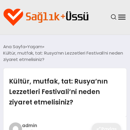
ANASAYFA
Ana Sayfa
Yaşam
Kültür, mutfak, tat: Rusya’nın Lezzetleri Festivali’ni neden
YAŞAM
ziyaret etmelisiniz?
SAĞLIK
Kültür, mutfak, tat: Rusya’nın
GÜNCEL
Lezzetleri Festivali’ni neden
ziyaret etmelisiniz?
SPOR & FITNESS
BESLENME
admin
Paylaş