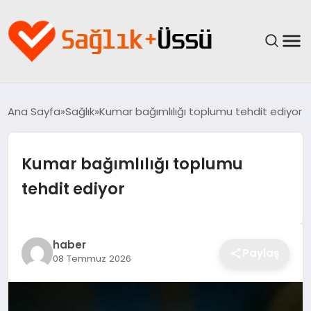
ANASAYFA
Ana Sayfa
Sağlık
Kumar bağımlılığı toplumu tehdit ediyor
YAŞAM
Kumar bağımlılığı toplumu
SAĞLIK
tehdit ediyor
GÜNCEL
SPOR & FITNESS
haber
Paylaş
08 Temmuz 2026
BESLENME