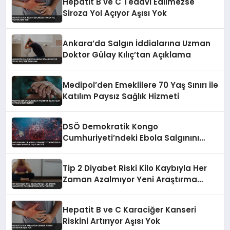
Hepatit B ve C Tedavi Edilmezse
Siroza Yol Açıyor Aşısı Yok
Ankara’da Salgın İddialarına Uzman
Doktor Gülay Kılıç’tan Açıklama
Medipol’den Emeklilere 70 Yaş Sınırı ile
Katılım Paysız Sağlık Hizmeti
DSÖ Demokratik Kongo
Cumhuriyeti’ndeki Ebola Salgınını
Kontrol Dışı İlan Etti
Tip 2 Diyabet Riski Kilo Kaybıyla Her
Zaman Azalmıyor Yeni Araştırma
Ortaya Koydu
Hepatit B ve C Karaciğer Kanseri
Riskini Artırıyor Aşısı Yok