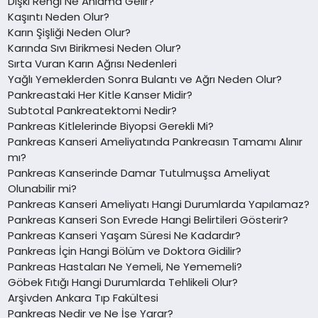
Dışkı Rengi Ne Anlama Gelir?
Kaşıntı Neden Olur?
Karın Şişliği Neden Olur?
Karında Sıvı Birikmesi Neden Olur?
Sırta Vuran Karın Ağrısı Nedenleri
Yağlı Yemeklerden Sonra Bulantı ve Ağrı Neden Olur?
Pankreastaki Her Kitle Kanser Midir?
Subtotal Pankreatektomi Nedir?
Pankreas Kitlelerinde Biyopsi Gerekli Mi?
Pankreas Kanseri Ameliyatında Pankreasın Tamamı Alınır
mı?
Pankreas Kanserinde Damar Tutulmuşsa Ameliyat
Olunabilir mi?
Pankreas Kanseri Ameliyatı Hangi Durumlarda Yapılamaz?
Pankreas Kanseri Son Evrede Hangi Belirtileri Gösterir?
Pankreas Kanseri Yaşam Süresi Ne Kadardır?
Pankreas İçin Hangi Bölüm ve Doktora Gidilir?
Pankreas Hastaları Ne Yemeli, Ne Yememeli?
Göbek Fıtığı Hangi Durumlarda Tehlikeli Olur?
Arşivden Ankara Tıp Fakültesi
Pankreas Nedir ve Ne İşe Yarar?