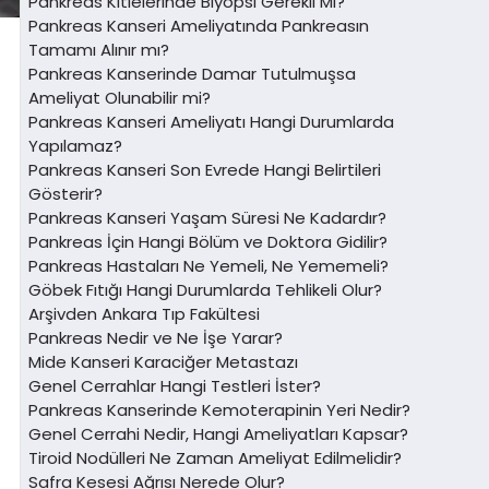
Pankreas Kitlelerinde Biyopsi Gerekli Mi?
Pankreas Kanseri Ameliyatında Pankreasın
Tamamı Alınır mı?
Pankreas Kanserinde Damar Tutulmuşsa
Ameliyat Olunabilir mi?
Pankreas Kanseri Ameliyatı Hangi Durumlarda
Yapılamaz?
Pankreas Kanseri Son Evrede Hangi Belirtileri
Gösterir?
Pankreas Kanseri Yaşam Süresi Ne Kadardır?
Pankreas İçin Hangi Bölüm ve Doktora Gidilir?
Pankreas Hastaları Ne Yemeli, Ne Yememeli?
Göbek Fıtığı Hangi Durumlarda Tehlikeli Olur?
Arşivden Ankara Tıp Fakültesi
Pankreas Nedir ve Ne İşe Yarar?
Mide Kanseri Karaciğer Metastazı
Genel Cerrahlar Hangi Testleri İster?
Pankreas Kanserinde Kemoterapinin Yeri Nedir?
Genel Cerrahi Nedir, Hangi Ameliyatları Kapsar?
Tiroid Nodülleri Ne Zaman Ameliyat Edilmelidir?
Safra Kesesi Ağrısı Nerede Olur?