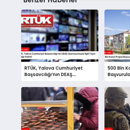
Benzer Haberler
RTÜK, Yalova Cumhuriyet
500 Bin K
Başsavcılığı’nın DEAŞ
Başvurul
Operasyonuyla İlgili Yayın
Süreci Ba
Yasağı Getirdi