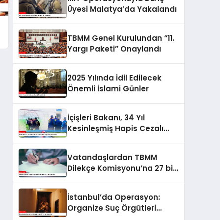
Üyesi Malatya’da Yakalandı
TBMM Genel Kurulundan “11.
Yargı Paketi” Onaylandı
2025 Yılında İdil Edilecek
Önemli İslami Günler
İçişleri Bakanı, 34 Yıl
Kesinleşmiş Hapis Cezalı
Şüpheliyi Yakalattı
Vatandaşlardan TBMM
Dilekçe Komisyonu’na 27 bin
530 talep
İstanbul’da Operasyon:
Organize Suç Örgütleri
Çökertildi