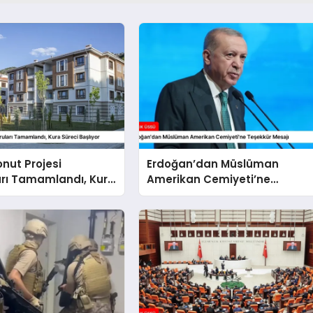
onut Projesi
Erdoğan’dan Müslüman
arı Tamamlandı, Kura
Amerikan Cemiyeti’ne
şlıyor
Teşekkür Mesajı