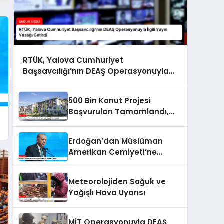
RTÜK, Yalova Cumhuriyet
Başsavcılığı’nın DEAŞ Operasyonuyla
İlgili Yayın Yasağı Getirdi
500 Bin Konut Projesi
Başvuruları Tamamlandı,
Kura Süreci Başlıyor
Erdoğan’dan Müslüman
Amerikan Cemiyeti’ne
Teşekkür Mesajı
Meteorolojiden Soğuk ve
Yağışlı Hava Uyarısı
MİT Operasyonuyla DEAŞ