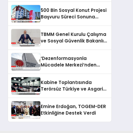
500 Bin Sosyal Konut Projesi
Başvuru Süreci Sonuna
Eriyor
TBMM Genel Kurulu Çalışma
ve Sosyal Güvenlik Bakanlığı
Bütçesini Görüşüyor
‘Dezenformasyonla
Mücadele Merkezi’nden
Yapılan Açıklama: BioNTech
Aşısı Hakkında Yanıltıcı
Kabine Toplantısında
İddialara Son
Terörsüz Türkiye ve Asgari
Ücret Gündemde
Emine Erdoğan, TOGEM-DER
Etkinliğine Destek Verdi