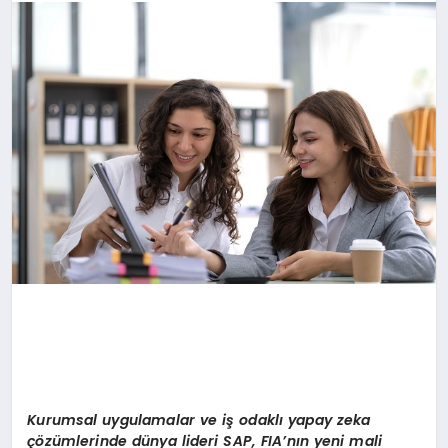
Kurumsal uygulamalar ve i
ş
odakl
ı
yapay zeka
çö
z
ü
mlerinde d
ü
nya lideri SAP, FIA
’
n
ı
n yeni mali