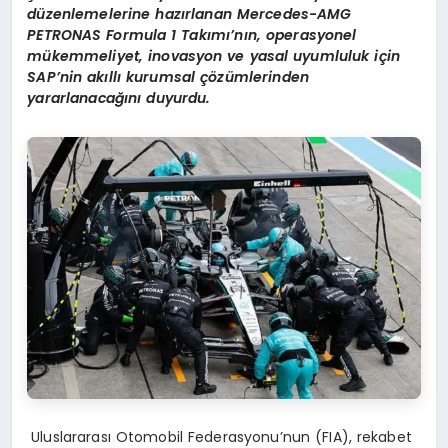
d
ü
zenlemelerine haz
ı
rlanan Mercedes-AMG
PETRONAS Formula 1 Tak
ı
m
ı’
n
ı
n, operasyonel
m
ü
kemmeliyet, inovasyon ve yasal uyumluluk i
ç
in
SAP
’
nin ak
ı
ll
ı
kurumsal
çö
z
ü
mlerinden
yararlanaca
ğı
n
ı
duyurdu.
Uluslararası Otomobil Federasyonu’nun (FIA), rekabet