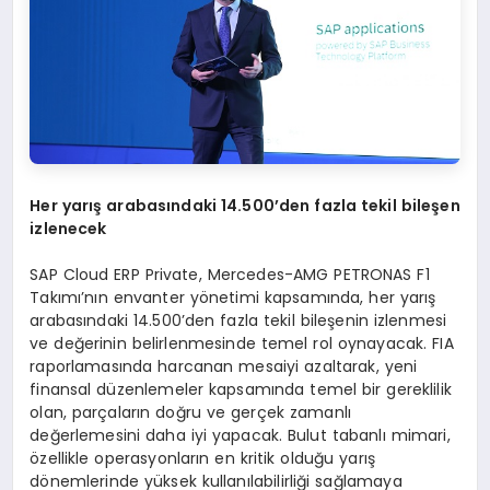
Her yar
ış
arabas
ı
ndaki 14.500
’
den fazla tekil bile
ş
en
izlenecek
SAP Cloud ERP Private, Mercedes-AMG PETRONAS F1
Takımı’nın envanter yönetimi kapsamında, her yarış
arabasındaki 14.500’den fazla tekil bileşenin izlenmesi
ve değerinin belirlenmesinde temel rol oynayacak. FIA
raporlamasında harcanan mesaiyi azaltarak, yeni
finansal düzenlemeler kapsamında temel bir gereklilik
olan, parçaların doğru ve gerçek zamanlı
değerlemesini daha iyi yapacak. Bulut tabanlı mimari,
özellikle operasyonların en kritik olduğu yarış
dönemlerinde yüksek kullanılabilirliği sağlamaya