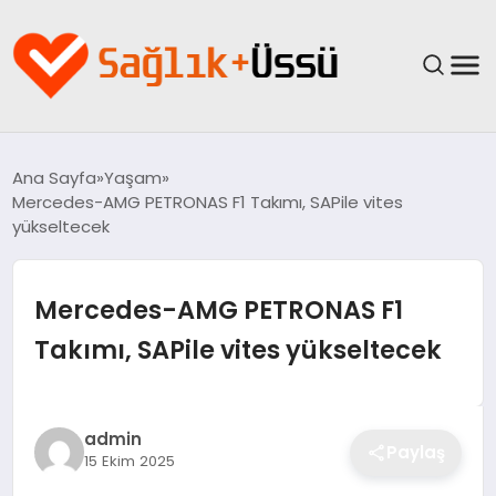
ANASAYFA
Ana Sayfa
Yaşam
Mercedes-AMG PETRONAS F1 Takımı, SAPile vites
YAŞAM
yükseltecek
SAĞLIK
Mercedes-AMG PETRONAS F1
GÜNCEL
Takımı, SAPile vites yükseltecek
SPOR & FITNESS
admin
BESLENME
Paylaş
15 Ekim 2025