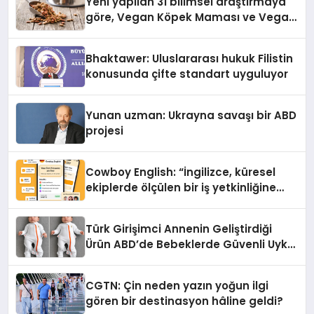
Yeni yapilan 31 bilimsel araştırmaya
göre, Vegan Köpek Maması ve Vegan
Kedi Mamasının İyi Sindirildiğini
Ortaya Koydu
Bhaktawer: Uluslararası hukuk Filistin
konusunda çifte standart uyguluyor
Yunan uzman: Ukrayna savaşı bir ABD
projesi
Cowboy English: “İngilizce, küresel
ekiplerde ölçülen bir iş yetkinliğine
dönüşüyor”
Türk Girişimci Annenin Geliştirdiği
Ürün ABD’de Bebeklerde Güvenli Uyku
Standardına Yeni Bir Bakış Açısı
Getiriyor.
CGTN: Çin neden yazın yoğun ilgi
gören bir destinasyon hâline geldi?