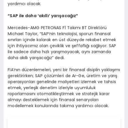
yardımcı olacak.
“
SAP ile daha
‘
ak
ı
ll
ı’
yar
ış
aca
ğı
z
”
Mercedes-AMG PETRONAS F1 Takımı BT Direktörü
Michael Taylor, “SAP’nin teknolojisi, sporun finansal
sınırları içinde kalarak en üst düzeyde rekabet etmek
için ihtiyacımız olan çeviklik ve şeffaflığı sağlıyor. SAP
ile sadece daha hızlı yarışmayacak, aynı zamanda
daha akıllı yarışacağız” dedi.
FIA’nın düzenlemeleri, yeni bir finansal disiplin yaklaşımı
gerektirirken; SAP çözümleri de Ar-Ge, üretim ve yarış
operasyonları genelinde maliyetleri izlemek ve tahsis
etmek, yerleşik denetim izleriyle uyumluluk
raporlamasını otomatikleştirmek ve stratejik karar
almayı desteklemek için finansal senaryoları
modellemek konularında takıma yardımcı olacak.