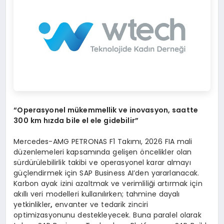
“
Operasyonel m
ü
kemmellik ve inovasyon, saatte
300 km h
ı
zda bile el ele gidebilir
”
Mercedes-AMG PETRONAS F1 Takımı, 2026 FIA mali
düzenlemeleri kapsamında gelişen öncelikler olan
sürdürülebilirlik takibi ve operasyonel karar almayı
güçlendirmek için SAP Business AI’den yararlanacak.
Karbon ayak izini azaltmak ve verimliliği artırmak için
akıllı veri modelleri kullanılırken; tahmine dayalı
yetkinlikler
,
envanter ve tedarik zinciri
optimizasyonunu destekleyecek. Buna paralel olarak