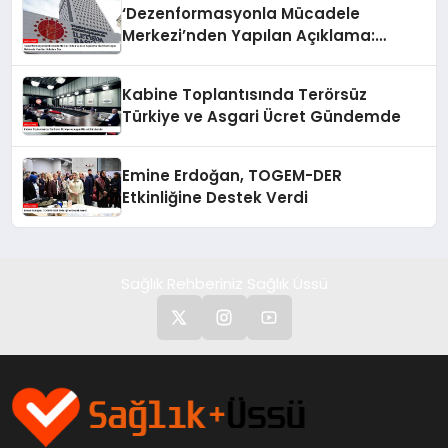
‘Dezenformasyonla Mücadele
Merkezi’nden Yapılan Açıklama:
BioNTech Aşısı Hakkında Yanıltıcı
İddialara Son
Kabine Toplantısında Terörsüz
Türkiye ve Asgari Ücret Gündemde
Emine Erdoğan, TOGEM-DER
Etkinliğine Destek Verdi
Sağlık Rehberiniz Sağlık Üssü