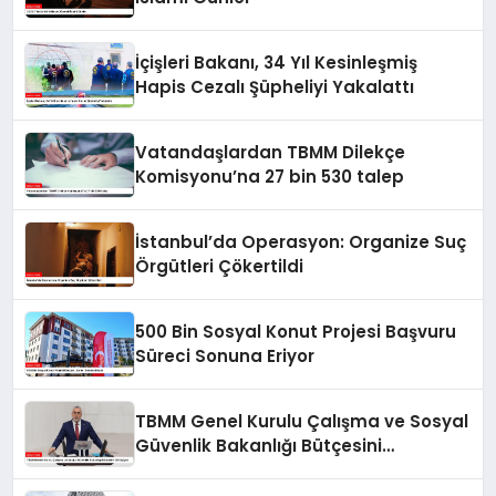
İçişleri Bakanı, 34 Yıl Kesinleşmiş
Hapis Cezalı Şüpheliyi Yakalattı
Vatandaşlardan TBMM Dilekçe
Komisyonu’na 27 bin 530 talep
İstanbul’da Operasyon: Organize Suç
Örgütleri Çökertildi
500 Bin Sosyal Konut Projesi Başvuru
Süreci Sonuna Eriyor
TBMM Genel Kurulu Çalışma ve Sosyal
Güvenlik Bakanlığı Bütçesini
Görüşüyor