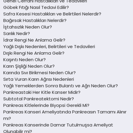
Genel Cerrahi Hastalıkları ve Tedavileri
Göbek Fıtığı Nasıl Tedavi Edilir?
Safra Kesesi Hastalıkları ve Belirtileri Nelerdir?
Bağırsak Hastalıkları Nelerdir?
İştahsızlık Neden Olur?
Sarılık Nedir?
İdrar Rengi Ne Anlama Gelir?
Yağlı Dışkı Nedenleri, Belirtileri ve Tedavileri
Dışkı Rengi Ne Anlama Gelir?
Kaşıntı Neden Olur?
Karın Şişliği Neden Olur?
Karında Sıvı Birikmesi Neden Olur?
Sırta Vuran Karın Ağrısı Nedenleri
Yağlı Yemeklerden Sonra Bulantı ve Ağrı Neden Olur?
Pankreastaki Her Kitle Kanser Midir?
Subtotal Pankreatektomi Nedir?
Pankreas Kitlelerinde Biyopsi Gerekli Mi?
Pankreas Kanseri Ameliyatında Pankreasın Tamamı Alınır
mı?
Pankreas Kanserinde Damar Tutulmuşsa Ameliyat
Olunabilir mi?