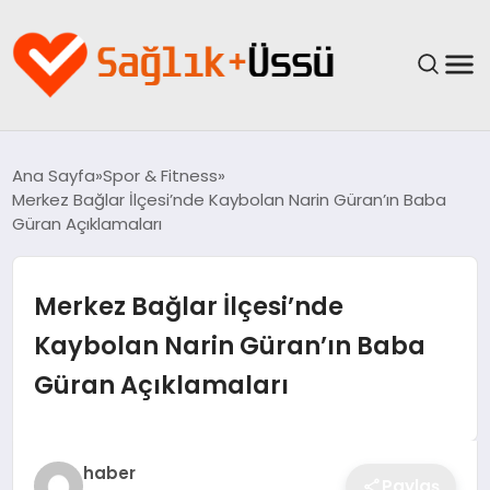
ANASAYFA
Ana Sayfa
Spor & Fitness
Merkez Bağlar İlçesi’nde Kaybolan Narin Güran’ın Baba
YAŞAM
Güran Açıklamaları
SAĞLIK
Merkez Bağlar İlçesi’nde
GÜNCEL
Kaybolan Narin Güran’ın Baba
Güran Açıklamaları
SPOR & FITNESS
BESLENME
haber
Paylaş