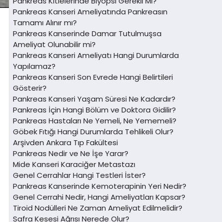
Pankreas Kitlelerinde Biyopsi Gerekli Mi?
Pankreas Kanseri Ameliyatında Pankreasın
Tamamı Alınır mı?
Pankreas Kanserinde Damar Tutulmuşsa
Ameliyat Olunabilir mi?
Pankreas Kanseri Ameliyatı Hangi Durumlarda
Yapılamaz?
Pankreas Kanseri Son Evrede Hangi Belirtileri
Gösterir?
Pankreas Kanseri Yaşam Süresi Ne Kadardır?
Pankreas İçin Hangi Bölüm ve Doktora Gidilir?
Pankreas Hastaları Ne Yemeli, Ne Yememeli?
Göbek Fıtığı Hangi Durumlarda Tehlikeli Olur?
Arşivden Ankara Tıp Fakültesi
Pankreas Nedir ve Ne İşe Yarar?
Mide Kanseri Karaciğer Metastazı
Genel Cerrahlar Hangi Testleri İster?
Pankreas Kanserinde Kemoterapinin Yeri Nedir?
Genel Cerrahi Nedir, Hangi Ameliyatları Kapsar?
Tiroid Nodülleri Ne Zaman Ameliyat Edilmelidir?
Safra Kesesi Ağrısı Nerede Olur?