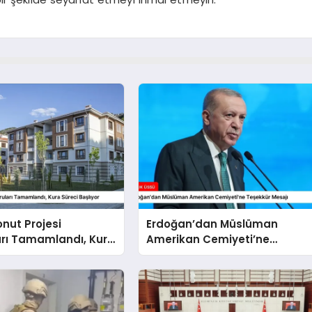
onut Projesi
Erdoğan’dan Müslüman
arı Tamamlandı, Kura
Amerikan Cemiyeti’ne
şlıyor
Teşekkür Mesajı