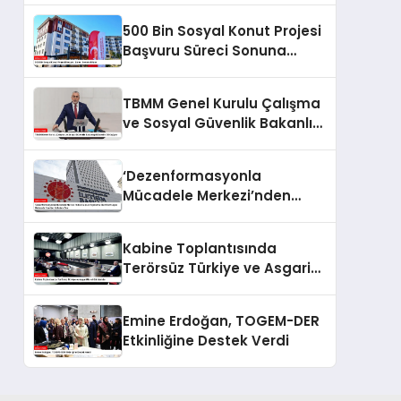
500 Bin Sosyal Konut Projesi
Başvuru Süreci Sonuna
Eriyor
TBMM Genel Kurulu Çalışma
ve Sosyal Güvenlik Bakanlığı
Bütçesini Görüşüyor
‘Dezenformasyonla
Mücadele Merkezi’nden
Yapılan Açıklama: BioNTech
Aşısı Hakkında Yanıltıcı
Kabine Toplantısında
İddialara Son
Terörsüz Türkiye ve Asgari
Ücret Gündemde
Emine Erdoğan, TOGEM-DER
Etkinliğine Destek Verdi