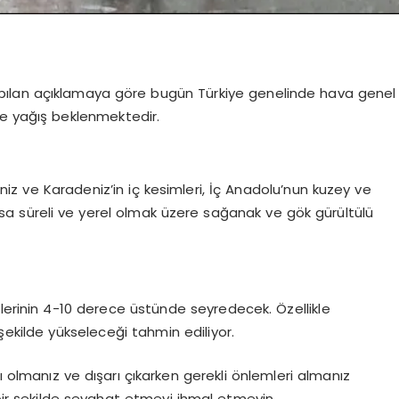
ılan açıklamaya göre bugün Türkiye genelinde hava genel
ise yağış beklenmektedir.
iz ve Karadeniz’in iç kesimleri, İç Anadolu’nun kuzey ve
sa süreli ve yerel olmak üzere sağanak ve gök gürültülü
lerinin 4-10 derece üstünde seyredecek. Özellikle
 şekilde yükseleceği tahmin ediliyor.
lı olmanız ve dışarı çıkarken gerekli önlemleri almanız
 bir şekilde seyahat etmeyi ihmal etmeyin.