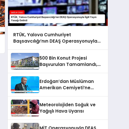
RTÜK, Yalova Cumhuriyet
Başsavcılığı’nın DEAŞ Operasyonuyla
İlgili Yayın Yasağı Getirdi
500 Bin Konut Projesi
Başvuruları Tamamlandı,
Kura Süreci Başlıyor
Erdoğan’dan Müslüman
Amerikan Cemiyeti’ne
Teşekkür Mesajı
Meteorolojiden Soğuk ve
Yağışlı Hava Uyarısı
MİT Operasyonuyla DEAŞ