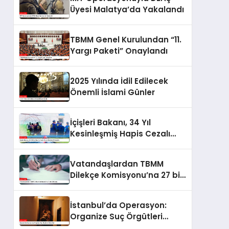
Üyesi Malatya’da Yakalandı
TBMM Genel Kurulundan “11.
Yargı Paketi” Onaylandı
2025 Yılında İdil Edilecek
Önemli İslami Günler
İçişleri Bakanı, 34 Yıl
Kesinleşmiş Hapis Cezalı
Şüpheliyi Yakalattı
Vatandaşlardan TBMM
Dilekçe Komisyonu’na 27 bin
530 talep
İstanbul’da Operasyon:
Organize Suç Örgütleri
Çökertildi