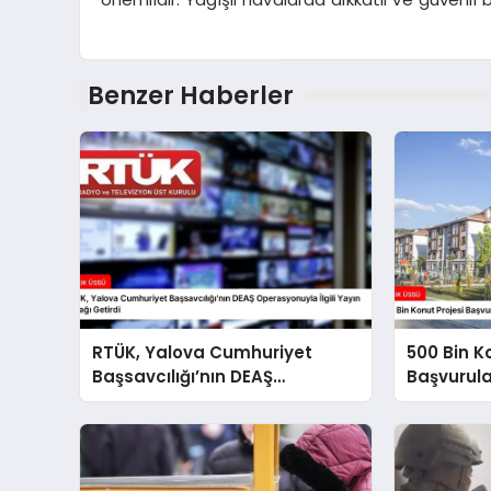
Benzer Haberler
RTÜK, Yalova Cumhuriyet
500 Bin K
Başsavcılığı’nın DEAŞ
Başvurul
Operasyonuyla İlgili Yayın
Süreci Ba
Yasağı Getirdi