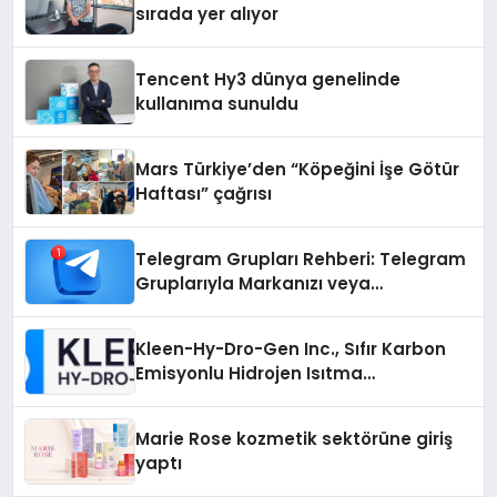
sırada yer alıyor
Tencent Hy3 dünya genelinde
kullanıma sunuldu
Mars Türkiye’den “Köpeğini İşe Götür
Haftası” çağrısı
Telegram Grupları Rehberi: Telegram
Gruplarıyla Markanızı veya
Topluluğunuzu Tanıtın
Kleen-Hy-Dro-Gen Inc., Sıfır Karbon
Emisyonlu Hidrojen Isıtma
Teknolojisinde ISO ve TSSA
Düzenleyici Onaylarını Aldı
Marie Rose kozmetik sektörüne giriş
yaptı