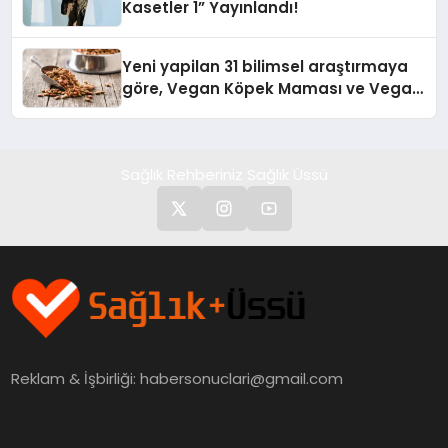
Kasetler 1” Yayınlandı!
Yeni yapilan 31 bilimsel araştırmaya
göre, Vegan Köpek Maması ve Vegan
Kedi Mamasının İyi Sindirildiğini
Ortaya Koydu
Sağlık Rehberiniz Sağlık Üssü
Reklam & İşbirliği:
habersonuclari@gmail.com