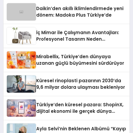
Daikin’den akıllı iklimlendirmede yeni
dönem: Madoka Plus Türkiye’de
İç Mimar ile Çalışmanın Avantajları:
Profesyonel Tasarım Neden
Önemlidir?
Mirabellix, Türkiye’den dünyaya
uzanan güçlü büyümesini sürdürüyor
Küresel rinoplasti pazarının 2030’da
9,6 milyar dolara ulaşması bekleniyor
Türkiye’den küresel pazara: ShopinX,
dijital ekonomi ile gerçek dünya
alışverişini bir araya getirmeyi
hedefliyor
Ayla Selvi’nin Beklenen Albümü “Kayıp