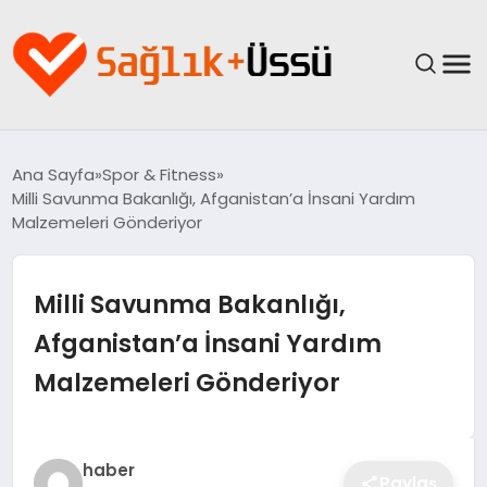
ANASAYFA
Ana Sayfa
Spor & Fitness
Milli Savunma Bakanlığı, Afganistan’a İnsani Yardım
YAŞAM
Malzemeleri Gönderiyor
SAĞLIK
Milli Savunma Bakanlığı,
GÜNCEL
Afganistan’a İnsani Yardım
Malzemeleri Gönderiyor
SPOR & FITNESS
BESLENME
haber
Paylaş