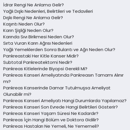
İdrar Rengi Ne Anlama Gelir?
Yağlı Dışkı Nedenleri, Belirtileri ve Tedavileri
Dışkı Rengi Ne Anlama Gelir?
Kaşıntı Neden Olur?
Karın Şişliği Neden Olur?
Karında Sıvı Birikmesi Neden Olur?
Sırta Vuran Karın Ağrısı Nedenleri
Yağlı Yemeklerden Sonra Bulantı ve Ağrı Neden Olur?
Pankreastaki Her Kitle Kanser Midir?
Subtotal Pankreatektomi Nedir?
Pankreas Kitlelerinde Biyopsi Gerekli Mi?
Pankreas Kanseri Ameliyatında Pankreasın Tamamı Alınır
mı?
Pankreas Kanserinde Damar Tutulmuşsa Ameliyat
Olunabilir mi?
Pankreas Kanseri Ameliyatı Hangi Durumlarda Yapılamaz?
Pankreas Kanseri Son Evrede Hangi Belirtileri Gösterir?
Pankreas Kanseri Yaşam Süresi Ne Kadardır?
Pankreas İçin Hangi Bölüm ve Doktora Gidilir?
Pankreas Hastaları Ne Yemeli, Ne Yememeli?