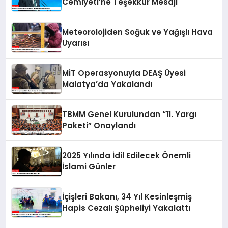
Cemiyeti’ne Teşekkür Mesajı
Meteorolojiden Soğuk ve Yağışlı Hava
Uyarısı
MİT Operasyonuyla DEAŞ Üyesi
Malatya’da Yakalandı
TBMM Genel Kurulundan “11. Yargı
Paketi” Onaylandı
2025 Yılında İdil Edilecek Önemli
İslami Günler
İçişleri Bakanı, 34 Yıl Kesinleşmiş
Hapis Cezalı Şüpheliyi Yakalattı