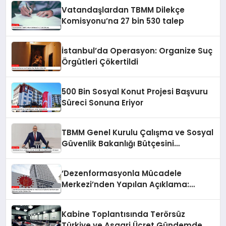
Vatandaşlardan TBMM Dilekçe
Komisyonu’na 27 bin 530 talep
İstanbul’da Operasyon: Organize Suç
Örgütleri Çökertildi
500 Bin Sosyal Konut Projesi Başvuru
Süreci Sonuna Eriyor
TBMM Genel Kurulu Çalışma ve Sosyal
Güvenlik Bakanlığı Bütçesini
Görüşüyor
‘Dezenformasyonla Mücadele
Merkezi’nden Yapılan Açıklama:
BioNTech Aşısı Hakkında Yanıltıcı
İddialara Son
Kabine Toplantısında Terörsüz
Türkiye ve Asgari Ücret Gündemde