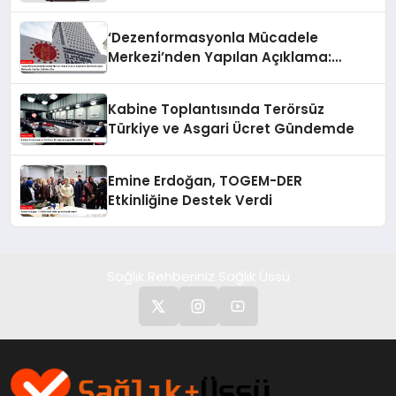
Görüşüyor
‘Dezenformasyonla Mücadele
Merkezi’nden Yapılan Açıklama:
BioNTech Aşısı Hakkında Yanıltıcı
İddialara Son
Kabine Toplantısında Terörsüz
Türkiye ve Asgari Ücret Gündemde
Emine Erdoğan, TOGEM-DER
Etkinliğine Destek Verdi
Sağlık Rehberiniz Sağlık Üssü