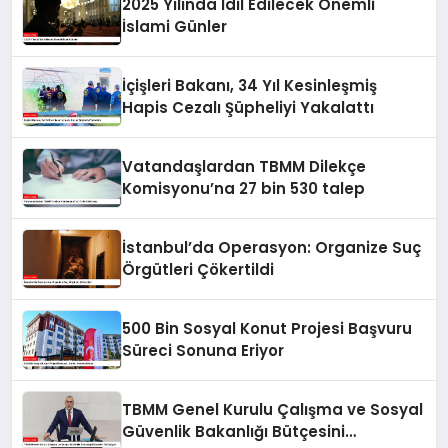
2025 Yılında İdil Edilecek Önemli
İslami Günler
İçişleri Bakanı, 34 Yıl Kesinleşmiş
Hapis Cezalı Şüpheliyi Yakalattı
Vatandaşlardan TBMM Dilekçe
Komisyonu’na 27 bin 530 talep
İstanbul’da Operasyon: Organize Suç
Örgütleri Çökertildi
500 Bin Sosyal Konut Projesi Başvuru
Süreci Sonuna Eriyor
TBMM Genel Kurulu Çalışma ve Sosyal
Güvenlik Bakanlığı Bütçesini