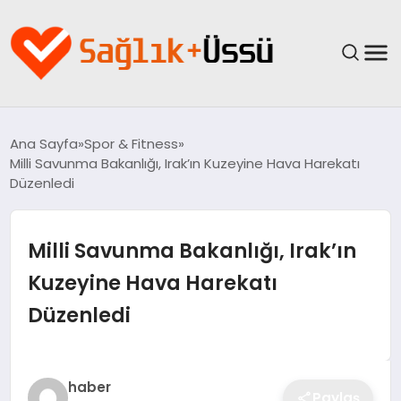
ANASAYFA
Ana Sayfa
Spor & Fitness
Milli Savunma Bakanlığı, Irak’ın Kuzeyine Hava Harekatı
YAŞAM
Düzenledi
SAĞLIK
Milli Savunma Bakanlığı, Irak’ın
GÜNCEL
Kuzeyine Hava Harekatı
Düzenledi
SPOR & FITNESS
BESLENME
haber
Paylaş