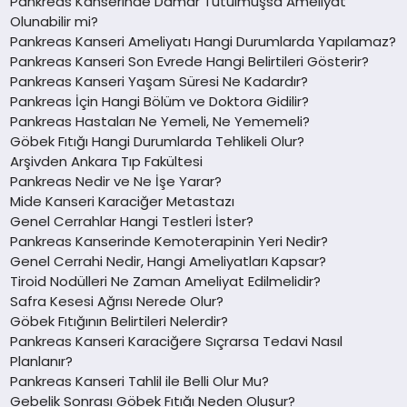
Pankreas Kanserinde Damar Tutulmuşsa Ameliyat
Olunabilir mi?
Pankreas Kanseri Ameliyatı Hangi Durumlarda Yapılamaz?
Pankreas Kanseri Son Evrede Hangi Belirtileri Gösterir?
Pankreas Kanseri Yaşam Süresi Ne Kadardır?
Pankreas İçin Hangi Bölüm ve Doktora Gidilir?
Pankreas Hastaları Ne Yemeli, Ne Yememeli?
Göbek Fıtığı Hangi Durumlarda Tehlikeli Olur?
Arşivden Ankara Tıp Fakültesi
Pankreas Nedir ve Ne İşe Yarar?
Mide Kanseri Karaciğer Metastazı
Genel Cerrahlar Hangi Testleri İster?
Pankreas Kanserinde Kemoterapinin Yeri Nedir?
Genel Cerrahi Nedir, Hangi Ameliyatları Kapsar?
Tiroid Nodülleri Ne Zaman Ameliyat Edilmelidir?
Safra Kesesi Ağrısı Nerede Olur?
Göbek Fıtığının Belirtileri Nelerdir?
Pankreas Kanseri Karaciğere Sıçrarsa Tedavi Nasıl
Planlanır?
Pankreas Kanseri Tahlil ile Belli Olur Mu?
Gebelik Sonrası Göbek Fıtığı Neden Oluşur?