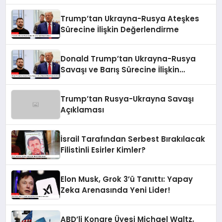
Trump’tan Ukrayna-Rusya Ateşkes
Sürecine İlişkin Değerlendirme
Donald Trump’tan Ukrayna-Rusya
Savaşı ve Barış Sürecine İlişkin
Değerlendirmeler
Trump’tan Rusya-Ukrayna Savaşı
Açıklaması
İsrail Tarafından Serbest Bırakılacak
Filistinli Esirler Kimler?
Elon Musk, Grok 3’ü Tanıttı: Yapay
Zeka Arenasında Yeni Lider!
ABD’li Kongre Üyesi Michael Waltz,