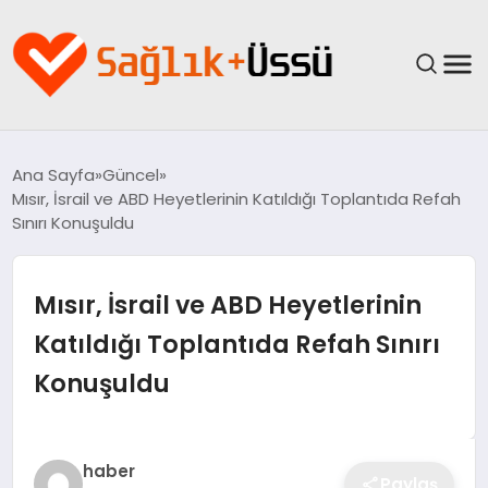
ANASAYFA
Ana Sayfa
Güncel
Mısır, İsrail ve ABD Heyetlerinin Katıldığı Toplantıda Refah
YAŞAM
Sınırı Konuşuldu
SAĞLIK
Mısır, İsrail ve ABD Heyetlerinin
GÜNCEL
Katıldığı Toplantıda Refah Sınırı
Konuşuldu
SPOR & FITNESS
BESLENME
haber
Paylaş