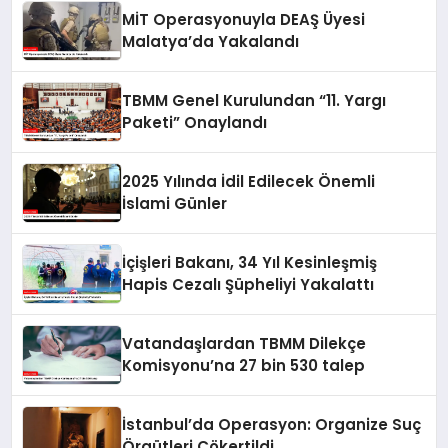
MİT Operasyonuyla DEAŞ Üyesi
Malatya’da Yakalandı
TBMM Genel Kurulundan “11. Yargı
Paketi” Onaylandı
2025 Yılında İdil Edilecek Önemli
İslami Günler
İçişleri Bakanı, 34 Yıl Kesinleşmiş
Hapis Cezalı Şüpheliyi Yakalattı
Vatandaşlardan TBMM Dilekçe
Komisyonu’na 27 bin 530 talep
İstanbul’da Operasyon: Organize Suç
Örgütleri Çökertildi