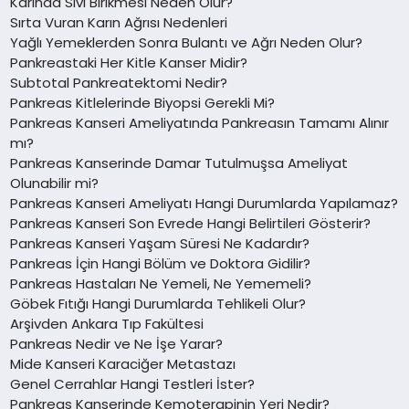
Karında Sıvı Birikmesi Neden Olur?
Sırta Vuran Karın Ağrısı Nedenleri
Yağlı Yemeklerden Sonra Bulantı ve Ağrı Neden Olur?
Pankreastaki Her Kitle Kanser Midir?
Subtotal Pankreatektomi Nedir?
Pankreas Kitlelerinde Biyopsi Gerekli Mi?
Pankreas Kanseri Ameliyatında Pankreasın Tamamı Alınır
mı?
Pankreas Kanserinde Damar Tutulmuşsa Ameliyat
Olunabilir mi?
Pankreas Kanseri Ameliyatı Hangi Durumlarda Yapılamaz?
Pankreas Kanseri Son Evrede Hangi Belirtileri Gösterir?
Pankreas Kanseri Yaşam Süresi Ne Kadardır?
Pankreas İçin Hangi Bölüm ve Doktora Gidilir?
Pankreas Hastaları Ne Yemeli, Ne Yememeli?
Göbek Fıtığı Hangi Durumlarda Tehlikeli Olur?
Arşivden Ankara Tıp Fakültesi
Pankreas Nedir ve Ne İşe Yarar?
Mide Kanseri Karaciğer Metastazı
Genel Cerrahlar Hangi Testleri İster?
Pankreas Kanserinde Kemoterapinin Yeri Nedir?