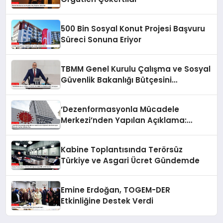
500 Bin Sosyal Konut Projesi Başvuru
Süreci Sonuna Eriyor
TBMM Genel Kurulu Çalışma ve Sosyal
Güvenlik Bakanlığı Bütçesini
Görüşüyor
‘Dezenformasyonla Mücadele
Merkezi’nden Yapılan Açıklama:
BioNTech Aşısı Hakkında Yanıltıcı
İddialara Son
Kabine Toplantısında Terörsüz
Türkiye ve Asgari Ücret Gündemde
Emine Erdoğan, TOGEM-DER
Etkinliğine Destek Verdi