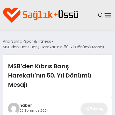
ANASAYFA
Ana Sayfa
Spor & Fitness
MSB’den Kıbrıs Barış Harekatı’nın 50. Yıl Dönümü Mesajı
YAŞAM
SAĞLIK
MSB’den Kıbrıs Barış
Harekatı’nın 50. Yıl Dönümü
GÜNCEL
Mesajı
SPOR & FITNESS
BESLENME
haber
Paylaş
20 Temmuz 2024