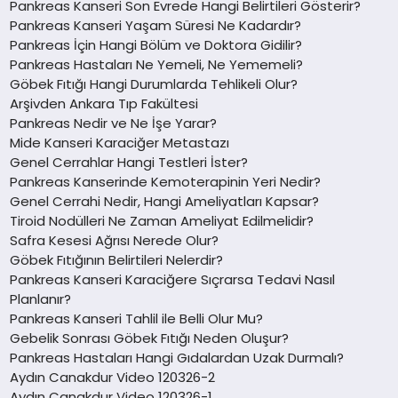
Pankreas Kanseri Son Evrede Hangi Belirtileri Gösterir?
Pankreas Kanseri Yaşam Süresi Ne Kadardır?
Pankreas İçin Hangi Bölüm ve Doktora Gidilir?
Pankreas Hastaları Ne Yemeli, Ne Yememeli?
Göbek Fıtığı Hangi Durumlarda Tehlikeli Olur?
Arşivden Ankara Tıp Fakültesi
Pankreas Nedir ve Ne İşe Yarar?
Mide Kanseri Karaciğer Metastazı
Genel Cerrahlar Hangi Testleri İster?
Pankreas Kanserinde Kemoterapinin Yeri Nedir?
Genel Cerrahi Nedir, Hangi Ameliyatları Kapsar?
Tiroid Nodülleri Ne Zaman Ameliyat Edilmelidir?
Safra Kesesi Ağrısı Nerede Olur?
Göbek Fıtığının Belirtileri Nelerdir?
Pankreas Kanseri Karaciğere Sıçrarsa Tedavi Nasıl
Planlanır?
Pankreas Kanseri Tahlil ile Belli Olur Mu?
Gebelik Sonrası Göbek Fıtığı Neden Oluşur?
Pankreas Hastaları Hangi Gıdalardan Uzak Durmalı?
Aydın Canakdur Video 120326-2
Aydın Canakdur Video 120326-1