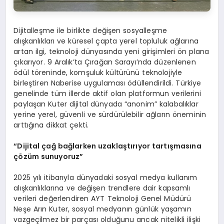
Dijitalleşme ile birlikte değişen sosyalleşme
alışkanlıkları ve küresel çapta yerel topluluk ağlarına
artan ilgi, teknoloji dünyasında yeni girişimleri ön plana
çıkarıyor. 9 Aralık’ta Çırağan Sarayı’nda düzenlenen
ödül töreninde, komşuluk kültürünü teknolojiyle
birleştiren Naberise uygulaması ödüllendirildi. Türkiye
genelinde tüm illerde aktif olan platformun verilerini
paylaşan Kuter dijital dünyada “anonim” kalabalıklar
yerine yerel, güvenli ve sürdürülebilir ağların öneminin
arttığına dikkat çekti.
“Dijital çağ bağlarken uzaklaştırıyor tartış
mas
ına
ç
ö
züm sunuyoruz”
2025 yılı itibarıyla dünyadaki sosyal medya kullanım
alışkanlıklarına ve değişen trendlere dair kapsamlı
verileri değerlendiren AYT Teknoloji Genel Müdürü
Neşe Arın Kuter, sosyal medyanın günlük yaşamın
vazgeçilmez bir parçası olduğunu ancak nitelikli ilişki