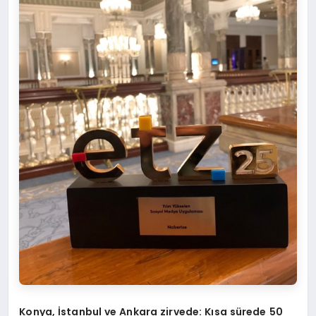
Konya, İstanbul ve Ankara zirvede: Kı
sa
sü
rede 50