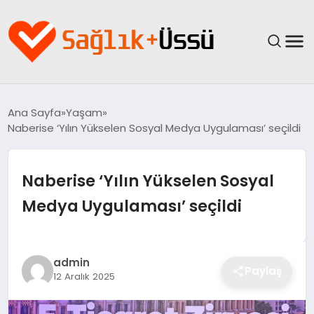
ANASAYFA
Ana Sayfa
Yaşam
Naberise ‘Yılın Yükselen Sosyal Medya Uygulaması’ seçildi
YAŞAM
SAĞLIK
Naberise ‘Yılın Yükselen Sosyal
Medya Uygulaması’ seçildi
GÜNCEL
SPOR & FITNESS
admin
Paylaş
12 Aralık 2025
BESLENME