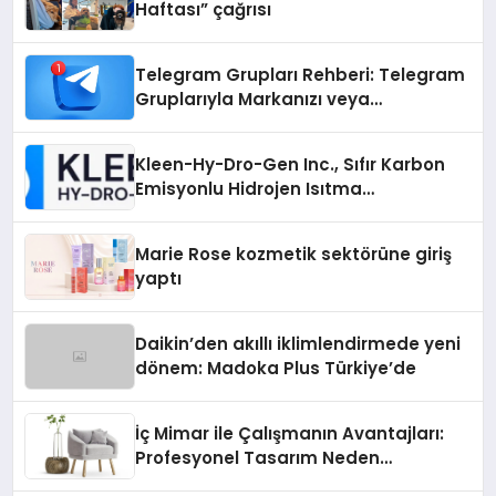
Haftası” çağrısı
Telegram Grupları Rehberi: Telegram
Gruplarıyla Markanızı veya
Topluluğunuzu Tanıtın
Kleen-Hy-Dro-Gen Inc., Sıfır Karbon
Emisyonlu Hidrojen Isıtma
Teknolojisinde ISO ve TSSA
Düzenleyici Onaylarını Aldı
Marie Rose kozmetik sektörüne giriş
yaptı
Daikin’den akıllı iklimlendirmede yeni
dönem: Madoka Plus Türkiye’de
İç Mimar ile Çalışmanın Avantajları:
Profesyonel Tasarım Neden
Önemlidir?