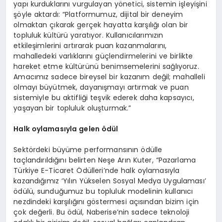
yapı kurduklarını vurgulayan yönetici, sistemin işleyişini
şöyle aktardı: “Platformumuz, dijital bir deneyim
olmaktan çıkarak gerçek hayatta karşılığı olan bir
topluluk kültürü yaratıyor. Kullanıcılarımızın
etkileşimlerini artırarak puan kazanmalarını,
mahalledeki varlıklarını güçlendirmelerini ve birlikte
hareket etme kültürünü benimsemelerini sağlıyoruz.
Amacımız sadece bireysel bir kazanım değil; mahalleli
olmayı büyütmek, dayanışmayı artırmak ve puan
sistemiyle bu aktifliği teşvik ederek daha kapsayıcı,
yaşayan bir topluluk oluşturmak.”
Halk oylamasıyla g
elen
ödül
Sektördeki büyüme performansının ödülle
taçlandırıldığını belirten Neşe Arın Kuter, “Pazarlama
Türkiye E-Ticaret Ödülleri’nde halk oylamasıyla
kazandığımız ‘Yılın Yükselen Sosyal Medya Uygulaması’
ödülü, sunduğumuz bu topluluk modelinin kullanıcı
nezdindeki karşılığını göstermesi açısından bizim için
çok değerli. Bu ödül, Naberise’nin sadece teknoloji