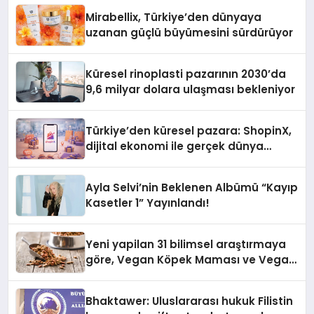
Mirabellix, Türkiye’den dünyaya
uzanan güçlü büyümesini sürdürüyor
Küresel rinoplasti pazarının 2030’da
9,6 milyar dolara ulaşması bekleniyor
Türkiye’den küresel pazara: ShopinX,
dijital ekonomi ile gerçek dünya
alışverişini bir araya getirmeyi
hedefliyor
Ayla Selvi’nin Beklenen Albümü “Kayıp
Kasetler 1” Yayınlandı!
Yeni yapilan 31 bilimsel araştırmaya
göre, Vegan Köpek Maması ve Vegan
Kedi Mamasının İyi Sindirildiğini
Ortaya Koydu
Bhaktawer: Uluslararası hukuk Filistin