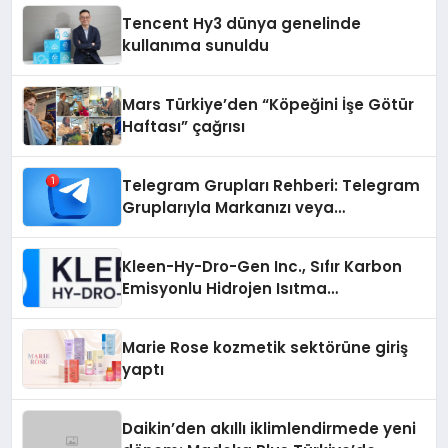
Tencent Hy3 dünya genelinde
kullanıma sunuldu
Mars Türkiye’den “Köpeğini İşe Götür
Haftası” çağrısı
Telegram Grupları Rehberi: Telegram
Gruplarıyla Markanızı veya
Topluluğunuzu Tanıtın
Kleen-Hy-Dro-Gen Inc., Sıfır Karbon
Emisyonlu Hidrojen Isıtma
Teknolojisinde ISO ve TSSA
Düzenleyici Onaylarını Aldı
Marie Rose kozmetik sektörüne giriş
yaptı
Daikin’den akıllı iklimlendirmede yeni