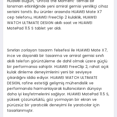
Huawei bugün, “Unfold the Moment” temalı bir
lansman etkinliğinde yeni amiral gemisi yenilikçi cihaz
serisini tanıttı. Bu ürünler arasında HUAWEI Mate X7
cep telefonu, HUAWEI FreeClip 2 kulaklık, HUAWEI
WATCH ULTIMATE DESIGN akıllı saat ve HUAWEI
MatePad 11.5 S tablet yer aldı.
Sınırları zorlayan tasarım felsefesi ile HUAWEI Mate X7,
ince ve dayanıklı bir tasarıma ve amiral gemisi sınıfı
akıllı telefon görüntüleme de dahil olmak üzere güçlü
bir performansa sahiptir. HUAWEI FreeClip 2, rahat açık
kulak dinleme deneyimlerini yeni bir seviyeye
çıkardığını iddia ediyor. HUAWEI WATCH ULTIMATE
DESIGN, rafine estetiği gelişmiş mühendislik ve
performansla harmanlayarak kullanıcıların dünyayı
daha iyi keşfetmelerini sağlıyor. HUAWEI MatePad 11.5 S,
yüksek çözünürlüklü, göz yormayan bir ekran ve
pürüzsüz bir yaratıcılık deneyimi ile yaratıcılar için
tasarlanmıştır.