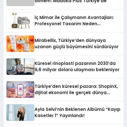
dönem: Madoka Plus Türkiye’de
İç Mimar ile Çalışmanın Avantajları:
Profesyonel Tasarım Neden
Önemlidir?
Mirabellix, Türkiye’den dünyaya
uzanan güçlü büyümesini sürdürüyor
Küresel rinoplasti pazarının 2030’da
9,6 milyar dolara ulaşması bekleniyor
Türkiye’den küresel pazara: ShopinX,
dijital ekonomi ile gerçek dünya
alışverişini bir araya getirmeyi
hedefliyor
Ayla Selvi’nin Beklenen Albümü “Kayıp
Kasetler 1” Yayınlandı!