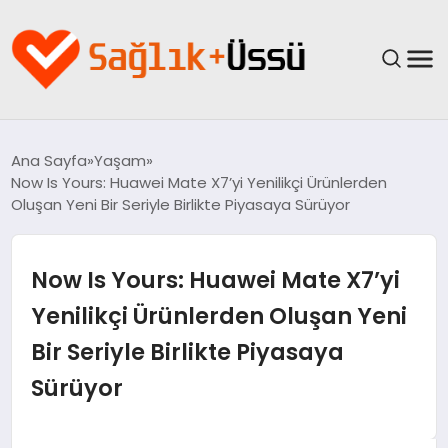
ANASAYFA
Ana Sayfa
Yaşam
Now Is Yours: Huawei Mate X7’yi Yenilikçi Ürünlerden
YAŞAM
Oluşan Yeni Bir Seriyle Birlikte Piyasaya Sürüyor
SAĞLIK
Now Is Yours: Huawei Mate X7’yi
GÜNCEL
Yenilikçi Ürünlerden Oluşan Yeni
Bir Seriyle Birlikte Piyasaya
SPOR & FITNESS
Sürüyor
BESLENME