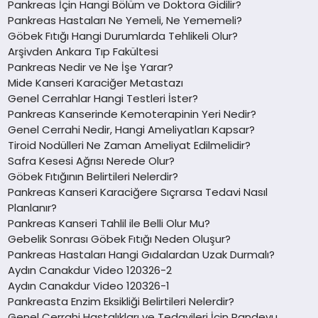
Pankreas İçin Hangi Bölüm ve Doktora Gidilir?
Pankreas Hastaları Ne Yemeli, Ne Yememeli?
Göbek Fıtığı Hangi Durumlarda Tehlikeli Olur?
Arşivden Ankara Tıp Fakültesi
Pankreas Nedir ve Ne İşe Yarar?
Mide Kanseri Karaciğer Metastazı
Genel Cerrahlar Hangi Testleri İster?
Pankreas Kanserinde Kemoterapinin Yeri Nedir?
Genel Cerrahi Nedir, Hangi Ameliyatları Kapsar?
Tiroid Nodülleri Ne Zaman Ameliyat Edilmelidir?
Safra Kesesi Ağrısı Nerede Olur?
Göbek Fıtığının Belirtileri Nelerdir?
Pankreas Kanseri Karaciğere Sıçrarsa Tedavi Nasıl
Planlanır?
Pankreas Kanseri Tahlil ile Belli Olur Mu?
Gebelik Sonrası Göbek Fıtığı Neden Oluşur?
Pankreas Hastaları Hangi Gıdalardan Uzak Durmalı?
Aydın Canakdur Video 120326-2
Aydın Canakdur Video 120326-1
Pankreasta Enzim Eksikliği Belirtileri Nelerdir?
Genel Cerrahi Hastalıkları ve Tedavileri İçin Randevu