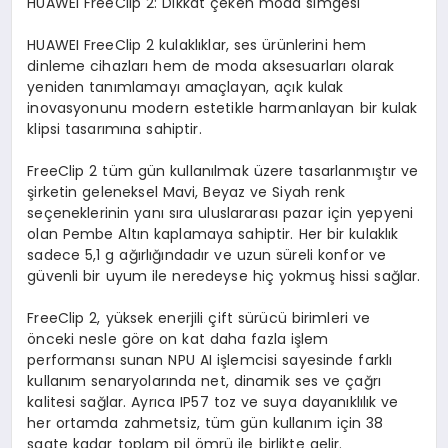
HUAWEI
FreeClip
2: Dikkat çeken moda simgesi
HUAWEI FreeClip 2 kulaklıklar, ses ürünlerini hem
dinleme cihazları hem de moda aksesuarları olarak
yeniden tanımlamayı amaçlayan, açık kulak
inovasyonunu modern estetikle harmanlayan bir kulak
klipsi tasarımına sahiptir.
FreeClip 2 tüm gün kullanılmak üzere tasarlanmıştır ve
şirketin geleneksel Mavi, Beyaz ve Siyah renk
seçeneklerinin yanı sıra uluslararası pazar için yepyeni
olan Pembe Altın kaplamaya sahiptir. Her bir kulaklık
sadece 5,1 g ağırlığındadır ve uzun süreli konfor ve
güvenli bir uyum ile neredeyse hiç yokmuş hissi sağlar.
FreeClip 2, yüksek enerjili çift sürücü birimleri ve
önceki nesle göre on kat daha fazla işlem
performansı sunan NPU AI işlemcisi sayesinde farklı
kullanım senaryolarında net, dinamik ses ve çağrı
kalitesi sağlar. Ayrıca IP57 toz ve suya dayanıklılık ve
her ortamda zahmetsiz, tüm gün kullanım için 38
saate kadar toplam pil ömrü ile birlikte gelir.