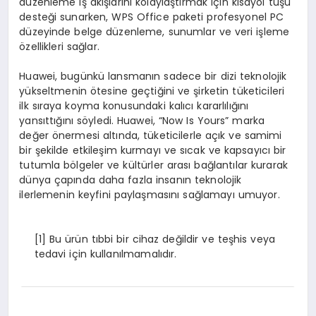
düzenleme iş akışlarını kolaylaştırmak için kısayol tuşu
desteği sunarken, WPS Office paketi profesyonel PC
düzeyinde belge düzenleme, sunumlar ve veri işleme
özellikleri sağlar.
Huawei, bugünkü lansmanın sadece bir dizi teknolojik
yükseltmenin ötesine geçtiğini ve şirketin tüketicileri
ilk sıraya koyma konusundaki kalıcı kararlılığını
yansıttığını söyledi. Huawei, “Now Is Yours” marka
değer önermesi altında, tüketicilerle açık ve samimi
bir şekilde etkileşim kurmayı ve sıcak ve kapsayıcı bir
tutumla bölgeler ve kültürler arası bağlantılar kurarak
dünya çapında daha fazla insanın teknolojik
ilerlemenin keyfini paylaşmasını sağlamayı umuyor.
[1]
Bu ürün tıbbi bir cihaz değildir ve teşhis veya
tedavi için kullanılmamalıdır.