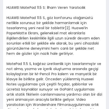
HUAWEI
MatePad
11.5 S: İlham Veren Yaratıcılık
HUAWEI MatePad 11.5 S, göz konforunu olağanüstü
netlikle sorunsuz bir şekilde harmanlamak için
tasarlanmış yeni nesil bir tablettir
[
2]
. Huawei’in
PaperMatte Ekranı, geleneksel mat ekranlarla
ilişkilendirilen keskinlikle ilgili uzun süredir devam eden
sorunları etkili bir şekilde ele alarak, bu yeni cihazdaki
görüntüleme deneyimini hem canlı bir şekilde net
hem de gözler için nazik hale getiriyor.
MatePad 11.5 S, kağıtsız üretkenlik için tasarlanmıştır ve
not alma, yazma ve içerik oluşturma arasında geçişi
kolaylaştıran bir M-Pencil Pro kalem ve manyetik bir
klavye ile birlikte gelir. Önceden yüklenmiş Huawei
Notes uygulaması çok çeşitli fırçalar, şablonlar ve
ücretsiz kaynaklar sunuyor ve GoPaint uygulaması
artık statik fikirlerin canlanmasına yardımcı olan bir dizi
yeni animasyon aracıyla birlikte geliyor. Video
yaratıcıları için Wondershare Filmorauygulaması artık