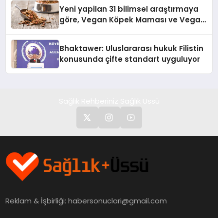
Yeni yapilan 31 bilimsel araştırmaya
göre, Vegan Köpek Maması ve Vegan
Kedi Mamasının İyi Sindirildiğini
Ortaya Koydu
Bhaktawer: Uluslararası hukuk Filistin
konusunda çifte standart uyguluyor
Sağlık Rehberiniz Sağlık Üssü
Reklam & İşbirliği:
habersonuclari@gmail.com