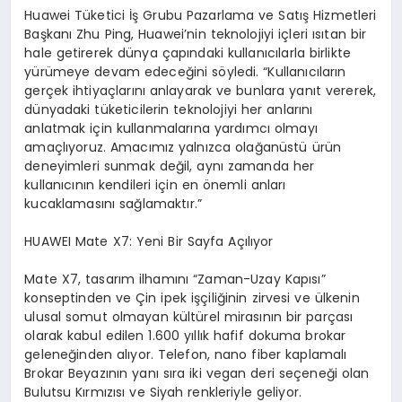
Huawei Tüketici İş Grubu Pazarlama ve Satış Hizmetleri
Başkanı Zhu Ping, Huawei’nin teknolojiyi içleri ısıtan bir
hale getirerek dünya çapındaki kullanıcılarla birlikte
yürümeye devam edeceğini söyledi. “Kullanıcıların
gerçek ihtiyaçlarını anlayarak ve bunlara yanıt vererek,
dünyadaki tüketicilerin teknolojiyi her anlarını
anlatmak için kullanmalarına yardımcı olmayı
amaçlıyoruz. Amacımız yalnızca olağanüstü ürün
deneyimleri sunmak değil, aynı zamanda her
kullanıcının kendileri için en önemli anları
kucaklamasını sağlamaktır.”
HUAWEI
Mate
X7: Yeni Bir Sayfa Açılıyor
Mate X7, tasarım ilhamını “Zaman-Uzay Kapısı”
konseptinden ve Çin ipek işçiliğinin zirvesi ve ülkenin
ulusal somut olmayan kültürel mirasının bir parçası
olarak kabul edilen 1.600 yıllık hafif dokuma brokar
geleneğinden alıyor. Telefon, nano fiber kaplamalı
Brokar Beyazının yanı sıra iki vegan deri seçeneği olan
Bulutsu Kırmızısı ve Siyah renkleriyle geliyor.