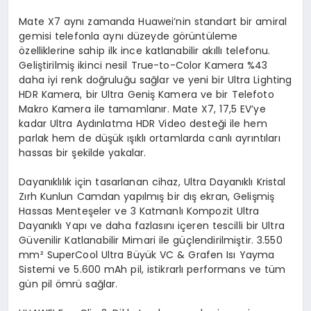
Mate X7 aynı zamanda Huawei’nin standart bir amiral
gemisi telefonla aynı düzeyde görüntüleme
özelliklerine sahip ilk ince katlanabilir akıllı telefonu.
Geliştirilmiş ikinci nesil True-to-Color Kamera %43
daha iyi renk doğruluğu sağlar ve yeni bir Ultra Lighting
HDR Kamera, bir Ultra Geniş Kamera ve bir Telefoto
Makro Kamera ile tamamlanır. Mate X7, 17,5 EV’ye
kadar Ultra Aydınlatma HDR Video desteği ile hem
parlak hem de düşük ışıklı ortamlarda canlı ayrıntıları
hassas bir şekilde yakalar.
Dayanıklılık için tasarlanan cihaz, Ultra Dayanıklı Kristal
Zırh Kunlun Camdan yapılmış bir dış ekran, Gelişmiş
Hassas Menteşeler ve 3 Katmanlı Kompozit Ultra
Dayanıklı Yapı ve daha fazlasını içeren tescilli bir Ultra
Güvenilir Katlanabilir Mimari ile güçlendirilmiştir. 3.550
mm² SuperCool Ultra Büyük VC & Grafen Isı Yayma
Sistemi ve 5.600 mAh pil, istikrarlı performans ve tüm
gün pil ömrü sağlar.