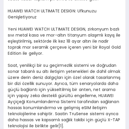
HUAWEI WATCH ULTIMATE DESIGN: Ufkunuzu
Genişletiyoruz
Yeni HUAWEI WATCH ULTIMATE DESIGN, zirkonyum bazlı
sıvı metal kasa ve mor-altın titanyum alaşımlı kayış ile
eşleştirilmiş, sektörde ilk kez 18 ayar altın ile nadir
toprak mor seramik çerçeve içeren yeni bir Royal Gold
Edition ile geliyor.
Saat, yenilikçi bir su geçirmezlik sistemi ve doğrudan
sonar tabanlı su altı iletişim yetenekleri de dahil olmak
üzere derin deniz dalgıçları için özel olarak tasarlanmış
bir dizi özellik sunuyor. Ayrıca, tüm senaryolarda daha
güçlü bağlantı için yükseltilmiş bir anten, net arama
için yapay zeka destekli gürültü engelleme, HUAWEI
Ayçiçeği Konumlandırma Sistemi tarafından sağlanan
hassas konumlandırma ve gelişmiş eSIM iletişim
teknolojilerine sahiptir. Saatin TruSense sistemi ayrıca
daha hassas ve kapsamlı sağlık takibi için güçlü X-TAP
teknolojisi ile birlikte gelir
[
1]
.