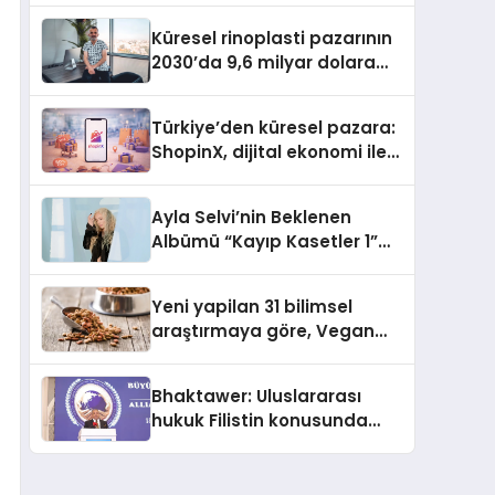
Küresel rinoplasti pazarının
2030’da 9,6 milyar dolara
ulaşması bekleniyor
Türkiye’den küresel pazara:
ShopinX, dijital ekonomi ile
gerçek dünya alışverişini bir
araya getirmeyi hedefliyor
Ayla Selvi’nin Beklenen
Albümü “Kayıp Kasetler 1”
Yayınlandı!
Yeni yapilan 31 bilimsel
araştırmaya göre, Vegan
Köpek Maması ve Vegan
Kedi Mamasının İyi
Bhaktawer: Uluslararası
Sindirildiğini Ortaya Koydu
hukuk Filistin konusunda
çifte standart uyguluyor