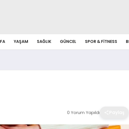
FA
YAŞAM
SAĞLIK
GÜNCEL
SPOR & FITNESS
B
0 Yorum Yapıldı
Paylaş