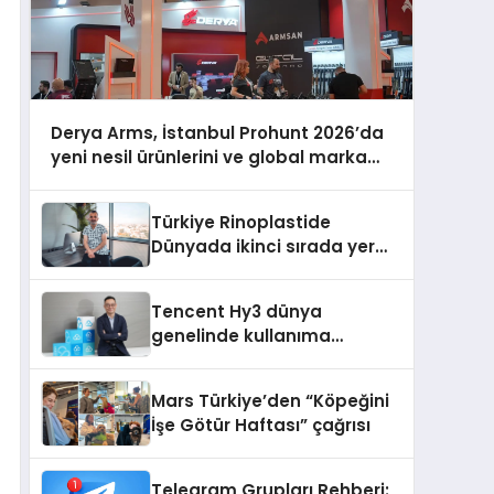
Derya Arms, İstanbul Prohunt 2026’da
yeni nesil ürünlerini ve global marka
vizyonunu sergiledi
Türkiye Rinoplastide
Dünyada ikinci sırada yer
alıyor
Tencent Hy3 dünya
genelinde kullanıma
sunuldu
Mars Türkiye’den “Köpeğini
İşe Götür Haftası” çağrısı
Telegram Grupları Rehberi: