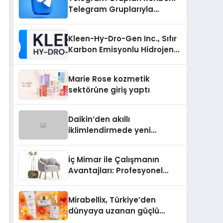
Telegram Gruplarıyla
Markanızı veya
Topluluğunuzu Tanıtın
Kleen-Hy-Dro-Gen Inc., Sıfır
Karbon Emisyonlu Hidrojen
Isıtma Teknolojisinde ISO ve
TSSA Düzenleyici Onaylarını
Marie Rose kozmetik
Aldı
sektörüne giriş yaptı
Daikin’den akıllı
iklimlendirmede yeni
dönem: Madoka Plus
Türkiye’de
İç Mimar ile Çalışmanın
Avantajları: Profesyonel
Tasarım Neden Önemlidir?
Mirabellix, Türkiye’den
dünyaya uzanan güçlü
büyümesini sürdürüyor