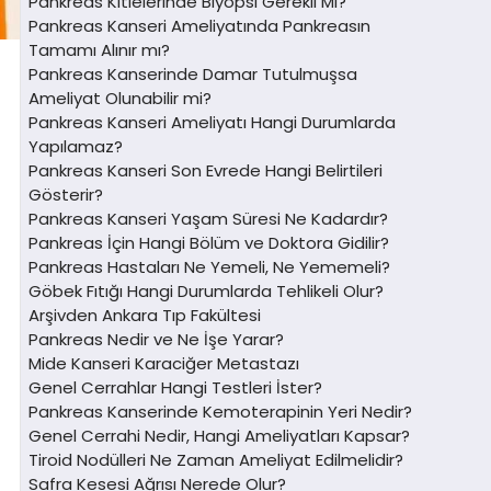
Pankreas Kitlelerinde Biyopsi Gerekli Mi?
Pankreas Kanseri Ameliyatında Pankreasın
Tamamı Alınır mı?
Pankreas Kanserinde Damar Tutulmuşsa
Ameliyat Olunabilir mi?
Pankreas Kanseri Ameliyatı Hangi Durumlarda
Yapılamaz?
Pankreas Kanseri Son Evrede Hangi Belirtileri
Gösterir?
Pankreas Kanseri Yaşam Süresi Ne Kadardır?
Pankreas İçin Hangi Bölüm ve Doktora Gidilir?
Pankreas Hastaları Ne Yemeli, Ne Yememeli?
Göbek Fıtığı Hangi Durumlarda Tehlikeli Olur?
Arşivden Ankara Tıp Fakültesi
Pankreas Nedir ve Ne İşe Yarar?
Mide Kanseri Karaciğer Metastazı
Genel Cerrahlar Hangi Testleri İster?
Pankreas Kanserinde Kemoterapinin Yeri Nedir?
Genel Cerrahi Nedir, Hangi Ameliyatları Kapsar?
Tiroid Nodülleri Ne Zaman Ameliyat Edilmelidir?
Safra Kesesi Ağrısı Nerede Olur?