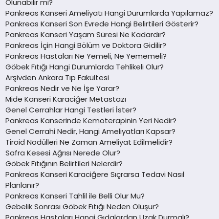
Olunabilir mi?
Pankreas Kanseri Ameliyatı Hangi Durumlarda Yapılamaz?
Pankreas Kanseri Son Evrede Hangi Belirtileri Gösterir?
Pankreas Kanseri Yaşam Süresi Ne Kadardır?
Pankreas İçin Hangi Bölüm ve Doktora Gidilir?
Pankreas Hastaları Ne Yemeli, Ne Yememeli?
Göbek Fıtığı Hangi Durumlarda Tehlikeli Olur?
Arşivden Ankara Tıp Fakültesi
Pankreas Nedir ve Ne İşe Yarar?
Mide Kanseri Karaciğer Metastazı
Genel Cerrahlar Hangi Testleri İster?
Pankreas Kanserinde Kemoterapinin Yeri Nedir?
Genel Cerrahi Nedir, Hangi Ameliyatları Kapsar?
Tiroid Nodülleri Ne Zaman Ameliyat Edilmelidir?
Safra Kesesi Ağrısı Nerede Olur?
Göbek Fıtığının Belirtileri Nelerdir?
Pankreas Kanseri Karaciğere Sıçrarsa Tedavi Nasıl
Planlanır?
Pankreas Kanseri Tahlil ile Belli Olur Mu?
Gebelik Sonrası Göbek Fıtığı Neden Oluşur?
Pankreas Hastaları Hangi Gıdalardan Uzak Durmalı?