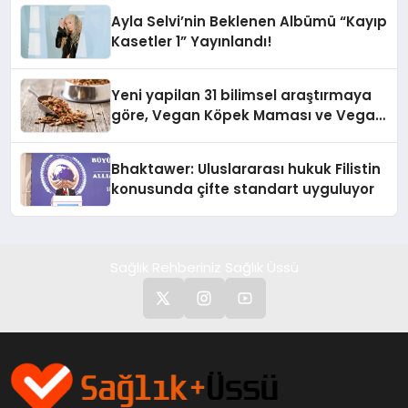
hedefliyor
Ayla Selvi’nin Beklenen Albümü “Kayıp
Kasetler 1” Yayınlandı!
Yeni yapilan 31 bilimsel araştırmaya
göre, Vegan Köpek Maması ve Vegan
Kedi Mamasının İyi Sindirildiğini
Ortaya Koydu
Bhaktawer: Uluslararası hukuk Filistin
konusunda çifte standart uyguluyor
Sağlık Rehberiniz Sağlık Üssü