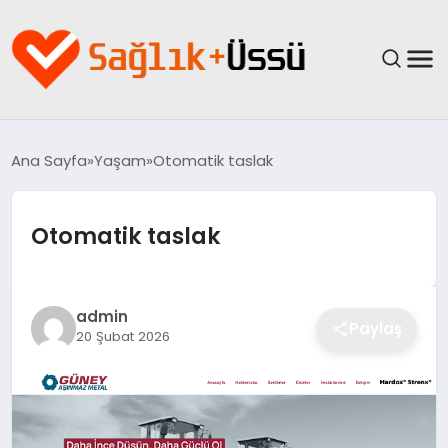
ANASAYFA
Ana Sayfa
Yaşam
Otomatik taslak
YAŞAM
Otomatik taslak
SAĞLIK
GÜNCEL
admin
Paylaş
20 Şubat 2026
SPOR & FITNESS
BESLENME