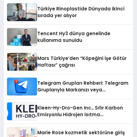
Türkiye Rinoplastide Dünyada ikinci
sırada yer alıyor
Tencent Hy3 dünya genelinde
kullanıma sunuldu
Mars Türkiye’den “Köpeğini İşe Götür
Haftası” çağrısı
Telegram Grupları Rehberi: Telegram
Gruplarıyla Markanızı veya
Topluluğunuzu Tanıtın
Kleen-Hy-Dro-Gen Inc., Sıfır Karbon
Emisyonlu Hidrojen Isıtma
Teknolojisinde ISO ve TSSA
Düzenleyici Onaylarını Aldı
Marie Rose kozmetik sektörüne giriş