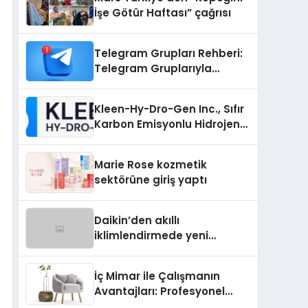
İşe Götür Haftası” çağrısı
Telegram Grupları Rehberi:
Telegram Gruplarıyla
Markanızı veya
Topluluğunuzu Tanıtın
Kleen-Hy-Dro-Gen Inc., Sıfır
Karbon Emisyonlu Hidrojen
Isıtma Teknolojisinde ISO ve
TSSA Düzenleyici Onaylarını
Marie Rose kozmetik
Aldı
sektörüne giriş yaptı
Daikin’den akıllı
iklimlendirmede yeni
dönem: Madoka Plus
Türkiye’de
İç Mimar ile Çalışmanın
Avantajları: Profesyonel
Tasarım Neden Önemlidir?