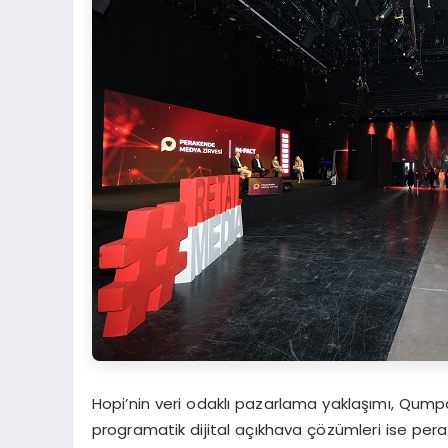
Hopi’nin veri odaklı pazarlama yaklaşımı, Qump
programatik dijital açıkhava çözümleri ise pe