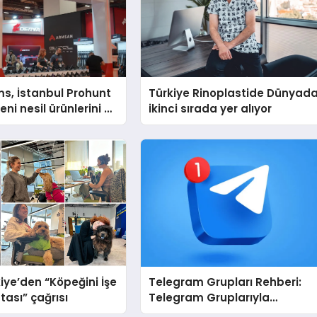
s, İstanbul Prohunt
Türkiye Rinoplastide Dünyad
ni nesil ürünlerini ve
ikinci sırada yer alıyor
arka vizyonunu
iye’den “Köpeğini İşe
Telegram Grupları Rehberi:
tası” çağrısı
Telegram Gruplarıyla
Markanızı veya Topluluğunuz