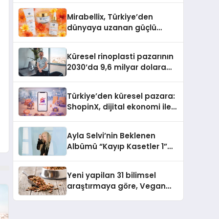
Mirabellix, Türkiye’den
dünyaya uzanan güçlü
büyümesini sürdürüyor
Küresel rinoplasti pazarının
2030’da 9,6 milyar dolara
ulaşması bekleniyor
Türkiye’den küresel pazara:
ShopinX, dijital ekonomi ile
gerçek dünya alışverişini bir
araya getirmeyi hedefliyor
Ayla Selvi’nin Beklenen
Albümü “Kayıp Kasetler 1”
Yayınlandı!
Yeni yapilan 31 bilimsel
araştırmaya göre, Vegan
Köpek Maması ve Vegan
Kedi Mamasının İyi
Sindirildiğini Ortaya Koydu