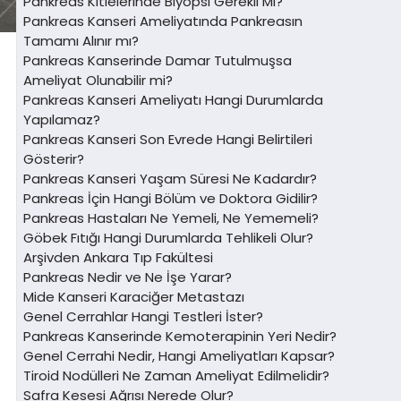
Pankreas Kitlelerinde Biyopsi Gerekli Mi?
Pankreas Kanseri Ameliyatında Pankreasın
Tamamı Alınır mı?
Pankreas Kanserinde Damar Tutulmuşsa
Ameliyat Olunabilir mi?
Pankreas Kanseri Ameliyatı Hangi Durumlarda
Yapılamaz?
Pankreas Kanseri Son Evrede Hangi Belirtileri
Gösterir?
Pankreas Kanseri Yaşam Süresi Ne Kadardır?
Pankreas İçin Hangi Bölüm ve Doktora Gidilir?
Pankreas Hastaları Ne Yemeli, Ne Yememeli?
Göbek Fıtığı Hangi Durumlarda Tehlikeli Olur?
Arşivden Ankara Tıp Fakültesi
Pankreas Nedir ve Ne İşe Yarar?
Mide Kanseri Karaciğer Metastazı
Genel Cerrahlar Hangi Testleri İster?
Pankreas Kanserinde Kemoterapinin Yeri Nedir?
Genel Cerrahi Nedir, Hangi Ameliyatları Kapsar?
Tiroid Nodülleri Ne Zaman Ameliyat Edilmelidir?
Safra Kesesi Ağrısı Nerede Olur?