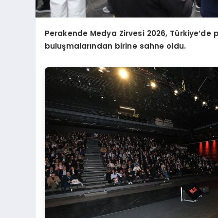
Perakende Medya Zirvesi 2026, Türkiye
’
de 
buluşmalarından birine sahne oldu.