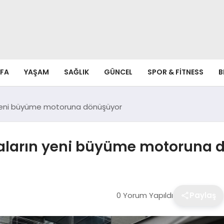
FA
YAŞAM
SAĞLIK
GÜNCEL
SPOR & FITNESS
B
yeni büyüme motoruna dönüşüyor
aların yeni büyüme motoruna 
0 Yorum Yapıldı
Paylaş