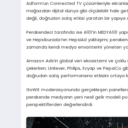
Adform’un Connected TV çözümleriyle ekranlar 
mağazaları dijital dünya gibi ölçülebilir hale g
değil, doğrudan satış etkisi yaratan bir yapıy
Perakendeci tarafında ise A101’in MEDYA101 ya
ve Hepsiburada’nın HepsiAd yaklaşımı; perakende
zamanda kendi medya envanterini yöneten yap
Amazon Ads’in global veri ekosistemi ve çoklu 
çekerken; Unilever, Philips, Evyap ve PepsiCo g
doğrudan satış performansına etkisini ortaya 
GoWit moderasyonunda gerçekleşen panellerde
perakende medyanın yeni nesil gelir modeli potans
perspektiflerden değerlendirdi.