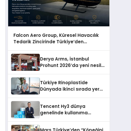
Falcon Aero Group, Küresel Havacılık
Tedarik Zincirinde Türkiye’den
Dünyaya Açılıyor
Derya Arms, İstanbul
Prohunt 2026’da yeni nesil
ürünlerini ve global marka
vizyonunu sergiledi
Türkiye Rinoplastide
Dünyada ikinci sırada yer
alıyor
Tencent Hy3 dünya
genelinde kullanıma
sunuldu
Mars Türkiye’den “Köpeğini