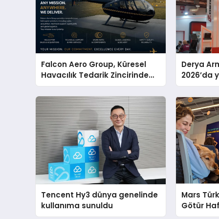
Falcon Aero Group, Küresel
Derya Arm
Havacılık Tedarik Zincirinde
2026’da ye
Türkiye’den Dünyaya Açılıyor
global m
sergiledi
Tencent Hy3 dünya genelinde
Mars Türk
kullanıma sunuldu
Götür Haf