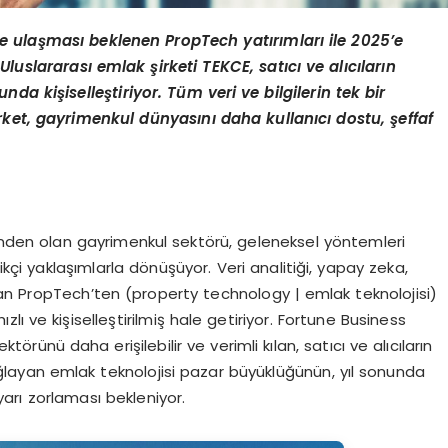
e ulaşması beklenen PropTech yatırımları ile 2025’e
uslararası emlak şirketi TEKCE, satıcı ve alıcıların
da kişiselleştiriyor. Tüm veri ve bilgilerin tek bir
rket, gayrimenkul dünyasını daha kullanıcı dostu, şeffaf
inden olan gayrimenkul sektörü, geleneksel yöntemleri
kçi yaklaşımlarla dönüşüyor. Veri analitiği, yapay zeka,
 olan PropTech’ten (property technology | emlak teknolojisi)
lı ve kişiselleştirilmiş hale getiriyor. Fortune Business
törünü daha erişilebilir ve verimli kılan, satıcı ve alıcıların
ağlayan emlak teknolojisi pazar büyüklüğünün, yıl sonunda
arı zorlaması bekleniyor.