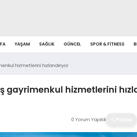
FA
YAŞAM
SAĞLIK
GÜNCEL
SPOR & FITNESS
B
menkul hizmetlerini hızlandırıyor
miş gayrimenkul hizmetlerini hızl
0 Yorum Yapıldı
Paylaş