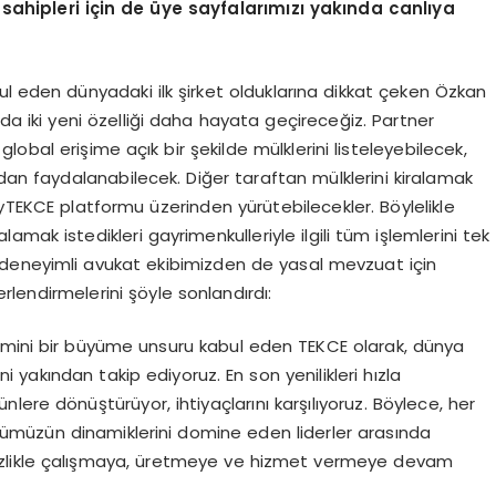
ahipleri için de üye sayfalarımızı yakında canlıya
l eden dünyadaki ilk şirket olduklarına dikkat çeken Özkan
iki yeni özelliği daha hayata geçireceğiz. Partner
lobal erişime açık bir şekilde mülklerini listeleyebilecek,
zdan faydalanabilecek. Diğer taraftan mülklerini kiralamak
MyTEKCE platformu üzerinden yürütebilecekler. Böylelikle
alamak istedikleri gayrimenkulleriyle ilgili tüm işlemlerini tek
deneyimli avukat ekibimizden de yasal mevzuat için
rlendirmelerini şöyle sonlandırdı:
yimini bir büyüme unsuru kabul eden TEKCE olarak, dünya
i yakından takip ediyoruz. En son yenilikleri hızla
ünlere dönüştürüyor, ihtiyaçlarını karşılıyoruz. Böylece, her
ümüzün dinamiklerini domine eden liderler arasında
izlikle çalışmaya, üretmeye ve hizmet vermeye devam