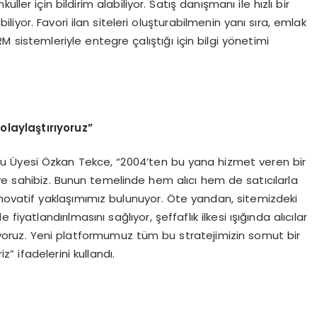
ler için bildirim alabiliyor. Satış danışmanı ile hızlı bir
iliyor. Favori ilan siteleri oluşturabilmenin yanı sıra, emlak
RM sistemleriyle entegre çalıştığı için bilgi yönetimi
olaylaştırıyoruz”
 Üyesi Özkan Tekce, “2004’ten bu yana hizmet veren bir
ye sahibiz. Bunun temelinde hem alıcı hem de satıcılarla
inovatif yaklaşımımız bulunuyor. Öte yandan, sitemizdeki
fiyatlandırılmasını sağlıyor, şeffaflık ilkesi ışığında alıcılar
ıyoruz. Yeni platformumuz tüm bu stratejimizin somut bir
z” ifadelerini kullandı.