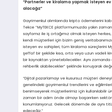
“Partnerler ve kiralama yapmak isteyen ev s
alacağız”
Gayrimenkul alımlarında kripto ödemelerini kabu
Tekce “MyTEKCE platformumuzda yakın zamanda 
sayfamız ile iş ortağımız olmak isteyen herkes, g
kendi müşterileri için bizim geniş veritabanımı
isteyen ev sahipleri, tüm kiralama süreçlerini 
şeffaf bir şekilde kısa, orta veya uzun vadeli kir
bir kaynaktan yönetebilecekler. Aynı zamanda 
rehberlik alabilecekler” şeklinde konuşarak değe
“Dijital pazarlamayı ve kusursuz müşteri dene
genelindeki gayrimenkul trendlerini ve eğilimlerin
benimseyerek müşterilerimiz için kullanılabilir ür
zaman bir adım önde olmayı başarırken sektör
konumlanıyoruz. Gelecek dönemde de aynı tit
edeceğiz.”