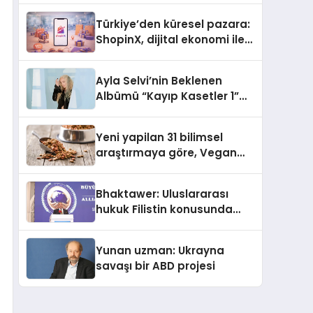
Türkiye’den küresel pazara:
ShopinX, dijital ekonomi ile
gerçek dünya alışverişini bir
araya getirmeyi hedefliyor
Ayla Selvi’nin Beklenen
Albümü “Kayıp Kasetler 1”
Yayınlandı!
Yeni yapilan 31 bilimsel
araştırmaya göre, Vegan
Köpek Maması ve Vegan
Kedi Mamasının İyi
Bhaktawer: Uluslararası
Sindirildiğini Ortaya Koydu
hukuk Filistin konusunda
çifte standart uyguluyor
Yunan uzman: Ukrayna
savaşı bir ABD projesi