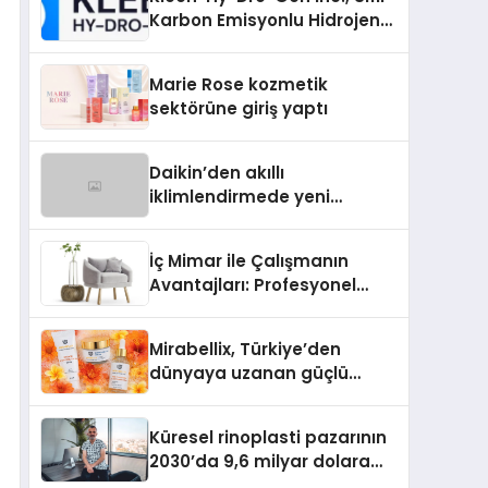
Karbon Emisyonlu Hidrojen
Isıtma Teknolojisinde ISO ve
TSSA Düzenleyici Onaylarını
Marie Rose kozmetik
Aldı
sektörüne giriş yaptı
Daikin’den akıllı
iklimlendirmede yeni
dönem: Madoka Plus
Türkiye’de
İç Mimar ile Çalışmanın
Avantajları: Profesyonel
Tasarım Neden Önemlidir?
Mirabellix, Türkiye’den
dünyaya uzanan güçlü
büyümesini sürdürüyor
Küresel rinoplasti pazarının
2030’da 9,6 milyar dolara
ulaşması bekleniyor