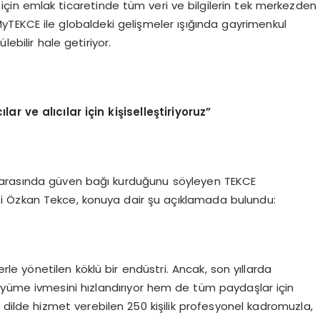
 için emlak ticaretinde tüm veri ve bilgilerin tek merkezden
. MyTEKCE ile globaldeki gelişmeler ışığında gayrimenkul
ebilir hale getiriyor.
r ve alıcılar için kişiselleştiriyoruz”
ılar arasında güven bağı kurduğunu söyleyen TEKCE
 Özkan Tekce, konuya dair şu açıklamada bulundu:
rle yönetilen köklü bir endüstri. Ancak, son yıllarda
üyüme ivmesini hızlandırıyor hem de tüm paydaşlar için
la dilde hizmet verebilen 250 kişilik profesyonel kadromuzla,