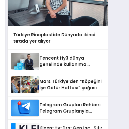
Türkiye Rinoplastide Dünyada ikinci
sırada yer alıyor
Tencent Hy3 dünya
genelinde kullanıma
sunuldu
Mars Türkiye’den “Köpeğini
İşe Götür Haftası” çağrısı
Telegram Grupları Rehberi:
Telegram Gruplarıyla
Markanızı veya
Topluluğunuzu Tanıtın
Kleen-Hy-Dro-Gen Inc., Sıfır