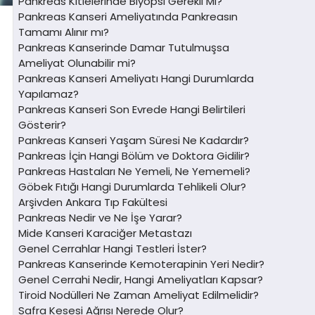
Pankreas Kitlelerinde Biyopsi Gerekli Mi?
Pankreas Kanseri Ameliyatında Pankreasın
Tamamı Alınır mı?
Pankreas Kanserinde Damar Tutulmuşsa
Ameliyat Olunabilir mi?
Pankreas Kanseri Ameliyatı Hangi Durumlarda
Yapılamaz?
Pankreas Kanseri Son Evrede Hangi Belirtileri
Gösterir?
Pankreas Kanseri Yaşam Süresi Ne Kadardır?
Pankreas İçin Hangi Bölüm ve Doktora Gidilir?
Pankreas Hastaları Ne Yemeli, Ne Yememeli?
Göbek Fıtığı Hangi Durumlarda Tehlikeli Olur?
Arşivden Ankara Tıp Fakültesi
Pankreas Nedir ve Ne İşe Yarar?
Mide Kanseri Karaciğer Metastazı
Genel Cerrahlar Hangi Testleri İster?
Pankreas Kanserinde Kemoterapinin Yeri Nedir?
Genel Cerrahi Nedir, Hangi Ameliyatları Kapsar?
Tiroid Nodülleri Ne Zaman Ameliyat Edilmelidir?
Safra Kesesi Ağrısı Nerede Olur?