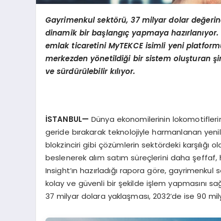
Gayrimenkul sektörü, 37 milyar dolar değerin
dinamik bir başlangıç yapmaya hazırlanıyor. Ul
emlak ticaretini MyTEKCE isimli yeni platformun
merkezden yönetildiği bir sistem oluşturan şi
ve sürdürülebilir kılıyor.
İSTANBUL
—
Dünya ekonomilerinin lokomotifler
geride bırakarak teknolojiyle harmanlanan yenili
blokzinciri gibi çözümlerin sektördeki karşılığı
beslenerek alım satım süreçlerini daha şeffaf, hız
Insight’ın hazırladığı rapora göre, gayrimenkul sek
kolay ve güvenli bir şekilde işlem yapmasını s
37 milyar dolara yaklaşması, 2032’de ise 90 mily