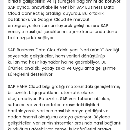
birlikte çalışabilirlik ve iş süreçleri bağlamını da koruyor.
SAP ayrıca, Snowflake ile yeni bir SAP Business Data
Cloud Connect iş ortaklığı duyurdu. Bu ortaklık,
Databricks ve Google Cloud ile mevcut
entegrasyonları tamamlayarak geliştiricilere SAP
verisiyle nasıl çalışacaklarını seçme konusunda daha
fazla özgürlük sağlıyor.
SAP Business Data Cloud’daki yeni “veri ürünü” özelliği
sayesinde geliştiriciler, ham verileri dönüştürüp
kullanıma hazır kaynaklar haline getirebiliyor. Bu
ürünler; analitik, yapay zeka ve uygulama geliştirme
süreçlerini destekliyor.
SAP HANA Cloud bilgi grafiği motorundaki genişletilmiş
bir özellik, bilgi grafiklerini otomatik olarak
oluşturabiliyor. Bu özellik, SAP veri tabanı tabloları,
sütunları ve veri modelleri arasındaki ilişkileri
haritalayarak, verilerin nasıl bir araya geldiğini ve
neden önemli olduğunu ortaya çıkarıyor. Böylece
geliştiriciler, verilerinin sistemler arasında nasıl bağlantı
kurduğunu görebiliyor, temel iş içgörülerini ortaya