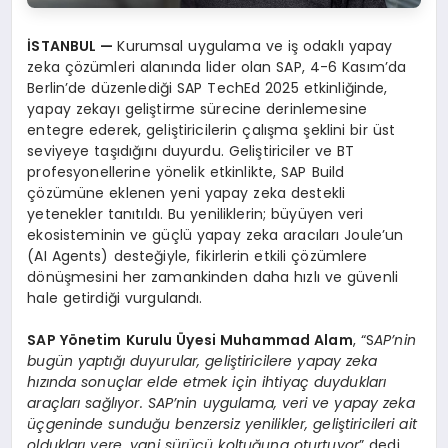
İSTANBUL —
Kurumsal uygulama ve iş odaklı yapay
zeka çözümleri alanında lider olan SAP, 4-6 Kasım’da
Berlin’de düzenlediği SAP TechEd 2025 etkinliğinde,
yapay zekayı geliştirme sürecine derinlemesine
entegre ederek, geliştiricilerin çalışma şeklini bir üst
seviyeye taşıdığını duyurdu. Geliştiriciler ve BT
profesyonellerine yönelik etkinlikte, SAP Build
çözümüne eklenen yeni yapay zeka destekli
yetenekler tanıtıldı. Bu yeniliklerin; büyüyen veri
ekosisteminin ve güçlü yapay zeka aracıları Joule’un
(AI Agents) desteğiyle, fikirlerin etkili çözümlere
dönüşmesini her zamankinden daha hızlı ve güvenli
hale getirdiği vurgulandı.
SAP Yönetim Kurulu Üyesi Muhammad Alam
, “S
AP’nin
bugün yaptığı duyurular, geliştiricilere yapay zeka
hızında sonuçlar elde etmek için ihtiyaç duydukları
araçları sağlıyor. SAP’nin uygulama, veri ve yapay zeka
üçgeninde sunduğu benzersiz yenilikler, geliştiricileri ait
oldukları yere, yani sürücü koltuğuna oturtuyor
” dedi.