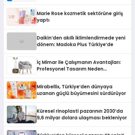
Teknolojisinde ISO ve TSSA
Düzenleyici Onaylarını Aldı
Marie Rose kozmetik sektörüne giriş
yaptı
Daikin’den akıllı iklimlendirmede yeni
dönem: Madoka Plus Türkiye’de
İç Mimar ile Çalışmanın Avantajları:
Profesyonel Tasarım Neden
Önemlidir?
Mirabellix, Türkiye’den dünyaya
uzanan güçlü büyümesini sürdürüyor
Küresel rinoplasti pazarının 2030’da
9,6 milyar dolara ulaşması bekleniyor