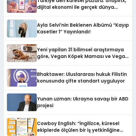
Türkiye’den küresel pazara: ShopinX,
dijital ekonomi ile gerçek dünya
alışverişini bir araya getirmeyi
hedefliyor
Ayla Selvi’nin Beklenen Albümü “Kayıp
Kasetler 1” Yayınlandı!
Yeni yapilan 31 bilimsel araştırmaya
göre, Vegan Köpek Maması ve Vegan
Kedi Mamasının İyi Sindirildiğini
Ortaya Koydu
Bhaktawer: Uluslararası hukuk Filistin
konusunda çifte standart uyguluyor
Yunan uzman: Ukrayna savaşı bir ABD
projesi
Cowboy English: “İngilizce, küresel
ekiplerde ölçülen bir iş yetkinliğine