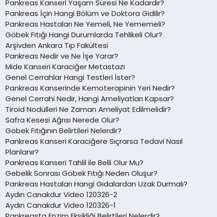
Pankreas Kanseri Yaşam Süresi Ne Kadardır?
Pankreas İçin Hangi Bölüm ve Doktora Gidilir?
Pankreas Hastaları Ne Yemeli, Ne Yememeli?
Göbek Fıtığı Hangi Durumlarda Tehlikeli Olur?
Arşivden Ankara Tıp Fakültesi
Pankreas Nedir ve Ne İşe Yarar?
Mide Kanseri Karaciğer Metastazı
Genel Cerrahlar Hangi Testleri İster?
Pankreas Kanserinde Kemoterapinin Yeri Nedir?
Genel Cerrahi Nedir, Hangi Ameliyatları Kapsar?
Tiroid Nodülleri Ne Zaman Ameliyat Edilmelidir?
Safra Kesesi Ağrısı Nerede Olur?
Göbek Fıtığının Belirtileri Nelerdir?
Pankreas Kanseri Karaciğere Sıçrarsa Tedavi Nasıl
Planlanır?
Pankreas Kanseri Tahlil ile Belli Olur Mu?
Gebelik Sonrası Göbek Fıtığı Neden Oluşur?
Pankreas Hastaları Hangi Gıdalardan Uzak Durmalı?
Aydın Canakdur Video 120326-2
Aydın Canakdur Video 120326-1
Pankreasta Enzim Eksikliği Belirtileri Nelerdir?