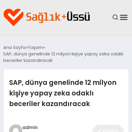
ANASAYFA
Ana Sayfa
Yaşam
SAP, dünya genelinde 12 milyon kişiye yapay zeka odaklı
YAŞAM
beceriler kazandıracak
SAĞLIK
SAP, dünya genelinde 12 milyon
GÜNCEL
kişiye yapay zeka odaklı
beceriler kazandıracak
SPOR & FITNESS
BESLENME
admin
Paylaş