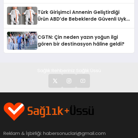
dönüşüyor”
Türk Girişimci Annenin Geliştirdiği
Ürün ABD’de Bebeklerde Güvenli Uyku
Standardına Yeni Bir Bakış Açısı
Getiriyor.
CGTN: Çin neden yazın yoğun ilgi
gören bir destinasyon hâline geldi?
Sağlık Rehberiniz Sağlık Üssü
Reklam & İşbirliği:
habersonuclari@gmail.com