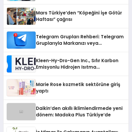
Mars Türkiye’den “Köpeğini İşe Götür
Haftası” çağrısı
Telegram Grupları Rehberi: Telegram
Gruplarıyla Markanızı veya
Topluluğunuzu Tanıtın
Kleen-Hy-Dro-Gen Inc., Sıfır Karbon
Emisyonlu Hidrojen Isıtma
Teknolojisinde ISO ve TSSA
Düzenleyici Onaylarını Aldı
Marie Rose kozmetik sektörüne giriş
yaptı
Daikin’den akıllı iklimlendirmede yeni
dönem: Madoka Plus Türkiye’de