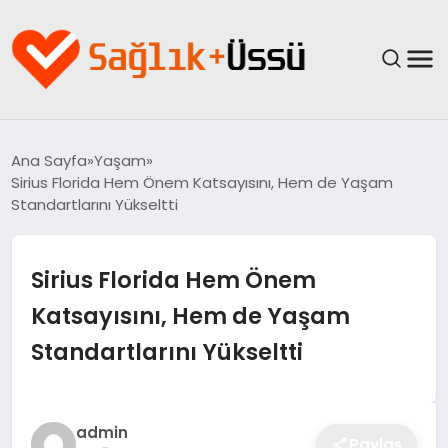
ANASAYFA
Ana Sayfa
Yaşam
Sirius Florida Hem Önem Katsayısını, Hem de Yaşam
YAŞAM
Standartlarını Yükseltti
SAĞLIK
Sirius Florida Hem Önem
GÜNCEL
Katsayısını, Hem de Yaşam
Standartlarını Yükseltti
SPOR & FITNESS
BESLENME
admin
Paylaş