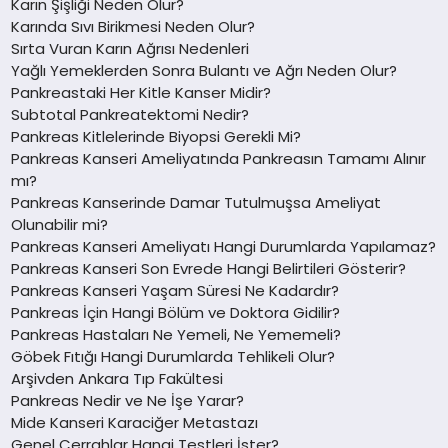
Karın Şişliği Neden Olur?
Karında Sıvı Birikmesi Neden Olur?
Sırta Vuran Karın Ağrısı Nedenleri
Yağlı Yemeklerden Sonra Bulantı ve Ağrı Neden Olur?
Pankreastaki Her Kitle Kanser Midir?
Subtotal Pankreatektomi Nedir?
Pankreas Kitlelerinde Biyopsi Gerekli Mi?
Pankreas Kanseri Ameliyatında Pankreasın Tamamı Alınır
mı?
Pankreas Kanserinde Damar Tutulmuşsa Ameliyat
Olunabilir mi?
Pankreas Kanseri Ameliyatı Hangi Durumlarda Yapılamaz?
Pankreas Kanseri Son Evrede Hangi Belirtileri Gösterir?
Pankreas Kanseri Yaşam Süresi Ne Kadardır?
Pankreas İçin Hangi Bölüm ve Doktora Gidilir?
Pankreas Hastaları Ne Yemeli, Ne Yememeli?
Göbek Fıtığı Hangi Durumlarda Tehlikeli Olur?
Arşivden Ankara Tıp Fakültesi
Pankreas Nedir ve Ne İşe Yarar?
Mide Kanseri Karaciğer Metastazı
Genel Cerrahlar Hangi Testleri İster?