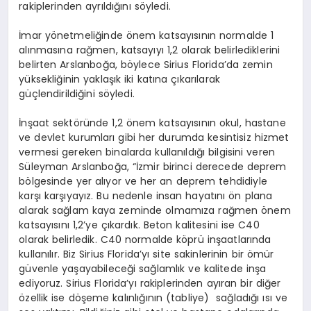
rakiplerinden ayrıldığını söyledi.
İmar yönetmeliğinde önem katsayısının normalde 1
alınmasına rağmen, katsayıyı 1,2 olarak belirlediklerini
belirten Arslanboğa, böylece Sirius Florida’da zemin
yüksekliğinin yaklaşık iki katına çıkarılarak
güçlendirildiğini söyledi.
İnşaat sektöründe 1,2 önem katsayısının okul, hastane
ve devlet kurumları gibi her durumda kesintisiz hizmet
vermesi gereken binalarda kullanıldığı bilgisini veren
Süleyman Arslanboğa, “İzmir birinci derecede deprem
bölgesinde yer alıyor ve her an deprem tehdidiyle
karşı karşıyayız. Bu nedenle insan hayatını ön plana
alarak sağlam kaya zeminde olmamıza rağmen önem
katsayısını 1,2’ye çıkardık. Beton kalitesini ise C40
olarak belirledik. C40 normalde köprü inşaatlarında
kullanılır. Biz Sirius Florida’yı site sakinlerinin bir ömür
güvenle yaşayabileceği sağlamlık ve kalitede inşa
ediyoruz. Sirius Florida’yı rakiplerinden ayıran bir diğer
özellik ise döşeme kalınlığının (tabliye) sağladığı ısı ve