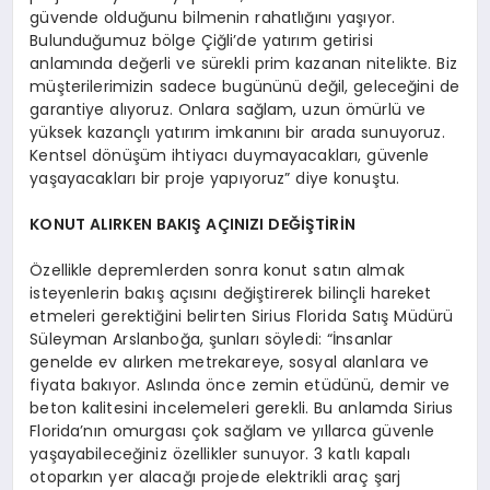
güvende olduğunu bilmenin rahatlığını yaşıyor.
Bulunduğumuz bölge Çiğli’de yatırım getirisi
anlamında değerli ve sürekli prim kazanan nitelikte. Biz
müşterilerimizin sadece bugününü değil, geleceğini de
garantiye alıyoruz. Onlara sağlam, uzun ömürlü ve
yüksek kazançlı yatırım imkanını bir arada sunuyoruz.
Kentsel dönüşüm ihtiyacı duymayacakları, güvenle
yaşayacakları bir proje yapıyoruz” diye konuştu.
KONUT ALIRKEN BAKIŞ AÇINIZI DEĞİŞTİRİN
Özellikle depremlerden sonra konut satın almak
isteyenlerin bakış açısını değiştirerek bilinçli hareket
etmeleri gerektiğini belirten Sirius Florida Satış Müdürü
Süleyman Arslanboğa, şunları söyledi: “İnsanlar
genelde ev alırken metrekareye, sosyal alanlara ve
fiyata bakıyor. Aslında önce zemin etüdünü, demir ve
beton kalitesini incelemeleri gerekli. Bu anlamda Sirius
Florida’nın omurgası çok sağlam ve yıllarca güvenle
yaşayabileceğiniz özellikler sunuyor. 3 katlı kapalı
otoparkın yer alacağı projede elektrikli araç şarj