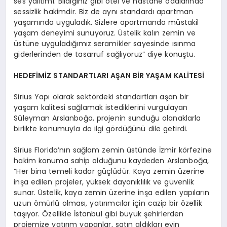
ses yalıtımı. Bildiğiniz gibi otel ve hastane odalarında
sessizlik hakimdir. Biz de aynı standardı apartman
yaşamında uyguladık. Sizlere apartmanda müstakil
yaşam deneyimi sunuyoruz. Üstelik kalın zemin ve
üstüne uyguladığımız seramikler sayesinde ısınma
giderlerinden de tasarruf sağlıyoruz” diye konuştu.
HEDEFİMİZ STANDARTLARI AŞAN BİR YAŞAM KALİTESİ
Sirius Yapı olarak sektördeki standartları aşan bir
yaşam kalitesi sağlamak istediklerini vurgulayan
Süleyman Arslanboğa, projenin sunduğu olanaklarla
birlikte konumuyla da ilgi gördüğünü dile getirdi.
Sirius Florida’nın sağlam zemin üstünde İzmir körfezine
hakim konuma sahip olduğunu kaydeden Arslanboğa,
“Her bina temeli kadar güçlüdür. Kaya zemin üzerine
inşa edilen projeler, yüksek dayanıklılık ve güvenlik
sunar. Üstelik, kaya zemin üzerine inşa edilen yapıların
uzun ömürlü olması, yatırımcılar için cazip bir özellik
taşıyor. Özellikle İstanbul gibi büyük şehirlerden
projemize yatırım yapanlar, satın aldıkları evin