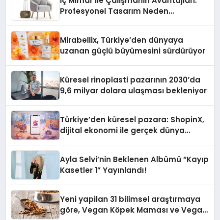
İç Mimar ile Çalışmanın Avantajları:
Profesyonel Tasarım Neden
Önemlidir?
Mirabellix, Türkiye’den dünyaya
uzanan güçlü büyümesini sürdürüyor
Küresel rinoplasti pazarının 2030’da
9,6 milyar dolara ulaşması bekleniyor
Türkiye’den küresel pazara: ShopinX,
dijital ekonomi ile gerçek dünya
alışverişini bir araya getirmeyi
hedefliyor
Ayla Selvi’nin Beklenen Albümü “Kayıp
Kasetler 1” Yayınlandı!
Yeni yapilan 31 bilimsel araştırmaya
göre, Vegan Köpek Maması ve Vegan