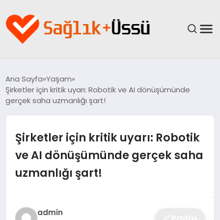
ANASAYFA
Ana Sayfa
Yaşam
Şirketler için kritik uyarı: Robotik ve AI dönüşümünde
YAŞAM
gerçek saha uzmanlığı şart!
SAĞLIK
Şirketler için kritik uyarı: Robotik
GÜNCEL
ve AI dönüşümünde gerçek saha
uzmanlığı şart!
SPOR & FITNESS
BESLENME
admin
Paylaş