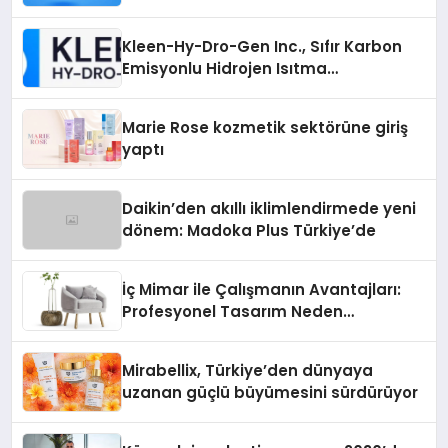
Topluluğunuzu Tanıtın
Kleen-Hy-Dro-Gen Inc., Sıfır Karbon
Emisyonlu Hidrojen Isıtma
Teknolojisinde ISO ve TSSA
Düzenleyici Onaylarını Aldı
Marie Rose kozmetik sektörüne giriş
yaptı
Daikin’den akıllı iklimlendirmede yeni
dönem: Madoka Plus Türkiye’de
İç Mimar ile Çalışmanın Avantajları:
Profesyonel Tasarım Neden
Önemlidir?
Mirabellix, Türkiye’den dünyaya
uzanan güçlü büyümesini sürdürüyor