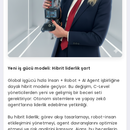
Y
eni iş gücü modeli: Hibrit liderlik şart
Global işgücü hızla İnsan + Robot + AI Agent işbirliğine
dayalı hibrit modele geçiyor. Bu değişim, C-Level
yöneticilerden yeni ve gelişmiş bir beceri seti
gerektiriyor: Otonom sistemlere ve yapay zekâ
agent’larına liderlik edebilme yetkinliği.
Bu hibrit liderlik; görev akışı tasarlamayı, robot–insan
etkileşimini yönetmeyi, agent davranışlarını optimize
etmeyi ve risk analizini kapsıyor. Ajans, bu becerilerin