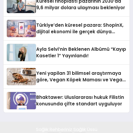
Küresel rinoplasti pazarının 2030’da
9,6 milyar dolara ulaşması bekleniyor
Türkiye’den küresel pazara: ShopinX,
dijital ekonomi ile gerçek dünya
alışverişini bir araya getirmeyi
hedefliyor
Ayla Selvi’nin Beklenen Albümü “Kayıp
Kasetler 1” Yayınlandı!
Yeni yapilan 31 bilimsel araştırmaya
göre, Vegan Köpek Maması ve Vegan
Kedi Mamasının İyi Sindirildiğini
Ortaya Koydu
Bhaktawer: Uluslararası hukuk Filistin
konusunda çifte standart uyguluyor
Sağlık Rehberiniz Sağlık Üssü