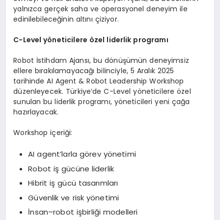
yalnızca gerçek saha ve operasyonel deneyim ile
edinilebileceğinin altını çiziyor.
C
-Level
y
ö
neticilere
ö
zel liderlik programı
Robot İstihdam Ajansı, bu dönüşümün deneyimsiz
ellere bırakılamayacağı bilinciyle, 5 Aralık 2025
tarihinde AI Agent & Robot Leadership Workshop
düzenleyecek. Türkiye’de C-Level yöneticilere özel
sunulan bu liderlik programı, yöneticileri yeni çağa
hazırlayacak.
Workshop içeriği:
AI agent’larla görev yönetimi
Robot iş gücüne liderlik
Hibrit iş gücü tasarımları
Güvenlik ve risk yönetimi
İnsan–robot işbirliği modelleri