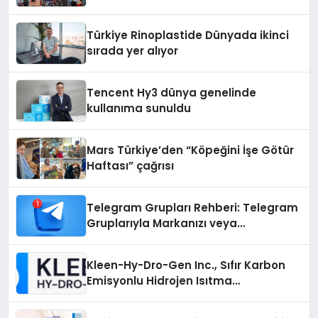
vizyonunu sergiledi
Türkiye Rinoplastide Dünyada ikinci
sırada yer alıyor
Tencent Hy3 dünya genelinde
kullanıma sunuldu
Mars Türkiye’den “Köpeğini İşe Götür
Haftası” çağrısı
Telegram Grupları Rehberi: Telegram
Gruplarıyla Markanızı veya
Topluluğunuzu Tanıtın
Kleen-Hy-Dro-Gen Inc., Sıfır Karbon
Emisyonlu Hidrojen Isıtma
Teknolojisinde ISO ve TSSA
Düzenleyici Onaylarını Aldı