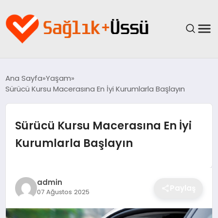
ANASAYFA
Ana Sayfa
Yaşam
Sürücü Kursu Macerasına En İyi Kurumlarla Başlayın
YAŞAM
SAĞLIK
Sürücü Kursu Macerasına En İyi
Kurumlarla Başlayın
GÜNCEL
SPOR & FITNESS
admin
Paylaş
07 Ağustos 2025
BESLENME