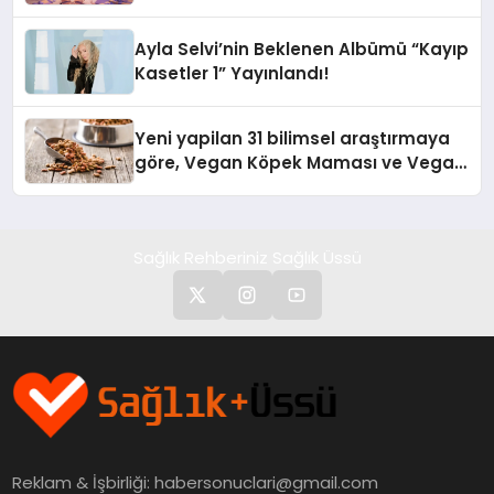
alışverişini bir araya getirmeyi
hedefliyor
Ayla Selvi’nin Beklenen Albümü “Kayıp
Kasetler 1” Yayınlandı!
Yeni yapilan 31 bilimsel araştırmaya
göre, Vegan Köpek Maması ve Vegan
Kedi Mamasının İyi Sindirildiğini
Ortaya Koydu
Sağlık Rehberiniz Sağlık Üssü
Reklam & İşbirliği:
habersonuclari@gmail.com