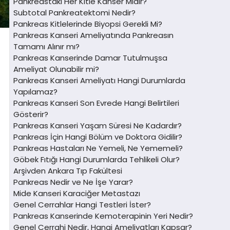
Pankreastaki Her Kitle Kanser Midir?
Subtotal Pankreatektomi Nedir?
Pankreas Kitlelerinde Biyopsi Gerekli Mi?
Pankreas Kanseri Ameliyatında Pankreasın
Tamamı Alınır mı?
Pankreas Kanserinde Damar Tutulmuşsa
Ameliyat Olunabilir mi?
Pankreas Kanseri Ameliyatı Hangi Durumlarda
Yapılamaz?
Pankreas Kanseri Son Evrede Hangi Belirtileri
Gösterir?
Pankreas Kanseri Yaşam Süresi Ne Kadardır?
Pankreas İçin Hangi Bölüm ve Doktora Gidilir?
Pankreas Hastaları Ne Yemeli, Ne Yememeli?
Göbek Fıtığı Hangi Durumlarda Tehlikeli Olur?
Arşivden Ankara Tıp Fakültesi
Pankreas Nedir ve Ne İşe Yarar?
Mide Kanseri Karaciğer Metastazı
Genel Cerrahlar Hangi Testleri İster?
Pankreas Kanserinde Kemoterapinin Yeri Nedir?
Genel Cerrahi Nedir, Hangi Ameliyatları Kapsar?