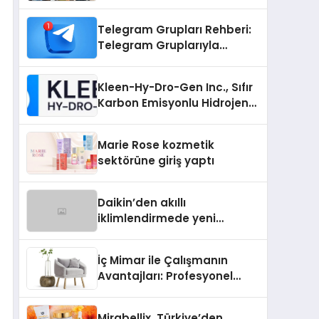
Telegram Grupları Rehberi:
Telegram Gruplarıyla
Markanızı veya
Topluluğunuzu Tanıtın
Kleen-Hy-Dro-Gen Inc., Sıfır
Karbon Emisyonlu Hidrojen
Isıtma Teknolojisinde ISO ve
TSSA Düzenleyici Onaylarını
Marie Rose kozmetik
Aldı
sektörüne giriş yaptı
Daikin’den akıllı
iklimlendirmede yeni
dönem: Madoka Plus
Türkiye’de
İç Mimar ile Çalışmanın
Avantajları: Profesyonel
Tasarım Neden Önemlidir?
Mirabellix, Türkiye’den