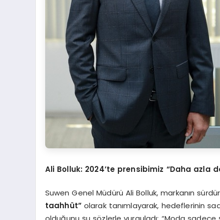
Ali Bolluk: 2024’te prensibimiz “Daha azla 
Suwen Genel Müdürü Ali Bolluk, markanın sürdürü
taahhüt”
olarak tanımlayarak, hedeflerinin s
olduğunu şu sözlerle vurguladı: “Moda sadece şıkl