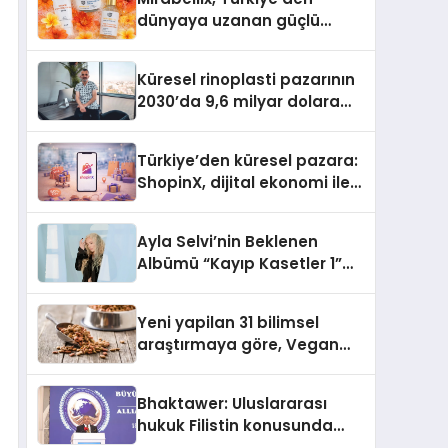
dünyaya uzanan güçlü
büyümesini sürdürüyor
Küresel rinoplasti pazarının
2030’da 9,6 milyar dolara
ulaşması bekleniyor
Türkiye’den küresel pazara:
ShopinX, dijital ekonomi ile
gerçek dünya alışverişini bir
araya getirmeyi hedefliyor
Ayla Selvi’nin Beklenen
Albümü “Kayıp Kasetler 1”
Yayınlandı!
Yeni yapilan 31 bilimsel
araştırmaya göre, Vegan
Köpek Maması ve Vegan
Kedi Mamasının İyi
Bhaktawer: Uluslararası
Sindirildiğini Ortaya Koydu
hukuk Filistin konusunda
çifte standart uyguluyor