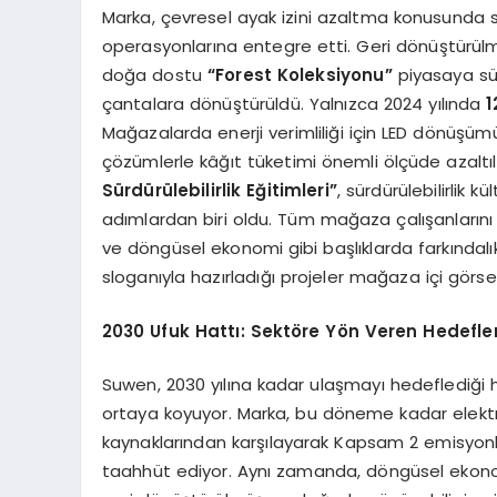
Marka, çevresel ayak izini azaltma konusunda
operasyonlarına entegre etti. Geri dönüştürülmü
doğa dostu
“Forest Koleksiyonu”
piyasaya sür
çantalara dönüştürüldü. Yalnızca 2024 yılında
1
Mağazalarda enerji verimliliği için LED dönüşümü 
çözümlerle kâğıt tüketimi önemli ölçüde azaltıl
Sürdürülebilirlik Eğitimleri”
, sürdürülebilirli
adımlardan biri oldu. Tüm mağaza çalışanlarını 
ve döngüsel ekonomi gibi başlıklarda farkındal
sloganıyla hazırladığı projeler mağaza içi görsel i
2030 Ufuk Hattı: Sektöre Yön Veren Hedefle
Suwen, 2030 yılına kadar ulaşmayı hedeflediği h
ortaya koyuyor. Marka, bu döneme kadar elektr
kaynaklarından karşılayarak Kapsam 2 emisyon
taahhüt ediyor. Aynı zamanda, döngüsel ekono