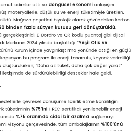
 somut adımlar attı ve
döngüsel ekonomi
anlayışını
ş materyallerle, düşük su ve enerji tüketimiyle üretilen,
üldü. Mağaza poşetleri biyolojik olarak çözünebilen karton
20 binden fazla sütyen kutusu geri dönüştürüldü
.
gerçekleştirildi. E-Bordro ve QR kodlu puantaj gibi dijital
dı. Markanın 2024 yılında başlattığı
“Yeşil Ofis ve
k kültürünü kurum içinde yaygınlaştırma yönünde attığı en güçlü̈
kapsayan bu program ile enerji tasarrufu, kaynak verimliliği
ık oluşturulurken; “Daha az tüket, daha çok değer yarat”
letişimde de sürdürülebilirliği destekler hale geldi.
r
edeflerle çevresel dönüşüme liderlik etme kararlılığını
ik tüketiminin
%75’ini
I-REC sertifikalı yenilenebilir enerji
larında
%75 oranında ciddi bir azalma
sağlamayı
mi vizyonu çerçevesinde, tüm ambalajlarının
%100’ünü