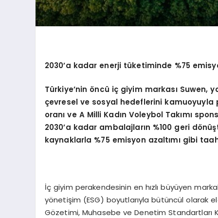
2030’a kadar enerji tüketiminde %75 emisyo
Türkiye’nin öncü iç giyim markası Suwen, yay
çevresel ve sosyal hedeflerini kamuoyuyla 
oranı ve A Milli Kadın Voleybol Takımı sponso
2030’a kadar ambalajların %100 geri dönüşt
kaynaklarla %75 emisyon azaltımı gibi taahh
İç giyim perakendesinin en hızlı büyüyen markal
yönetişim (ESG) boyutlarıyla bütüncül olarak ele
Gözetimi, Muhasebe ve Denetim Standartları Ku