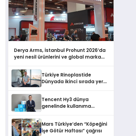
Derya Arms, İstanbul Prohunt 2026’da
yeni nesil ürünlerini ve global marka
vizyonunu sergiledi
Türkiye Rinoplastide
Dünyada ikinci sırada yer
alıyor
Tencent Hy3 dünya
genelinde kullanıma
sunuldu
Mars Türkiye’den “Köpeğini
İşe Götür Haftası” çağrısı