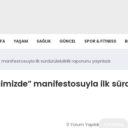
FA
YAŞAM
SAĞLIK
GÜNCEL
SPOR & FITNESS
B
anifestosuyla ilk sürdürülebilirlik raporunu yayınladı
mizde” manifestosuyla ilk sürd
0 Yorum Yapıldı
Paylaş