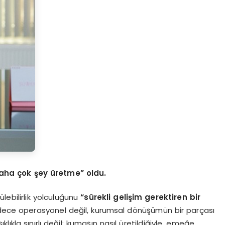
daha çok şey üretme” oldu.
lebilirlik yolculuğunu
“sürekli gelişim gerektiren bir
adece operasyonel değil, kurumsal dönüşümün bir parçası
ıkla sınırlı değil; kumaşın nasıl üretildiğiyle, emeğe