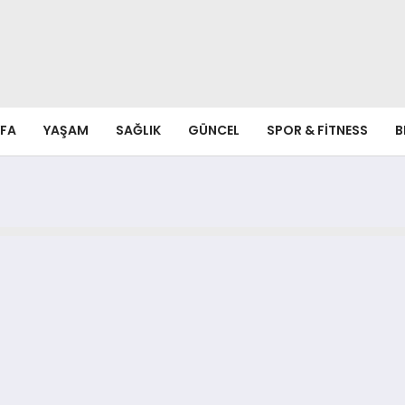
FA
YAŞAM
SAĞLIK
GÜNCEL
SPOR & FITNESS
B