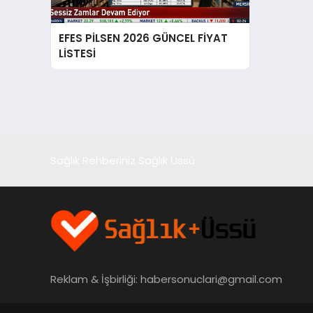
EFES PİLSEN 2026 GÜNCEL FİYAT
LİSTESİ
Sağlık Rehberiniz Sağlık Üssü
Reklam & İşbirliği:
habersonuclari@gmail.com