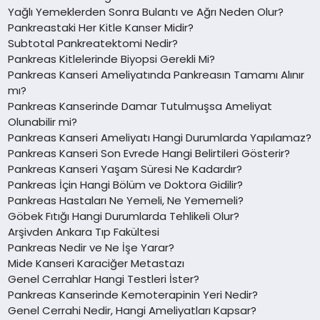
Yağlı Yemeklerden Sonra Bulantı ve Ağrı Neden Olur?
Pankreastaki Her Kitle Kanser Midir?
Subtotal Pankreatektomi Nedir?
Pankreas Kitlelerinde Biyopsi Gerekli Mi?
Pankreas Kanseri Ameliyatında Pankreasın Tamamı Alınır
mı?
Pankreas Kanserinde Damar Tutulmuşsa Ameliyat
Olunabilir mi?
Pankreas Kanseri Ameliyatı Hangi Durumlarda Yapılamaz?
Pankreas Kanseri Son Evrede Hangi Belirtileri Gösterir?
Pankreas Kanseri Yaşam Süresi Ne Kadardır?
Pankreas İçin Hangi Bölüm ve Doktora Gidilir?
Pankreas Hastaları Ne Yemeli, Ne Yememeli?
Göbek Fıtığı Hangi Durumlarda Tehlikeli Olur?
Arşivden Ankara Tıp Fakültesi
Pankreas Nedir ve Ne İşe Yarar?
Mide Kanseri Karaciğer Metastazı
Genel Cerrahlar Hangi Testleri İster?
Pankreas Kanserinde Kemoterapinin Yeri Nedir?
Genel Cerrahi Nedir, Hangi Ameliyatları Kapsar?