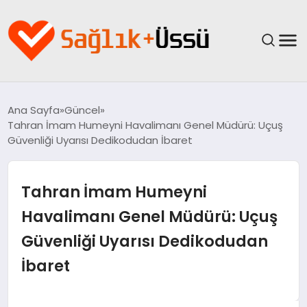
ANASAYFA
Ana Sayfa
Güncel
Tahran İmam Humeyni Havalimanı Genel Müdürü: Uçuş
YAŞAM
Güvenliği Uyarısı Dedikodudan İbaret
SAĞLIK
Tahran İmam Humeyni
GÜNCEL
Havalimanı Genel Müdürü: Uçuş
Güvenliği Uyarısı Dedikodudan
SPOR & FITNESS
İbaret
BESLENME