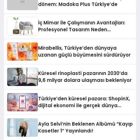
dönem: Madoka Plus Türkiye’de
İç Mimar ile Çalışmanın Avantajları:
Profesyonel Tasarım Neden
Önemlidir?
Mirabellix, Türkiye’den dünyaya
uzanan güçlü büyümesini sürdürüyor
Küresel rinoplasti pazarının 2030’da
9,6 milyar dolara ulaşması bekleniyor
Türkiye’den küresel pazara: ShopinX,
dijital ekonomi ile gerçek dünya
alışverişini bir araya getirmeyi
hedefliyor
Ayla Selvi’nin Beklenen Albümü “Kayıp
Kasetler 1” Yayınlandı!