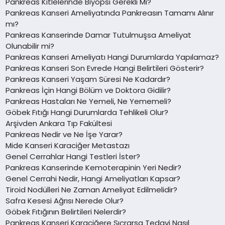
Pankreas Kitlelerinde Biyopsi Gerekli Mi?
Pankreas Kanseri Ameliyatında Pankreasın Tamamı Alınır
mı?
Pankreas Kanserinde Damar Tutulmuşsa Ameliyat
Olunabilir mi?
Pankreas Kanseri Ameliyatı Hangi Durumlarda Yapılamaz?
Pankreas Kanseri Son Evrede Hangi Belirtileri Gösterir?
Pankreas Kanseri Yaşam Süresi Ne Kadardır?
Pankreas İçin Hangi Bölüm ve Doktora Gidilir?
Pankreas Hastaları Ne Yemeli, Ne Yememeli?
Göbek Fıtığı Hangi Durumlarda Tehlikeli Olur?
Arşivden Ankara Tıp Fakültesi
Pankreas Nedir ve Ne İşe Yarar?
Mide Kanseri Karaciğer Metastazı
Genel Cerrahlar Hangi Testleri İster?
Pankreas Kanserinde Kemoterapinin Yeri Nedir?
Genel Cerrahi Nedir, Hangi Ameliyatları Kapsar?
Tiroid Nodülleri Ne Zaman Ameliyat Edilmelidir?
Safra Kesesi Ağrısı Nerede Olur?
Göbek Fıtığının Belirtileri Nelerdir?
Pankreas Kanseri Karaciğere Sıçrarsa Tedavi Nasıl