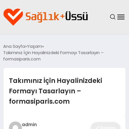
ANASAYFA
Ana Sayfa
Yaşam
Takımınız İçin Hayalinizdeki Formayı Tasarlayın –
YAŞAM
formasiparis.com
SAĞLIK
Takımınız İçin Hayalinizdeki
GÜNCEL
Formayı Tasarlayın –
formasiparis.com
SPOR & FITNESS
BESLENME
admin
Paylaş