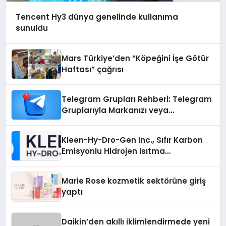
Tencent Hy3 dünya genelinde kullanıma
sunuldu
Mars Türkiye’den “Köpeğini İşe Götür
Haftası” çağrısı
Telegram Grupları Rehberi: Telegram
Gruplarıyla Markanızı veya
Topluluğunuzu Tanıtın
Kleen-Hy-Dro-Gen Inc., Sıfır Karbon
Emisyonlu Hidrojen Isıtma
Teknolojisinde ISO ve TSSA
Düzenleyici Onaylarını Aldı
Marie Rose kozmetik sektörüne giriş
yaptı
Daikin’den akıllı iklimlendirmede yeni