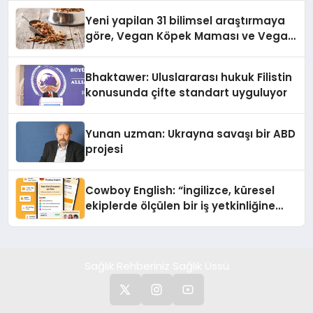
Yeni yapilan 31 bilimsel araştırmaya
göre, Vegan Köpek Maması ve Vegan
Kedi Mamasının İyi Sindirildiğini
Ortaya Koydu
Bhaktawer: Uluslararası hukuk Filistin
konusunda çifte standart uyguluyor
Yunan uzman: Ukrayna savaşı bir ABD
projesi
Cowboy English: “İngilizce, küresel
ekiplerde ölçülen bir iş yetkinliğine
dönüşüyor”
Sağlık Rehberiniz Sağlık Üssü