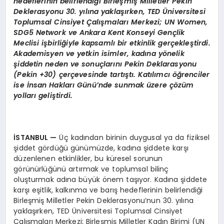
hedeflerinin belirlendiği Birleşmiş Milletler Pekin
Deklerasyonu 30. yılına yaklaşırken, TED Üniversitesi
Toplumsal Cinsiyet Çalışmaları Merkezi; UN Women,
SDG5 Network ve Ankara Kent Konseyi Gençlik
Meclisi işbirliğiyle kapsamlı bir etkinlik gerçekleştirdi.
Akademisyen ve yetkin isimler, kadına yönelik
şiddetin neden ve sonuçlarını Pekin Deklarasyonu
(Pekin +30) çerçevesinde tartıştı. Katılımcı öğrenciler
ise İnsan Hakları Günü’nde sunmak üzere çözüm
yolları geliştirdi.
İSTANBUL —
Üç kadından birinin duygusal ya da fiziksel
şiddet gördüğü günümüzde, kadına şiddete karşı
düzenlenen etkinlikler, bu küresel sorunun
görünürlüğünü artırmak ve toplumsal bilinç
oluşturmak adına büyük önem taşıyor. Kadına şiddete
karşı eşitlik, kalkınma ve barış hedeflerinin belirlendiği
Birleşmiş Milletler Pekin Deklerasyonu’nun 30. yılına
yaklaşırken, TED Üniversitesi Toplumsal Cinsiyet
Çalışmaları Merkezi; Birleşmiş Milletler Kadın Birimi (UN