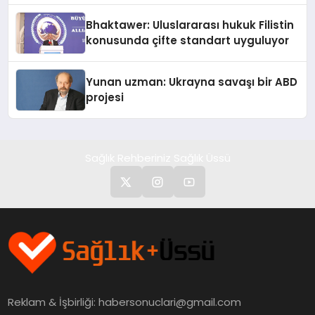
Ortaya Koydu
Bhaktawer: Uluslararası hukuk Filistin
konusunda çifte standart uyguluyor
Yunan uzman: Ukrayna savaşı bir ABD
projesi
Sağlık Rehberiniz Sağlık Üssü
Reklam & İşbirliği:
habersonuclari@gmail.com