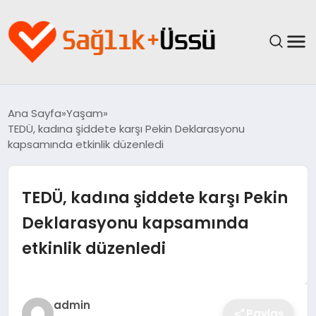
ANASAYFA
Ana Sayfa
Yaşam
TEDÜ, kadına şiddete karşı Pekin Deklarasyonu
YAŞAM
kapsamında etkinlik düzenledi
SAĞLIK
TEDÜ, kadına şiddete karşı Pekin
GÜNCEL
Deklarasyonu kapsamında
etkinlik düzenledi
SPOR & FITNESS
BESLENME
admin
Paylaş