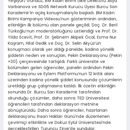
Yeşilyurt Gündüz, BM Kadın Birimi Ülke Direktörü Asya
Varbanova ve SDG5 Network Kurucu Üyesi Burcu Sarı
Karademir’in açılış konuşmalarıyla başladı. BM Kadın
Birimi Kampanya Videosu’nun gösteriminin ardından,
etkinliğin ilk bölümü olan panele geçildi. Doç. Dr. Beril
Türkoğlu’nun moderatörlüğünü üstlendiği ve Prof. Dr.
Yıldız Ecevit, Prof. Dr. Şebnem Akipek Öcal, Esma Nur
Kaşram, Hilal Gedik ve Doç. Dr. Selin Akyüz’ün
konuşmacı olarak yer aldığı panelde, kadına yönelik
şiddetin neden ve sonuçları, Pekin Deklarasyonu (Pekin
+30) çerçevesinde tartışıldı. Farklı üniversite ve
bölümden gelen öğrenciler, panelin ardından Pekin
Deklarasyonu ve Eylem Platformu’nun 12 kritik alanı
üzerinden kadına yönelik şiddet konusunda çözümlerin
üretildiği grup çalışmasına katıldı. İlk özetin etkinliğin
sonunda Dr. Burcu Sarı Karademir tarafından
okunduğu çözümler, daha sonra TED Üniversitesi
öğrencileri tarafından deklarasyon metnine
dönüştürüldü. Daha sonra öğrenciler, hazırlanan
deklarasyonu İnsan Hakları Günü’nde düzenlenen
çevrimiçi etkinlikte ve Dokuz Eylül Üniversitesi’nde
gerçekleştirilen Turuncu Zirve’de sundular.