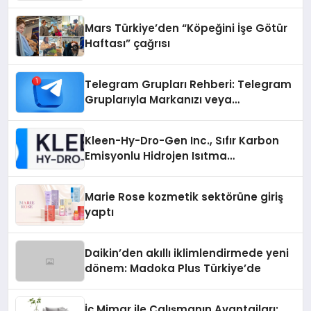
Mars Türkiye’den “Köpeğini İşe Götür
Haftası” çağrısı
Telegram Grupları Rehberi: Telegram
Gruplarıyla Markanızı veya
Topluluğunuzu Tanıtın
Kleen-Hy-Dro-Gen Inc., Sıfır Karbon
Emisyonlu Hidrojen Isıtma
Teknolojisinde ISO ve TSSA
Düzenleyici Onaylarını Aldı
Marie Rose kozmetik sektörüne giriş
yaptı
Daikin’den akıllı iklimlendirmede yeni
dönem: Madoka Plus Türkiye’de
İç Mimar ile Çalışmanın Avantajları: