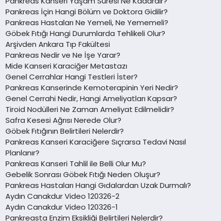
Pankreas Kanseri Yaşam Süresi Ne Kadardır?
Pankreas İçin Hangi Bölüm ve Doktora Gidilir?
Pankreas Hastaları Ne Yemeli, Ne Yememeli?
Göbek Fıtığı Hangi Durumlarda Tehlikeli Olur?
Arşivden Ankara Tıp Fakültesi
Pankreas Nedir ve Ne İşe Yarar?
Mide Kanseri Karaciğer Metastazı
Genel Cerrahlar Hangi Testleri İster?
Pankreas Kanserinde Kemoterapinin Yeri Nedir?
Genel Cerrahi Nedir, Hangi Ameliyatları Kapsar?
Tiroid Nodülleri Ne Zaman Ameliyat Edilmelidir?
Safra Kesesi Ağrısı Nerede Olur?
Göbek Fıtığının Belirtileri Nelerdir?
Pankreas Kanseri Karaciğere Sıçrarsa Tedavi Nasıl
Planlanır?
Pankreas Kanseri Tahlil ile Belli Olur Mu?
Gebelik Sonrası Göbek Fıtığı Neden Oluşur?
Pankreas Hastaları Hangi Gıdalardan Uzak Durmalı?
Aydın Canakdur Video 120326-2
Aydın Canakdur Video 120326-1
Pankreasta Enzim Eksikliği Belirtileri Nelerdir?