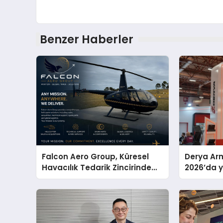
Benzer Haberler
Falcon Aero Group, Küresel
Derya Arm
Havacılık Tedarik Zincirinde
2026’da ye
Türkiye’den Dünyaya Açılıyor
global m
sergiledi