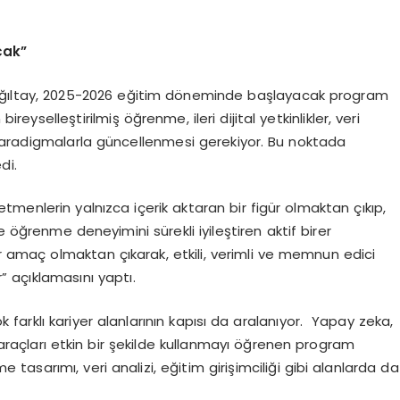
cak”
 Çağıltay, 2025-2026 eğitim döneminde başlayacak program
reyselleştirilmiş öğrenme, ileri dijital yetkinlikler, veri
 paradigmalarla güncellenmesi gerekiyor. Bu noktada
di.
retmenlerin yalnızca içerik aktaran bir figür olmaktan çıkıp,
e öğrenme deneyimini sürekli iyileştiren aktif birer
ir amaç olmaktan çıkarak, etkili, verimli ve memnun edici
 açıklamasını yaptı.
arklı kariyer alanlarının kapısı da aralanıyor. Yapay zeka,
ş araçları etkin bir şekilde kullanmayı öğrenen program
 tasarımı, veri analizi, eğitim girişimciliği gibi alanlarda da