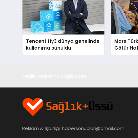
Tencent Hy3 dünya genelinde
Mars Türk
kullanıma sunuldu
Götür Haf
Sağlık Rehberiniz Sağlık Üssü
Reklam & İşbirliği:
habersonuclari@gmail.com