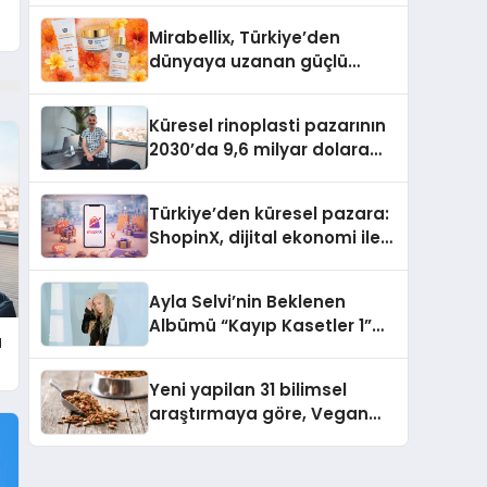
Mirabellix, Türkiye’den
dünyaya uzanan güçlü
büyümesini sürdürüyor
Küresel rinoplasti pazarının
2030’da 9,6 milyar dolara
ulaşması bekleniyor
Türkiye’den küresel pazara:
ShopinX, dijital ekonomi ile
gerçek dünya alışverişini bir
araya getirmeyi hedefliyor
Ayla Selvi’nin Beklenen
Albümü “Kayıp Kasetler 1”
a
Yayınlandı!
Yeni yapilan 31 bilimsel
araştırmaya göre, Vegan
Köpek Maması ve Vegan
Kedi Mamasının İyi
Sindirildiğini Ortaya Koydu