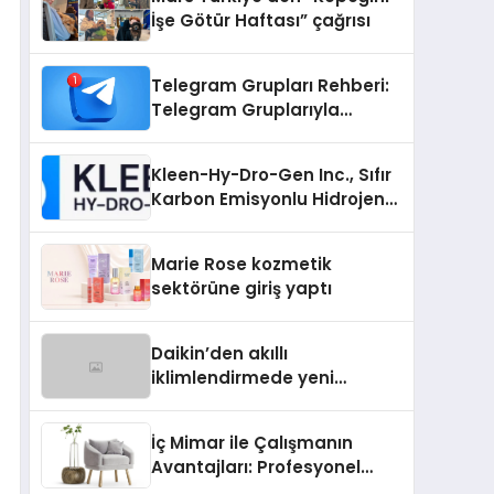
İşe Götür Haftası” çağrısı
Telegram Grupları Rehberi:
Telegram Gruplarıyla
Markanızı veya
Topluluğunuzu Tanıtın
Kleen-Hy-Dro-Gen Inc., Sıfır
Karbon Emisyonlu Hidrojen
Isıtma Teknolojisinde ISO ve
TSSA Düzenleyici Onaylarını
Marie Rose kozmetik
Aldı
sektörüne giriş yaptı
Daikin’den akıllı
iklimlendirmede yeni
dönem: Madoka Plus
Türkiye’de
İç Mimar ile Çalışmanın
Avantajları: Profesyonel
Tasarım Neden Önemlidir?