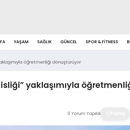
FA
YAŞAM
SAĞLIK
GÜNCEL
SPOR & FITNESS
B
aklaşımıyla öğretmenliği dönüştürüyor
liği” yaklaşımıyla öğretmenli
0 Yorum Yapıldı
Paylaş