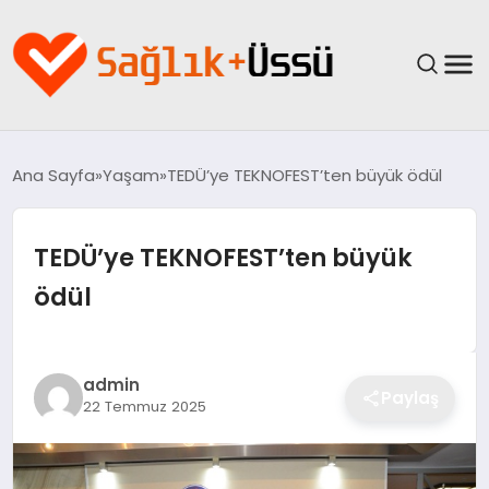
ANASAYFA
Ana Sayfa
Yaşam
TEDÜ’ye TEKNOFEST’ten büyük ödül
YAŞAM
TEDÜ’ye TEKNOFEST’ten büyük
SAĞLIK
ödül
GÜNCEL
SPOR & FITNESS
admin
Paylaş
22 Temmuz 2025
BESLENME