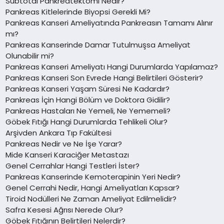
Subtotal Pankreatektomi Nedir?
Pankreas Kitlelerinde Biyopsi Gerekli Mi?
Pankreas Kanseri Ameliyatında Pankreasın Tamamı Alınır
mı?
Pankreas Kanserinde Damar Tutulmuşsa Ameliyat
Olunabilir mi?
Pankreas Kanseri Ameliyatı Hangi Durumlarda Yapılamaz?
Pankreas Kanseri Son Evrede Hangi Belirtileri Gösterir?
Pankreas Kanseri Yaşam Süresi Ne Kadardır?
Pankreas İçin Hangi Bölüm ve Doktora Gidilir?
Pankreas Hastaları Ne Yemeli, Ne Yememeli?
Göbek Fıtığı Hangi Durumlarda Tehlikeli Olur?
Arşivden Ankara Tıp Fakültesi
Pankreas Nedir ve Ne İşe Yarar?
Mide Kanseri Karaciğer Metastazı
Genel Cerrahlar Hangi Testleri İster?
Pankreas Kanserinde Kemoterapinin Yeri Nedir?
Genel Cerrahi Nedir, Hangi Ameliyatları Kapsar?
Tiroid Nodülleri Ne Zaman Ameliyat Edilmelidir?
Safra Kesesi Ağrısı Nerede Olur?
Göbek Fıtığının Belirtileri Nelerdir?