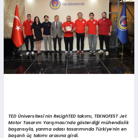
TED
Ü
niversitesi
’
nin ReLighTED takımı, TEKNOFEST Jet
Motor Tasarım Yarış
mas
ı’nda g
ö
sterdiği mühendislik
başarısıyla, yanma odası tasarımında Türkiye
’
nin en
başarılı üç takımı arasına girdi.