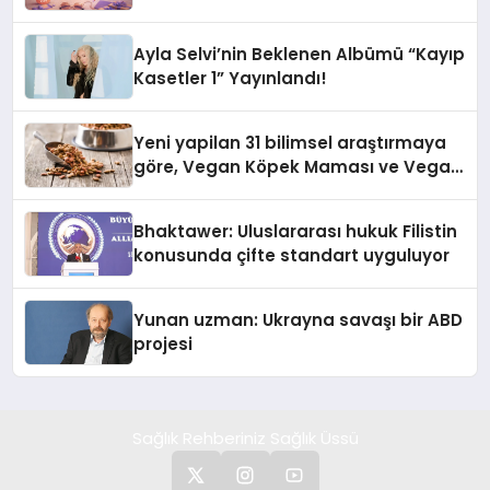
alışverişini bir araya getirmeyi
hedefliyor
Ayla Selvi’nin Beklenen Albümü “Kayıp
Kasetler 1” Yayınlandı!
Yeni yapilan 31 bilimsel araştırmaya
göre, Vegan Köpek Maması ve Vegan
Kedi Mamasının İyi Sindirildiğini
Ortaya Koydu
Bhaktawer: Uluslararası hukuk Filistin
konusunda çifte standart uyguluyor
Yunan uzman: Ukrayna savaşı bir ABD
projesi
Sağlık Rehberiniz Sağlık Üssü