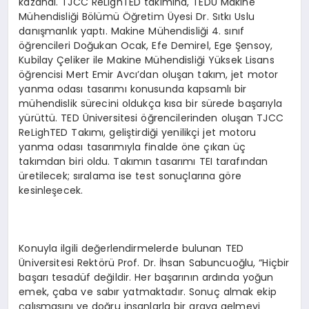
kazandı. TJCC ReLighTED takımına, TEDÜ Makine
Mühendisliği Bölümü Öğretim Üyesi Dr. Sıtkı Uslu
danışmanlık yaptı. Makine Mühendisliği 4. sınıf
öğrencileri Doğukan Ocak, Efe Demirel, Ege Şensoy,
Kubilay Çeliker ile Makine Mühendisliği Yüksek Lisans
öğrencisi Mert Emir Avcı’dan oluşan takım, jet motor
yanma odası tasarımı konusunda kapsamlı bir
mühendislik sürecini oldukça kısa bir sürede başarıyla
yürüttü. TED Üniversitesi öğrencilerinden oluşan TJCC
ReLighTED Takımı, geliştirdiği yenilikçi jet motoru
yanma odası tasarımıyla finalde öne çıkan üç
takımdan biri oldu. Takımın tasarımı TEI tarafından
üretilecek; sıralama ise test sonuçlarına göre
kesinleşecek.
Konuyla ilgili değerlendirmelerde bulunan TED
Üniversitesi Rektörü Prof. Dr. İhsan Sabuncuoğlu, “Hiçbir
başarı tesadüf değildir. Her başarının ardında yoğun
emek, çaba ve sabır yatmaktadır. Sonuç almak ekip
çalışmasını ve doğru insanlarla bir araya gelmeyi