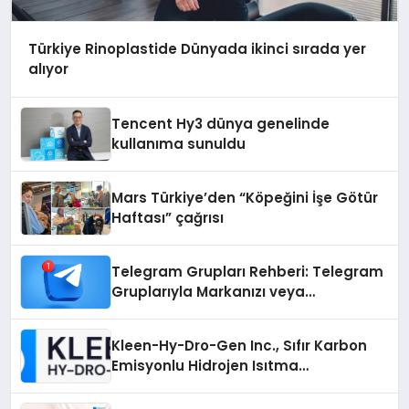
Türkiye Rinoplastide Dünyada ikinci sırada yer
alıyor
Tencent Hy3 dünya genelinde
kullanıma sunuldu
Mars Türkiye’den “Köpeğini İşe Götür
Haftası” çağrısı
Telegram Grupları Rehberi: Telegram
Gruplarıyla Markanızı veya
Topluluğunuzu Tanıtın
Kleen-Hy-Dro-Gen Inc., Sıfır Karbon
Emisyonlu Hidrojen Isıtma
Teknolojisinde ISO ve TSSA
Düzenleyici Onaylarını Aldı