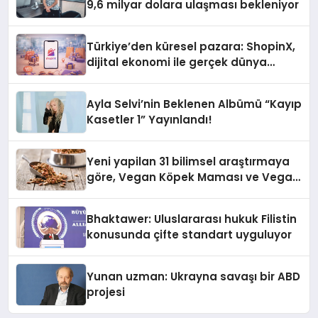
9,6 milyar dolara ulaşması bekleniyor
Türkiye’den küresel pazara: ShopinX,
dijital ekonomi ile gerçek dünya
alışverişini bir araya getirmeyi
hedefliyor
Ayla Selvi’nin Beklenen Albümü “Kayıp
Kasetler 1” Yayınlandı!
Yeni yapilan 31 bilimsel araştırmaya
göre, Vegan Köpek Maması ve Vegan
Kedi Mamasının İyi Sindirildiğini
Ortaya Koydu
Bhaktawer: Uluslararası hukuk Filistin
konusunda çifte standart uyguluyor
Yunan uzman: Ukrayna savaşı bir ABD
projesi