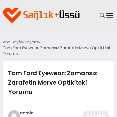
ANASAYFA
Ana Sayfa
Yaşam
Tom Ford Eyewear: Zamansız Zarafetin Merve Optik’teki
YAŞAM
Yorumu
SAĞLIK
Tom Ford Eyewear: Zamansız
GÜNCEL
Zarafetin Merve Optik’teki
Yorumu
SPOR & FITNESS
BESLENME
admin
Paylaş