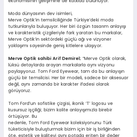
ekonomisinin gelişimine de katkıda bulunuyor.
Moda dünyasının dev isimleri,
Merve Optik’in temsilciliğinde Türkiye’deki moda
tutkunlarıyla buluşuyor. Her biri özgün tasarım anlayışı
ve karakteristik çizgileriyle fark yaratan bu markalar,
Merve Optik’in sektördeki güçlü ağı ve vizyoner
yaklaşımı sayesinde geniş kitlelere ulaşıyor.
Merve Optik sahibi Arif Demirel;
“Merve Optik olarak,
lüksü detaylarda arayan markalarla aynı vizyonu
paylaşıyoruz. Tom Ford Eyewear, tam da bu anlayışın
güçlü bir temsilcisi. Her bir modeli, sadece bir aksesuar
değil, aynı zamanda bir karakter ifadesi olarak
görüyoruz.
Tom Ford’un sofistike çizgisi, ikonik ‘T’ logosu ve
kusursuz işçiliği; bizim kalite anlayışımızla birebir
örtüşüyor. Bu
nedenle, Tom Ford Eyewear koleksiyonunu Türk
tüketicisiyle buluşturmak bizim için bir iş birliğinden
öte, estetik ve kaliteyi aynı potada eriten bir değer