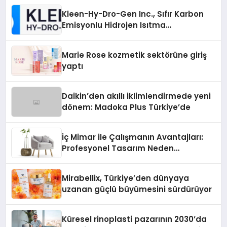
Kleen-Hy-Dro-Gen Inc., Sıfır Karbon
Emisyonlu Hidrojen Isıtma
Teknolojisinde ISO ve TSSA
Düzenleyici Onaylarını Aldı
Marie Rose kozmetik sektörüne giriş
yaptı
Daikin’den akıllı iklimlendirmede yeni
dönem: Madoka Plus Türkiye’de
İç Mimar ile Çalışmanın Avantajları:
Profesyonel Tasarım Neden
Önemlidir?
Mirabellix, Türkiye’den dünyaya
uzanan güçlü büyümesini sürdürüyor
Küresel rinoplasti pazarının 2030’da