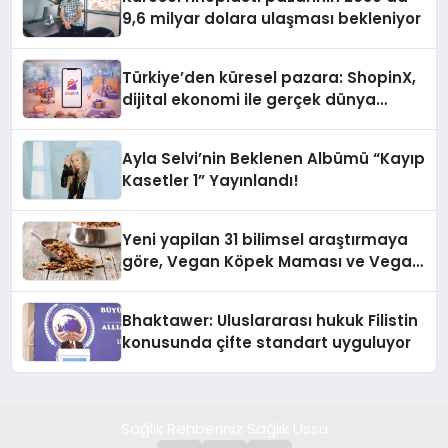
9,6 milyar dolara ulaşması bekleniyor
Türkiye’den küresel pazara: ShopinX,
dijital ekonomi ile gerçek dünya
alışverişini bir araya getirmeyi
hedefliyor
Ayla Selvi’nin Beklenen Albümü “Kayıp
Kasetler 1” Yayınlandı!
Yeni yapilan 31 bilimsel araştırmaya
göre, Vegan Köpek Maması ve Vegan
Kedi Mamasının İyi Sindirildiğini
Ortaya Koydu
Bhaktawer: Uluslararası hukuk Filistin
konusunda çifte standart uyguluyor
Sağlık Rehberiniz Sağlık Üssü