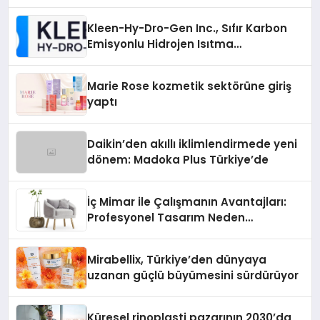
Topluluğunuzu Tanıtın
Kleen-Hy-Dro-Gen Inc., Sıfır Karbon
Emisyonlu Hidrojen Isıtma
Teknolojisinde ISO ve TSSA
Düzenleyici Onaylarını Aldı
Marie Rose kozmetik sektörüne giriş
yaptı
Daikin’den akıllı iklimlendirmede yeni
dönem: Madoka Plus Türkiye’de
İç Mimar ile Çalışmanın Avantajları:
Profesyonel Tasarım Neden
Önemlidir?
Mirabellix, Türkiye’den dünyaya
uzanan güçlü büyümesini sürdürüyor
Küresel rinoplasti pazarının 2030’da