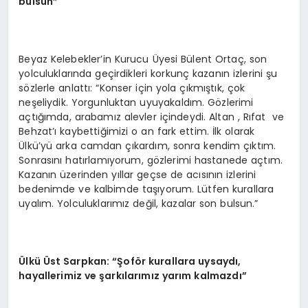
bulsun”
Beyaz Kelebekler’in Kurucu Üyesi Bülent Ortaç, son
yolculuklarında geçirdikleri korkunç kazanın izlerini şu
sözlerle anlattı: “Konser için yola çıkmıştık, çok
neşeliydik. Yorgunluktan uyuyakaldım. Gözlerimi
açtığımda, arabamız alevler içindeydi. Altan , Rıfat ve
Behzat’ı kaybettiğimizi o an fark ettim. İlk olarak
Ülkü’yü arka camdan çıkardım, sonra kendim çıktım.
Sonrasını hatırlamıyorum, gözlerimi hastanede açtım.
Kazanın üzerinden yıllar geçse de acısının izlerini
bedenimde ve kalbimde taşıyorum. Lütfen kurallara
uyalım. Yolculuklarımız değil, kazalar son bulsun.”
Ü
lkü Ü
st Sarpkan:
“Ş
of
ö
r kurallara uysaydı,
hayallerimiz ve şarkılarımız yarım kalmazdı”