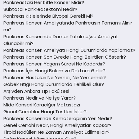
Pankreastaki Her Kitle Kanser Midir?
Subtotal Pankreatektomi Nedir?
Pankreas Kitlelerinde Biyopsi Gerekli Mi?
Pankreas Kanseri Ameliyatında Pankreasın Tamamı Alınır
mı?
Pankreas Kanserinde Damar Tutulmuşsa Ameliyat
Olunabilir mi?
Pankreas Kanseri Ameliyatı Hangi Durumlarda Yapılamaz?
Pankreas Kanseri Son Evrede Hangi Belirtileri Gösterir?
Pankreas Kanseri Yaşam Süresi Ne Kadardır?
Pankreas İçin Hangi Bölüm ve Doktora Gidilir?
Pankreas Hastaları Ne Yemeli, Ne Yememeli?
Göbek Fıtığı Hangi Durumlarda Tehlikeli Olur?
Arşivden Ankara Tıp Fakültesi
Pankreas Nedir ve Ne İşe Yarar?
Mide Kanseri Karaciğer Metastazı
Genel Cerrahlar Hangi Testleri İster?
Pankreas Kanserinde Kemoterapinin Yeri Nedir?
Genel Cerrahi Nedir, Hangi Ameliyatları Kapsar?
Tiroid Nodülleri Ne Zaman Ameliyat Edilmelidir?
Safra Kesesi Ağrısı Nerede Olur?