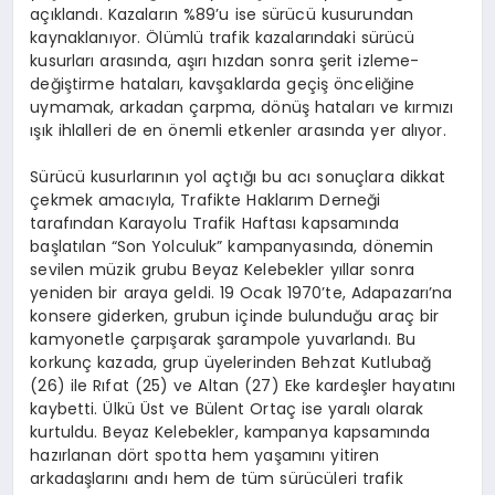
açıklandı. Kazaların %89’u ise sürücü kusurundan
kaynaklanıyor. Ölümlü trafik kazalarındaki sürücü
kusurları arasında, aşırı hızdan sonra şerit izleme-
değiştirme hataları, kavşaklarda geçiş önceliğine
uymamak, arkadan çarpma, dönüş hataları ve kırmızı
ışık ihlalleri de en önemli etkenler arasında yer alıyor.
Sürücü kusurlarının yol açtığı bu acı sonuçlara dikkat
çekmek amacıyla, Trafikte Haklarım Derneği
tarafından Karayolu Trafik Haftası kapsamında
başlatılan “Son Yolculuk” kampanyasında, dönemin
sevilen müzik grubu Beyaz Kelebekler yıllar sonra
yeniden bir araya geldi. 19 Ocak 1970’te, Adapazarı’na
konsere giderken, grubun içinde bulunduğu araç bir
kamyonetle çarpışarak şarampole yuvarlandı. Bu
korkunç kazada, grup üyelerinden Behzat Kutlubağ
(26) ile Rıfat (25) ve Altan (27) Eke kardeşler hayatını
kaybetti. Ülkü Üst ve Bülent Ortaç ise yaralı olarak
kurtuldu. Beyaz Kelebekler, kampanya kapsamında
hazırlanan dört spotta hem yaşamını yitiren
arkadaşlarını andı hem de tüm sürücüleri trafik