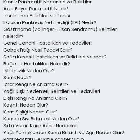
Kronik Pankreatit Nedenleri ve Belirtileri
Akut Biliyer Pankreatit Nedir?
İnsülinoma Belirtileri ve Tanısı
Ekzokrin Pankreas Yetmezliği (EPI) Nedir?
Gastrinoma (Zollinger-Ellison Sendromu) Belirtileri
Nelerdir?
Genel Cerrahi Hastalıkları ve Tedavileri
Göbek Fıtığı Nasıl Tedavi Edilir?
Safra Kesesi Hastalıkları ve Belirtileri Nelerdir?
Bağırsak Hastalıkları Nelerdir?
İştahsızlık Neden Olur?
Sarılık Nedir?
İdrar Rengi Ne Anlama Gelir?
Yağlı Dışkı Nedenleri, Belirtileri ve Tedavileri
Dışkı Rengi Ne Anlama Gelir?
Kaşıntı Neden Olur?
Karın Şişliği Neden Olur?
Karında Sıvı Birikmesi Neden Olur?
Sırta Vuran Karın Ağrısı Nedenleri
Yağlı Yemeklerden Sonra Bulantı ve Ağrı Neden Olur?
Pankreastaki Her Kitle Kanser Midir?