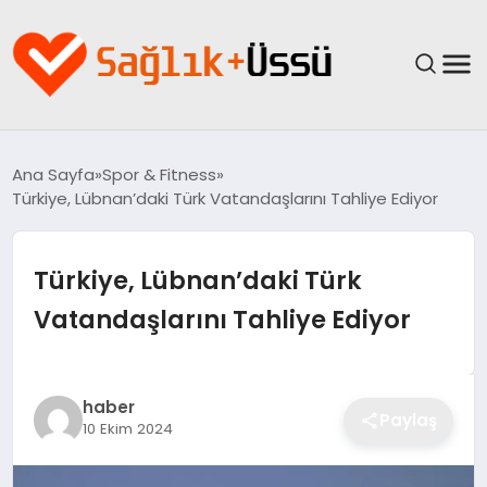
ANASAYFA
Ana Sayfa
Spor & Fitness
Türkiye, Lübnan’daki Türk Vatandaşlarını Tahliye Ediyor
YAŞAM
SAĞLIK
Türkiye, Lübnan’daki Türk
Vatandaşlarını Tahliye Ediyor
GÜNCEL
SPOR & FITNESS
haber
Paylaş
10 Ekim 2024
BESLENME