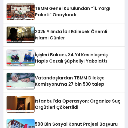
TBMM Genel Kurulundan “11. Yargı
Paketi” Onaylandı
2025 Yılında İdil Edilecek Önemli
İslami Günler
İçişleri Bakanı, 34 Yıl Kesinleşmiş
Hapis Cezalı Şüpheliyi Yakalattı
Vatandaşlardan TBMM Dilekçe
Komisyonu’na 27 bin 530 talep
İstanbul’da Operasyon: Organize Suç
Örgütleri Çökertildi
500 Bin Sosyal Konut Projesi Başvuru