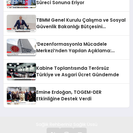
Süreci Sonuna Eriyor
TBMM Genel Kurulu Çalışma ve Sosyal
Güvenlik Bakanlığı Bütçesini
Görüşüyor
‘Dezenformasyonla Mücadele
Merkezi’nden Yapılan Açıklama:
BioNTech Aşısı Hakkında Yanıltıcı
İddialara Son
Kabine Toplantısında Terörsüz
Türkiye ve Asgari Ücret Gündemde
Emine Erdoğan, TOGEM-DER
Etkinliğine Destek Verdi
Sağlık Rehberiniz Sağlık Üssü