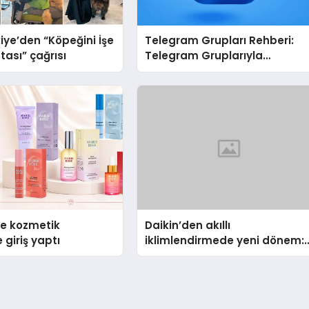
iye’den “Köpeğini İşe
Telegram Grupları Rehberi:
tası” çağrısı
Telegram Gruplarıyla
Markanızı veya Topluluğunuz
Tanıtın
se kozmetik
Daikin’den akıllı
 giriş yaptı
iklimlendirmede yeni dönem:
Madoka Plus Türkiye’de