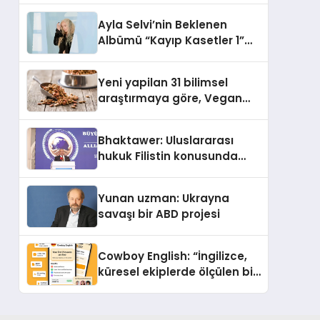
araya getirmeyi hedefliyor
Ayla Selvi’nin Beklenen
Albümü “Kayıp Kasetler 1”
Yayınlandı!
Yeni yapilan 31 bilimsel
araştırmaya göre, Vegan
Köpek Maması ve Vegan
Kedi Mamasının İyi
Bhaktawer: Uluslararası
Sindirildiğini Ortaya Koydu
hukuk Filistin konusunda
çifte standart uyguluyor
Yunan uzman: Ukrayna
savaşı bir ABD projesi
Cowboy English: “İngilizce,
küresel ekiplerde ölçülen bir
iş yetkinliğine dönüşüyor”