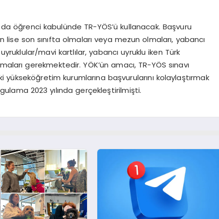
ğı da öğrenci kabulünde TR-YÖS’ü kullanacak. Başvuru
rın lise son sınıfta olmaları veya mezun olmaları, yabancı
yruklular/mavi kartlılar, yabancı uyruklu iken Türk
olmaları gerekmektedir. YÖK’ün amacı, TR-YÖS sınavı
eki yükseköğretim kurumlarına başvurularını kolaylaştırmak
uygulama 2023 yılında gerçekleştirilmişti.