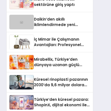
Aldı
sektörüne giriş yaptı
Daikin’den akıllı
iklimlendirmede yeni
dönem: Madoka Plus
Türkiye’de
İç Mimar ile Çalışmanın
Avantajları: Profesyonel
Tasarım Neden Önemlidir?
Mirabellix, Türkiye’den
dünyaya uzanan güçlü
büyümesini sürdürüyor
Küresel rinoplasti pazarının
2030’da 9,6 milyar dolara
ulaşması bekleniyor
Türkiye’den küresel pazara:
ShopinX, dijital ekonomi ile
gerçek dünya alışverişini bir