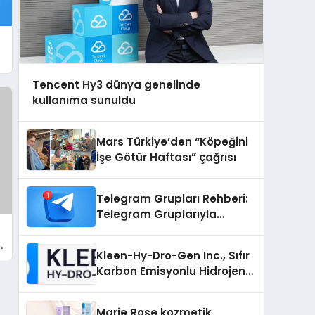
u
Tencent Hy3 dünya genelinde
kullanıma sunuldu
Mars Türkiye’den “Köpeğini
İşe Götür Haftası” çağrısı
Telegram Grupları Rehberi:
Telegram Gruplarıyla
Markanızı veya
Topluluğunuzu Tanıtın
Kleen-Hy-Dro-Gen Inc., Sıfır
Karbon Emisyonlu Hidrojen
Isıtma Teknolojisinde ISO ve
TSSA Düzenleyici Onaylarını
Marie Rose kozmetik