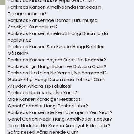
Pankreas Kitlelerinde Biyopsi Gerekli Mi?
Pankreas Kanseri Ameliyatında Pankreasın
Tamamı Alınır mı?
Pankreas Kanserinde Damar Tutulmuşsa
Ameliyat Olunabilir mi?
Pankreas Kanseri Ameliyatı Hangi Durumlarda
Yapılamaz?
Pankreas Kanseri Son Evrede Hangi Belirtileri
Gösterir?
Pankreas Kanseri Yaşam Süresi Ne Kadardır?
Pankreas İçin Hangi Bölüm ve Doktora Gidilir?
Pankreas Hastaları Ne Yemeli, Ne Yememeli?
Göbek Fıtığı Hangi Durumlarda Tehlikeli Olur?
Arşivden Ankara Tıp Fakültesi
Pankreas Nedir ve Ne İşe Yarar?
Mide Kanseri Karaciğer Metastazı
Genel Cerrahlar Hangi Testleri İster?
Pankreas Kanserinde Kemoterapinin Yeri Nedir?
Genel Cerrahi Nedir, Hangi Ameliyatları Kapsar?
Tiroid Nodülleri Ne Zaman Ameliyat Edilmelidir?
Safra Kesesi Ağrısı Nerede Olur?