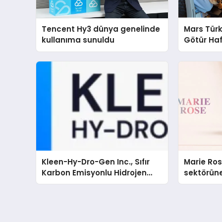
Tencent Hy3 dünya genelinde
Mars Türk
kullanıma sunuldu
Götür Haf
Kleen-Hy-Dro-Gen Inc., Sıfır
Marie Ro
Karbon Emisyonlu Hidrojen
sektörüne
Isıtma Teknolojisinde ISO ve
TSSA Düzenleyici Onaylarını
Aldı