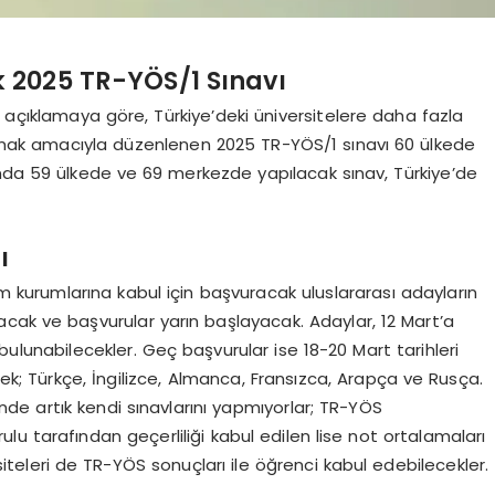
 2025 TR-YÖS/1 Sınavı
açıklamaya göre, Türkiye’deki üniversitelere daha fazla
dırmak amacıyla düzenlenen 2025 TR-YÖS/1 sınavı 60 ülkede
ında 59 ülkede ve 69 merkezde yapılacak sınav, Türkiye’de
ı
m kurumlarına kabul için başvuracak uluslararası adayların
ılacak ve başvurular yarın başlayacak. Adaylar, 12 Mart’a
lunabilecekler. Geç başvurular ise 18-20 Mart tarihleri
cek; Türkçe, İngilizce, Almanca, Fransızca, Arapça ve Rusça.
ünde artık kendi sınavlarını yapmıyorlar; TR-YÖS
 tarafından geçerliliği kabul edilen lise not ortalamaları
ersiteleri de TR-YÖS sonuçları ile öğrenci kabul edebilecekler.