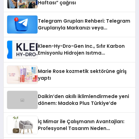
Haftası” çağrısı
Telegram Grupları Rehberi: Telegram
Gruplarıyla Markanızı veya
Topluluğunuzu Tanıtın
Kleen-Hy-Dro-Gen Inc., Sıfır Karbon
Emisyonlu Hidrojen Isıtma
Teknolojisinde ISO ve TSSA
Düzenleyici Onaylarını Aldı
Marie Rose kozmetik sektörüne giriş
yaptı
Daikin’den akıllı iklimlendirmede yeni
dönem: Madoka Plus Türkiye’de
İç Mimar ile Çalışmanın Avantajları:
Profesyonel Tasarım Neden
Önemlidir?