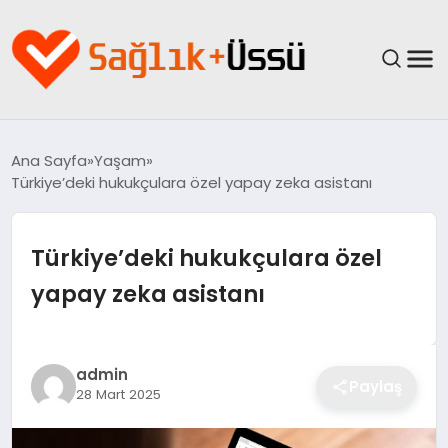
ANASAYFA
Ana Sayfa
Yaşam
Türkiye’deki hukukçulara özel yapay zeka asistanı
YAŞAM
SAĞLIK
Türkiye’deki hukukçulara özel
yapay zeka asistanı
GÜNCEL
SPOR & FITNESS
admin
Paylaş
28 Mart 2025
BESLENME