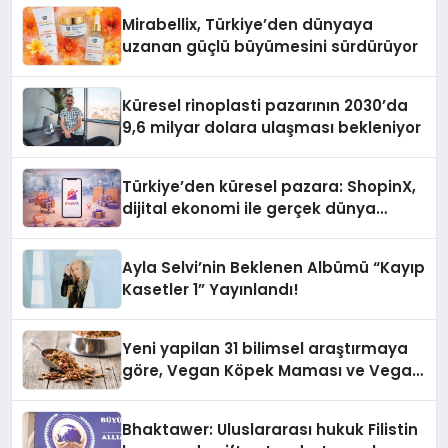
Mirabellix, Türkiye’den dünyaya
uzanan güçlü büyümesini sürdürüyor
Küresel rinoplasti pazarının 2030’da
9,6 milyar dolara ulaşması bekleniyor
Türkiye’den küresel pazara: ShopinX,
dijital ekonomi ile gerçek dünya
alışverişini bir araya getirmeyi
hedefliyor
Ayla Selvi’nin Beklenen Albümü “Kayıp
Kasetler 1” Yayınlandı!
Yeni yapilan 31 bilimsel araştırmaya
göre, Vegan Köpek Maması ve Vegan
Kedi Mamasının İyi Sindirildiğini
Ortaya Koydu
Bhaktawer: Uluslararası hukuk Filistin