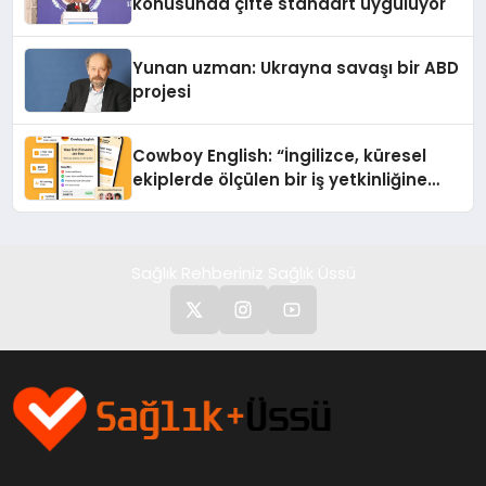
konusunda çifte standart uyguluyor
Yunan uzman: Ukrayna savaşı bir ABD
projesi
Cowboy English: “İngilizce, küresel
ekiplerde ölçülen bir iş yetkinliğine
dönüşüyor”
Sağlık Rehberiniz Sağlık Üssü