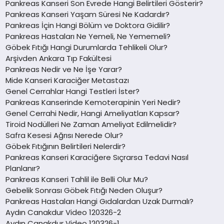
Pankreas Kanseri Son Evrede Hangi Belirtileri Gösterir?
Pankreas Kanseri Yaşam Süresi Ne Kadardır?
Pankreas İçin Hangi Bölüm ve Doktora Gidilir?
Pankreas Hastaları Ne Yemeli, Ne Yememeli?
Göbek Fıtığı Hangi Durumlarda Tehlikeli Olur?
Arşivden Ankara Tıp Fakültesi
Pankreas Nedir ve Ne İşe Yarar?
Mide Kanseri Karaciğer Metastazı
Genel Cerrahlar Hangi Testleri İster?
Pankreas Kanserinde Kemoterapinin Yeri Nedir?
Genel Cerrahi Nedir, Hangi Ameliyatları Kapsar?
Tiroid Nodülleri Ne Zaman Ameliyat Edilmelidir?
Safra Kesesi Ağrısı Nerede Olur?
Göbek Fıtığının Belirtileri Nelerdir?
Pankreas Kanseri Karaciğere Sıçrarsa Tedavi Nasıl
Planlanır?
Pankreas Kanseri Tahlil ile Belli Olur Mu?
Gebelik Sonrası Göbek Fıtığı Neden Oluşur?
Pankreas Hastaları Hangi Gıdalardan Uzak Durmalı?
Aydın Canakdur Video 120326-2
Aydın Canakdur Video 120326-1