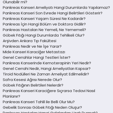
Olunabilir mi?
Pankreas Kanseri Ameliyatı Hangi Durumlarda Yapılamaz?
Pankreas Kanseri Son Evrede Hangi Belirtileri Gösterir?
Pankreas Kanseri Yaşam Süresi Ne Kadardır?
Pankreas İçin Hangi Bölüm ve Doktora Gidilir?
Pankreas Hastaları Ne Yemeli, Ne Yememeli?
Göbek Fıtığı Hangi Durumlarda Tehlikeli Olur?
Arşivden Ankara Tıp Fakültesi
Pankreas Nedir ve Ne İşe Yarar?
Mide Kanseri Karaciğer Metastazı
Genel Cerrahlar Hangi Testleri İster?
Pankreas Kanserinde Kemoterapinin Yeri Nedir?
Genel Cerrahi Nedir, Hangi Ameliyatları Kapsar?
Tiroid Nodülleri Ne Zaman Ameliyat Edilmelidir?
Safra Kesesi Ağrısı Nerede Olur?
Göbek Fıtığının Belirtileri Nelerdir?
Pankreas Kanseri Karaciğere Sıçrarsa Tedavi Nasıl
Planlanır?
Pankreas Kanseri Tahlil ile Belli Olur Mu?
Gebelik Sonrası Göbek Fıtığı Neden Oluşur?
Pankreas Hastaları Hangi Gıdalardan Uzak Durmalı?