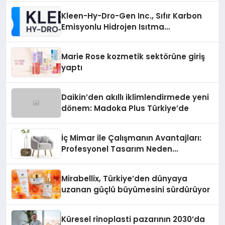
Kleen-Hy-Dro-Gen Inc., Sıfır Karbon
Emisyonlu Hidrojen Isıtma
Teknolojisinde ISO ve TSSA
Düzenleyici Onaylarını Aldı
Marie Rose kozmetik sektörüne giriş
yaptı
Daikin’den akıllı iklimlendirmede yeni
dönem: Madoka Plus Türkiye’de
İç Mimar ile Çalışmanın Avantajları:
Profesyonel Tasarım Neden
Önemlidir?
Mirabellix, Türkiye’den dünyaya
uzanan güçlü büyümesini sürdürüyor
Küresel rinoplasti pazarının 2030’da