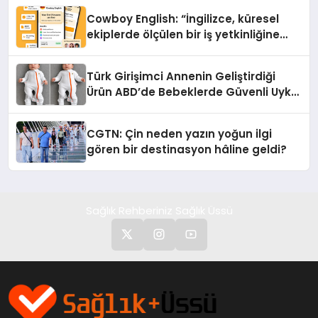
Cowboy English: “İngilizce, küresel
ekiplerde ölçülen bir iş yetkinliğine
dönüşüyor”
Türk Girişimci Annenin Geliştirdiği
Ürün ABD’de Bebeklerde Güvenli Uyku
Standardına Yeni Bir Bakış Açısı
Getiriyor.
CGTN: Çin neden yazın yoğun ilgi
gören bir destinasyon hâline geldi?
Sağlık Rehberiniz Sağlık Üssü