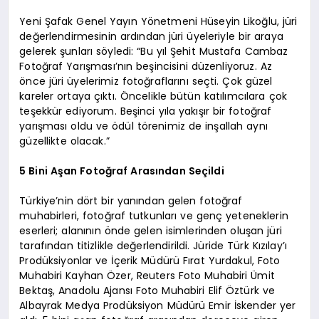
Yeni Şafak Genel Yayın Yönetmeni Hüseyin Likoğlu, jüri
değerlendirmesinin ardından jüri üyeleriyle bir araya
gelerek şunları söyledi: “Bu yıl Şehit Mustafa Cambaz
Fotoğraf Yarışması’nın beşincisini düzenliyoruz. Az
önce jüri üyelerimiz fotoğraflarını seçti. Çok güzel
kareler ortaya çıktı. Öncelikle bütün katılımcılara çok
teşekkür ediyorum. Beşinci yıla yakışır bir fotoğraf
yarışması oldu ve ödül törenimiz de inşallah aynı
güzellikte olacak.”
5 Bini Aşan Fotoğraf Arasından Seçildi
Türkiye’nin dört bir yanından gelen fotoğraf
muhabirleri, fotoğraf tutkunları ve genç yeteneklerin
eserleri; alanının önde gelen isimlerinden oluşan jüri
tarafından titizlikle değerlendirildi. Jüride Türk Kızılay’ı
Prodüksiyonlar ve İçerik Müdürü Fırat Yurdakul, Foto
Muhabiri Kayhan Özer, Reuters Foto Muhabiri Ümit
Bektaş, Anadolu Ajansı Foto Muhabiri Elif Öztürk ve
Albayrak Medya Prodüksiyon Müdürü Emir İskender yer