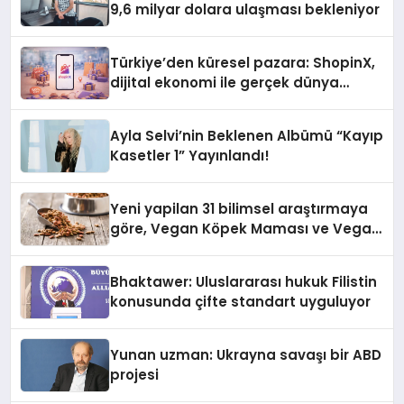
9,6 milyar dolara ulaşması bekleniyor
Türkiye’den küresel pazara: ShopinX,
dijital ekonomi ile gerçek dünya
alışverişini bir araya getirmeyi
hedefliyor
Ayla Selvi’nin Beklenen Albümü “Kayıp
Kasetler 1” Yayınlandı!
Yeni yapilan 31 bilimsel araştırmaya
göre, Vegan Köpek Maması ve Vegan
Kedi Mamasının İyi Sindirildiğini
Ortaya Koydu
Bhaktawer: Uluslararası hukuk Filistin
konusunda çifte standart uyguluyor
Yunan uzman: Ukrayna savaşı bir ABD
projesi