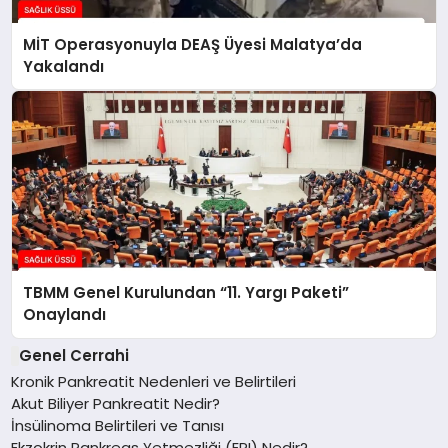
MİT Operasyonuyla DEAŞ Üyesi Malatya’da
Yakalandı
TBMM Genel Kurulundan “11. Yargı Paketi”
Onaylandı
Genel Cerrahi
Kronik Pankreatit Nedenleri ve Belirtileri
Akut Biliyer Pankreatit Nedir?
İnsülinoma Belirtileri ve Tanısı
Ekzokrin Pankreas Yetmezliği (EPI) Nedir?