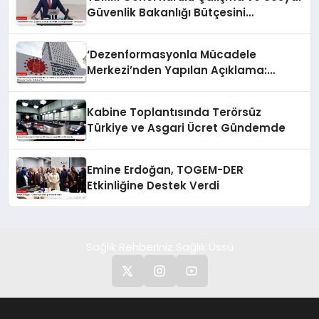
Güvenlik Bakanlığı Bütçesini
Görüşüyor
‘Dezenformasyonla Mücadele
Merkezi’nden Yapılan Açıklama:
BioNTech Aşısı Hakkında Yanıltıcı
İddialara Son
Kabine Toplantısında Terörsüz
Türkiye ve Asgari Ücret Gündemde
Emine Erdoğan, TOGEM-DER
Etkinliğine Destek Verdi
Sağlık Rehberiniz Sağlık Üssü