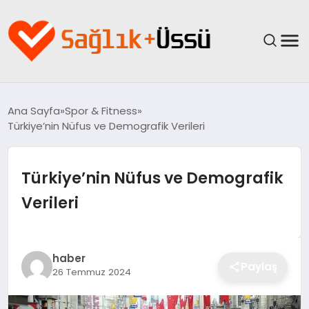
ANASAYFA
Ana Sayfa
Spor & Fitness
Türkiye’nin Nüfus ve Demografik Verileri
YAŞAM
SAĞLIK
Türkiye’nin Nüfus ve Demografik
Verileri
GÜNCEL
SPOR & FITNESS
haber
Paylaş
26 Temmuz 2024
BESLENME