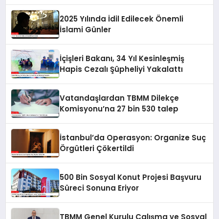
2025 Yılında İdil Edilecek Önemli
İslami Günler
İçişleri Bakanı, 34 Yıl Kesinleşmiş
Hapis Cezalı Şüpheliyi Yakalattı
Vatandaşlardan TBMM Dilekçe
Komisyonu’na 27 bin 530 talep
İstanbul’da Operasyon: Organize Suç
Örgütleri Çökertildi
500 Bin Sosyal Konut Projesi Başvuru
Süreci Sonuna Eriyor
TBMM Genel Kurulu Çalışma ve Sosyal