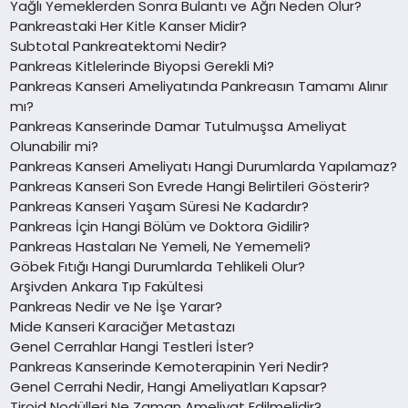
Yağlı Yemeklerden Sonra Bulantı ve Ağrı Neden Olur?
Pankreastaki Her Kitle Kanser Midir?
Subtotal Pankreatektomi Nedir?
Pankreas Kitlelerinde Biyopsi Gerekli Mi?
Pankreas Kanseri Ameliyatında Pankreasın Tamamı Alınır
mı?
Pankreas Kanserinde Damar Tutulmuşsa Ameliyat
Olunabilir mi?
Pankreas Kanseri Ameliyatı Hangi Durumlarda Yapılamaz?
Pankreas Kanseri Son Evrede Hangi Belirtileri Gösterir?
Pankreas Kanseri Yaşam Süresi Ne Kadardır?
Pankreas İçin Hangi Bölüm ve Doktora Gidilir?
Pankreas Hastaları Ne Yemeli, Ne Yememeli?
Göbek Fıtığı Hangi Durumlarda Tehlikeli Olur?
Arşivden Ankara Tıp Fakültesi
Pankreas Nedir ve Ne İşe Yarar?
Mide Kanseri Karaciğer Metastazı
Genel Cerrahlar Hangi Testleri İster?
Pankreas Kanserinde Kemoterapinin Yeri Nedir?
Genel Cerrahi Nedir, Hangi Ameliyatları Kapsar?
Tiroid Nodülleri Ne Zaman Ameliyat Edilmelidir?