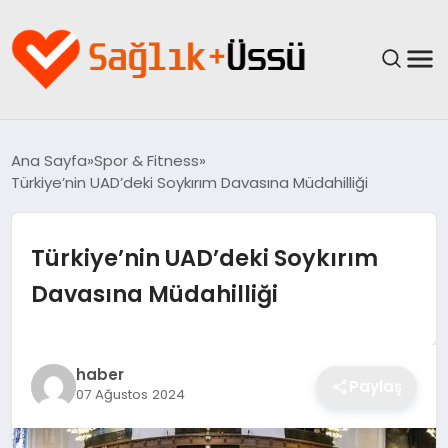
ANASAYFA
Ana Sayfa
Spor & Fitness
Türkiye’nin UAD’deki Soykırım Davasına Müdahilliği
YAŞAM
SAĞLIK
Türkiye’nin UAD’deki Soykırım
Davasına Müdahilliği
GÜNCEL
SPOR & FITNESS
haber
Paylaş
07 Ağustos 2024
BESLENME