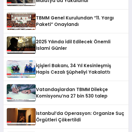
Malatya’da Yakalandı
TBMM Genel Kurulundan “11. Yargı
Paketi” Onaylandı
2025 Yılında İdil Edilecek Önemli
İslami Günler
İçişleri Bakanı, 34 Yıl Kesinleşmiş
Hapis Cezalı Şüpheliyi Yakalattı
Vatandaşlardan TBMM Dilekçe
Komisyonu’na 27 bin 530 talep
İstanbul’da Operasyon: Organize Suç
Örgütleri Çökertildi