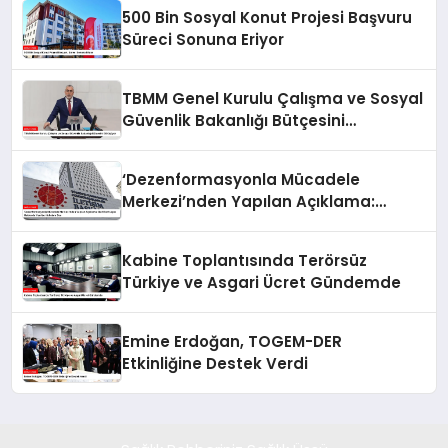
500 Bin Sosyal Konut Projesi Başvuru
Süreci Sonuna Eriyor
TBMM Genel Kurulu Çalışma ve Sosyal
Güvenlik Bakanlığı Bütçesini
Görüşüyor
‘Dezenformasyonla Mücadele
Merkezi’nden Yapılan Açıklama:
BioNTech Aşısı Hakkında Yanıltıcı
İddialara Son
Kabine Toplantısında Terörsüz
Türkiye ve Asgari Ücret Gündemde
Emine Erdoğan, TOGEM-DER
Etkinliğine Destek Verdi