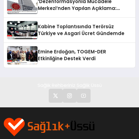
‘Dezenformasyonla Mücadele
Merkezi’nden Yapılan Açıklama:
BioNTech Aşısı Hakkında Yanıltıcı
İddialara Son
Kabine Toplantısında Terörsüz
Türkiye ve Asgari Ücret Gündemde
Emine Erdoğan, TOGEM-DER
Etkinliğine Destek Verdi
Sağlık Rehberiniz Sağlık Üssü