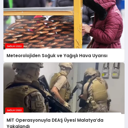
Meteorolojiden Soğuk ve Yağışlı Hava Uyarısı
MİT Operasyonuyla DEAŞ Üyesi Malatya’da
Yakalandı