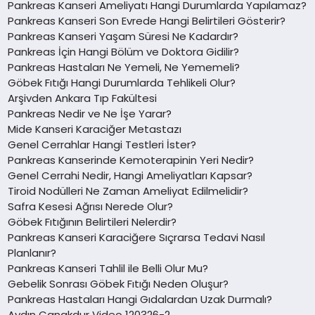
Pankreas Kanseri Ameliyatı Hangi Durumlarda Yapılamaz?
Pankreas Kanseri Son Evrede Hangi Belirtileri Gösterir?
Pankreas Kanseri Yaşam Süresi Ne Kadardır?
Pankreas İçin Hangi Bölüm ve Doktora Gidilir?
Pankreas Hastaları Ne Yemeli, Ne Yememeli?
Göbek Fıtığı Hangi Durumlarda Tehlikeli Olur?
Arşivden Ankara Tıp Fakültesi
Pankreas Nedir ve Ne İşe Yarar?
Mide Kanseri Karaciğer Metastazı
Genel Cerrahlar Hangi Testleri İster?
Pankreas Kanserinde Kemoterapinin Yeri Nedir?
Genel Cerrahi Nedir, Hangi Ameliyatları Kapsar?
Tiroid Nodülleri Ne Zaman Ameliyat Edilmelidir?
Safra Kesesi Ağrısı Nerede Olur?
Göbek Fıtığının Belirtileri Nelerdir?
Pankreas Kanseri Karaciğere Sıçrarsa Tedavi Nasıl
Planlanır?
Pankreas Kanseri Tahlil ile Belli Olur Mu?
Gebelik Sonrası Göbek Fıtığı Neden Oluşur?
Pankreas Hastaları Hangi Gıdalardan Uzak Durmalı?
Aydın Canakdur Video 120326-2